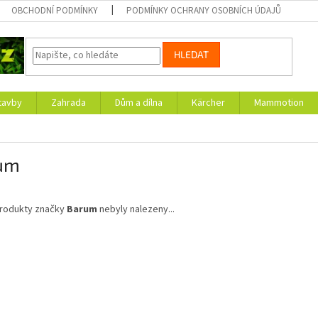
OBCHODNÍ PODMÍNKY
PODMÍNKY OCHRANY OSOBNÍCH ÚDAJŮ
HLEDAT
tavby
Zahrada
Dům a dílna
Kärcher
Mammotion
um
rodukty značky
Barum
nebyly nalezeny...