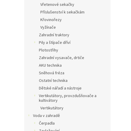
n
Vřetenové sekačky
e
Příslušenství k sekačkám
l
Křovinořezy
Vyžínače
Zahradní traktory
Pily a štípače dříví
Plotostřihy
Zahradní vysavače, drtiče
AKU technika
Sněhová fréza
Ostatní technika
Dětské nářadí a nástroje
Vertikutátory, provzdušňovače a
kultivátory
Vertikutátory
Voda v zahradě
Čerpadla