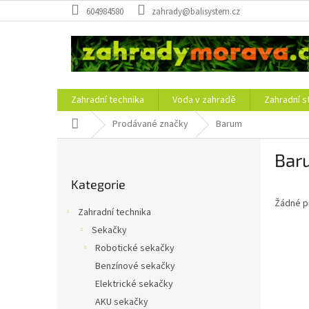
Přejít
604984580
zahrady@balisystem.cz
na
obsah
Zahradní technika
Voda v zahradě
Zahradní s
Domů
Prodávané značky
Barum
P
Bar
o
Přeskočit
s
Kategorie
kategorie
t
Žádné p
r
Zahradní technika
a
Sekačky
n
Robotické sekačky
n
í
Benzínové sekačky
p
Elektrické sekačky
a
AKU sekačky