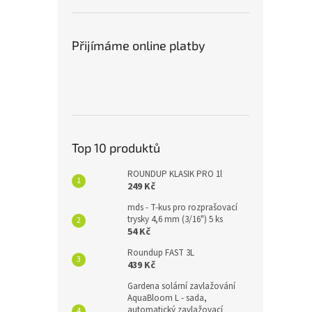
Přijímáme online platby
Top 10 produktů
ROUNDUP KLASIK PRO 1l
249 Kč
mds - T-kus pro rozprašovací
trysky 4,6 mm (3/16") 5 ks
54 Kč
Roundup FAST 3L
439 Kč
Gardena solární zavlažování
AquaBloom L - sada,
automatický zavlažovací