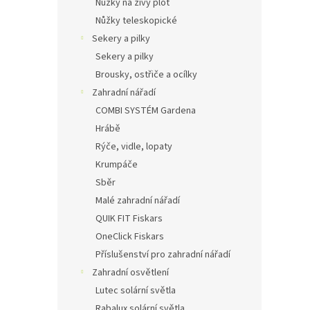
Nůžky na živý plot
Nůžky teleskopické
Sekery a pilky
Sekery a pilky
Brousky, ostřiče a ocílky
Zahradní nářadí
COMBI SYSTÉM Gardena
Hrábě
Rýče, vidle, lopaty
Krumpáče
Sběr
Malé zahradní nářadí
QUIK FIT Fiskars
OneClick Fiskars
Příslušenství pro zahradní nářadí
Zahradní osvětlení
Lutec solární světla
Rabalux solární světla