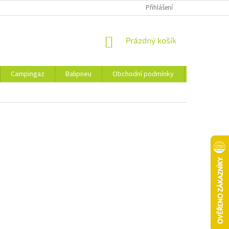
Přihlášení
NÁKUPNÍ
Prázdný košík
KOŠÍK
Campingaz
Balipneu
Obchodní podmínky
Kontakty