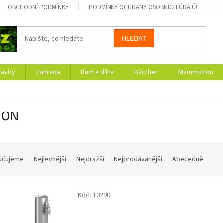
OBCHODNÍ PODMÍNKY
PODMÍNKY OCHRANY OSOBNÍCH ÚDAJŮ
HLEDAT
tavby
Zahrada
Dům a dílna
Kärcher
Mammotion
MON
učujeme
Nejlevnější
Nejdražší
Nejprodávanější
Abecedně
Kód:
10290