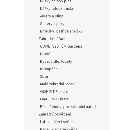
Nůžky na živý plot
Nůžky teleskopické
Sekery a pilky
Sekery a pilky
Brousky, ostřiče a ocílky
Zahradní nářadí
COMBI SYSTÉM Gardena
Hrábě
Rýče, vidle, lopaty
Krumpáče
Sběr
Malé zahradní nářadí
QUIK FIT Fiskars
OneClick Fiskars
Příslušenství pro zahradní nářadí
Zahradní osvětlení
Lutec solární světla
Rabalux solární světla