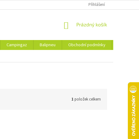
Přihlášení
NÁKUPNÍ
Prázdný košík
KOŠÍK
Campingaz
Balipneu
Obchodní podmínky
Kontakty
1
položek celkem