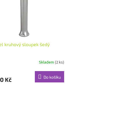
l kruhový sloupek šedý
Skladem
(2 ks)
Do košíku
0 Kč
O
v
l
á
d
a
c