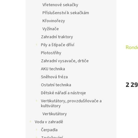
i
r
n
Vřetenové sekačky
s
o
e
Příslušenství k sekačkám
p
d
l
r
u
Křovinořezy
o
k
Vyžínače
d
t
Zahradní traktory
u
ů
Pily a štípače dříví
Ronde
k
Plotostřihy
t
ů
Zahradní vysavače, drtiče
AKU technika
Sněhová fréza
2 29
Ostatní technika
Dětské nářadí a nástroje
Vertikutátory, provzdušňovače a
kultivátory
Vertikutátory
Voda v zahradě
Čerpadla