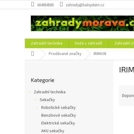
Přejít
604984580
zahrady@balisystem.cz
na
obsah
Zahradní technika
Voda v zahradě
Zahradní s
Domů
Prodávané značky
IRIMON
P
IRI
o
Přeskočit
s
Kategorie
kategorie
t
Ř
r
Zahradní technika
a
a
Dopor
Sekačky
z
n
Robotické sekačky
e
n
V
n
í
Benzínové sekačky
ý
í
p
Elektrické sekačky
p
p
a
AKU sekačky