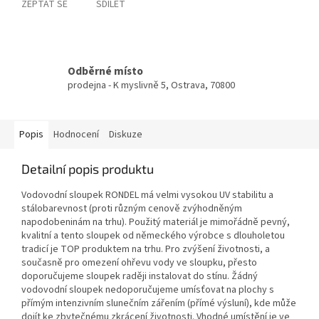
ZEPTAT SE
SDÍLET
Odběrné místo
prodejna - K myslivně 5, Ostrava, 70800
Popis
Hodnocení
Diskuze
Detailní popis produktu
Vodovodní sloupek RONDEL má velmi vysokou UV stabilitu a
stálobarevnost (proti různým cenově zvýhodněným
napodobeninám na trhu). Použitý materiál je mimořádně pevný,
kvalitní a tento sloupek od německého výrobce s dlouholetou
tradicí je TOP produktem na trhu. Pro zvýšení životnosti, a
současně pro omezení ohřevu vody ve sloupku, přesto
doporučujeme sloupek raději instalovat do stínu. Žádný
vodovodní sloupek nedoporučujeme umísťovat na plochy s
přímým intenzivním slunečním zářením (přímé výsluní), kde může
dojít ke zbytečnému zkrácení životnosti. Vhodné umístění je ve