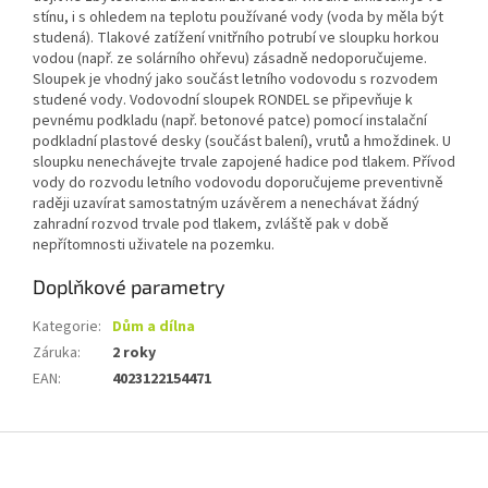
stínu, i s ohledem na teplotu používané vody (voda by měla být
studená). Tlakové zatížení vnitřního potrubí ve sloupku horkou
vodou (např. ze solárního ohřevu) zásadně nedoporučujeme.
Sloupek je vhodný jako součást letního vodovodu s rozvodem
studené vody. Vodovodní sloupek RONDEL se připevňuje k
pevnému podkladu (např. betonové patce) pomocí instalační
podkladní plastové desky (součást balení), vrutů a hmoždinek. U
sloupku nenechávejte trvale zapojené hadice pod tlakem. Přívod
vody do rozvodu letního vodovodu doporučujeme preventivně
raději uzavírat samostatným uzávěrem a nenechávat žádný
zahradní rozvod trvale pod tlakem, zvláště pak v době
nepřítomnosti uživatele na pozemku.
Doplňkové parametry
Kategorie
:
Dům a dílna
Záruka
:
2 roky
EAN
:
4023122154471
Z
á