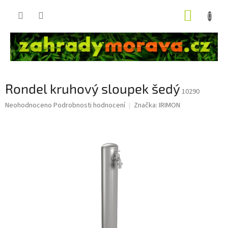
Přejít
NÁKUP
na
obsah
KOŠÍK
Rondel kruhový sloupek šedý
10290
Průměrné
Neohodnoceno
Podrobnosti hodnocení
Značka:
IRIMON
hodnocení
produktu
je
0,0
z
5
hvězdiček.