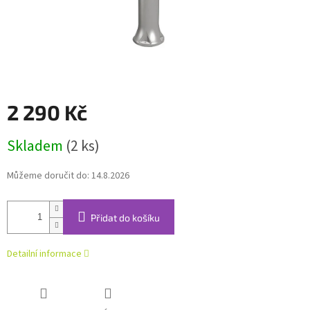
2 290 Kč
Měrná
Skladem
(2 ks)
cena:
Můžeme doručit do:
14.8.2026
Přidat do košíku
Detailní informace