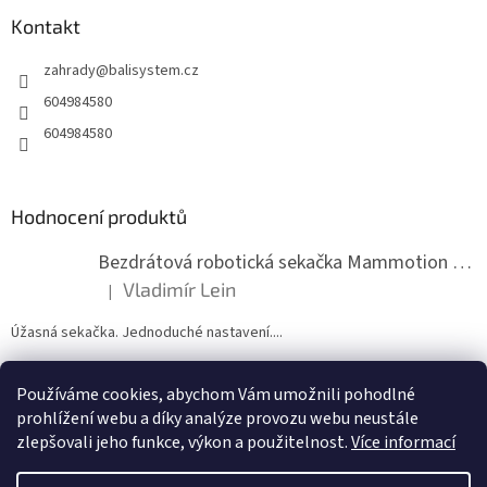
p
a
Kontakt
t
zahrady
@
balisystem.cz
í
604984580
604984580
Hodnocení produktů
Bezdrátová robotická sekačka Mammotion LUBA mini 2 1500
Vladimír Lein
|
Hodnocení produktu je 5 z 5 hvězdiček.
Úžasná sekačka. Jednoduché nastavení....
Používáme cookies, abychom Vám umožnili pohodlné
ZDE NÁM MŮŽETE VLOŽIT HODNOCENÍ
prohlížení webu a díky analýze provozu webu neustále
zlepšovali jeho funkce, výkon a použitelnost.
Více informací