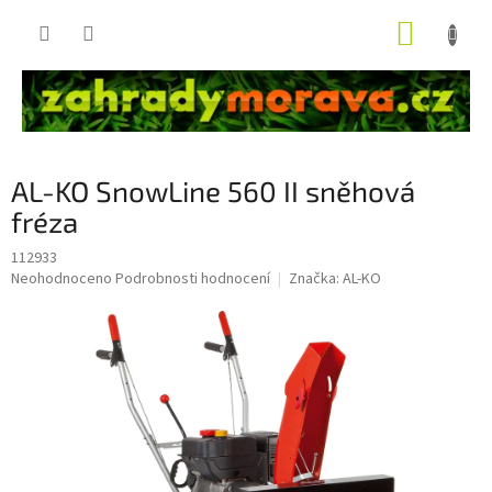
Přejít
NÁKUP
na
obsah
KOŠÍK
AL-KO SnowLine 560 II sněhová
fréza
112933
Průměrné
Neohodnoceno
Podrobnosti hodnocení
Značka:
AL-KO
hodnocení
produktu
je
0,0
z
5
hvězdiček.