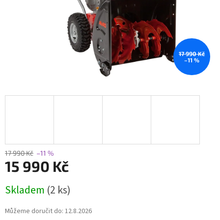
17 990 Kč
–11 %
17 990 Kč
–11 %
15 990 Kč
Měrná
Skladem
(2 ks)
cena:
Můžeme doručit do:
12.8.2026