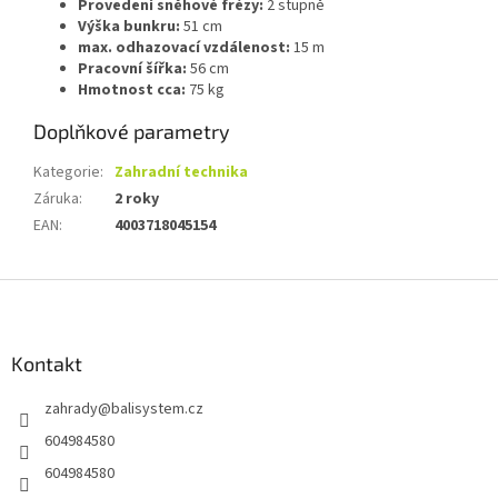
Provedení sněhové frézy:
2 stupně
Výška bunkru:
51 cm
max. odhazovací vzdálenost:
15 m
Pracovní šířka:
56 cm
Hmotnost cca:
75 kg
Doplňkové parametry
Kategorie
:
Zahradní technika
Záruka
:
2 roky
EAN
:
4003718045154
Z
á
p
a
Kontakt
t
zahrady
@
balisystem.cz
í
604984580
604984580