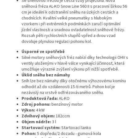
Se sněhovou frézou je cesta vždy průjezdná. Nová
sněhová fréza AL-KO Snow Line 560 II s pracovní šírkou 56
cm je ideální k odstranění sněhu na úzkých cestách a
chodnících. Kvalitní velké pneumatiky s hlubokým
vzorkem i při extrémních podmínkách zaručí optimální
jízdní vlastnosti a snadnou ovladatelnost sněhové frézy.
Rozsah pěti rychlostních stupňů vpřed a dvou vzad
dovoluje plynulou regulaci pohonu kol.
Úsporné ve spotřebě
Silné motory sněhových fréz nabízí díky technologii OHV s
ventily uloženými v hlavě válce vynikající účinnost, která
umožňuje výrazné zvýšení výkonu při nižší spotřebě.
Úklid sněhu bez námahy
Sníh lze bez námahy díky otočnému výhozovému komínu
odhodit až do vzdálenosti 15-ti metrů. Pohon kol je
nezávislý na vrstvě odfrézovávaného sněhu.
Produktová řada:
AL-KO
Zdroj pohonu:
benzínový motor
Výkon:
4 kW
Zdvihový objem:
182ccm
Objem nádrže:
3 l
Startovací systém:
Startovací lanko
Pohon:
5 dopředu/2 dozadu - gumová kola