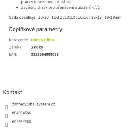
práci v omezeném prostoru
Závěsný držák pro přenášení a uložení klíčů
Sada obsahuje : 10x10 ; 12x12 ; 13x13 ; 16x16 ; 17x17 ; 19x19mm
Doplňkové parametry
Kategorie
:
Dům a dílna
Záruka
:
2 roky
EAN
:
3253564899079
Z
á
p
a
Kontakt
t
zahrady
@
balisystem.cz
í
604984580
604984580