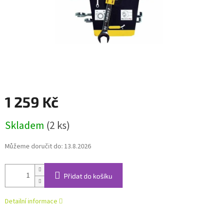
1 259 Kč
Měrná
Skladem
(2 ks)
cena:
Můžeme doručit do:
13.8.2026
Přidat do košíku
Detailní informace