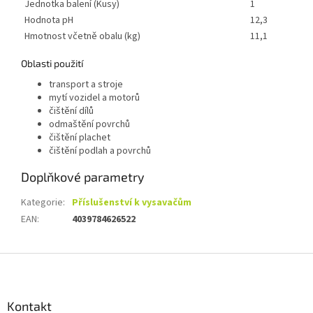
Jednotka balení (Kusy)
1
Hodnota pH
12,3
Hmotnost včetně obalu (kg)
11,1
Oblasti použití
transport a stroje
mytí vozidel a motorů
čištění dílů
odmaštění povrchů
čištění plachet
čištění podlah a povrchů
Doplňkové parametry
Kategorie
:
Příslušenství k vysavačům
EAN
:
4039784626522
Z
á
p
a
Kontakt