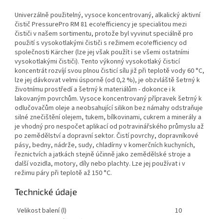
Univerzálně použitelný, vysoce koncentrovaný, alkalický aktivní
čistič PressurePro RM 81
eco!efficiency
je specialitou mezi
čističi v našem sortimentu, protože byl vyvinut speciálně pro
použití s vysokotlakými čističi s režimem
eco!efficiency
od
společnosti Kärcher (lze jej však použít i se všemi ostatními
vysokotlakými čističi). Tento výkonný vysokotlaký čisticí
koncentrát rozvíjí svou plnou čisticí sílu již při teplotě vody 60 °C,
lze jej dávkovat velmi úsporně (od 0,2 %), je obzvláště šetrný k
životnímu prostředí a šetrný k materiálům - dokonce i k
lakovaným povrchům. Vysoce koncentrovaný přípravek šetrný k
odlučovačům oleje a neobsahující silikon bez námahy odstraňuje
silné znečištění olejem, tukem, bílkovinami, cukrem a minerály a
je vhodný pro nespočet aplikací od potravinářského průmyslu až
po zemědělství a dopravní sektor. Čistí povrchy, dopravníkové
pásy, bedny, nádrže, sudy, chladírny v komerčních kuchyních,
řeznictvích a jatkách stejně účinně jako zemědělské stroje a
další vozidla, motory, díly nebo plachty. Lze jej používat i v
režimu páry při teplotě až 150 °C.
Technické údaje
Velikost balení (l)
10