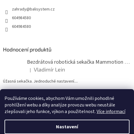
t
zahrady
@
balisystem.cz
í
604984580
604984580
Hodnocení produktů
Bezdrátová robotická sekačka Mammotion LUBA mini 2 1500
Vladimír Lein
|
Hodnocení produktu je 5 z 5 hvězdiček.
Úžasná sekačka. Jednoduché nastavení....
Používáme cookies, abychom Vám umožnili pohodlné
ZDE NÁM MŮŽETE VLOŽIT HODNOCENÍ
prohlížení webu a díky analýze provozu webu neustále
zlepšovali jeho funkce, výkon a použitelnost.
Více informací
Nastavení
Vytvořil Shoptet