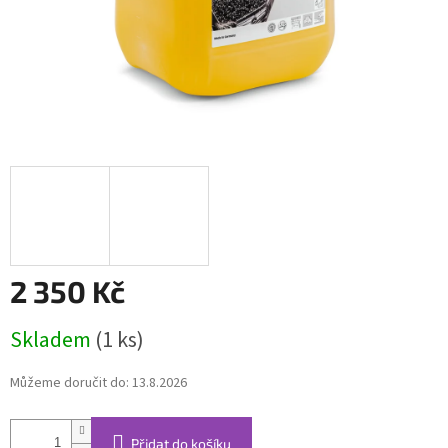
2 350 Kč
Měrná
Skladem
(1 ks)
cena:
Můžeme doručit do:
13.8.2026
Přidat do košíku