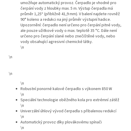
umožňuje automatický provoz. Čerpadlo je vhodné pro
čerpání vody z hloubky max. 5 m. Výstup čerpadla má
průměr 1,25“ (přibližně 41,9 mm). V balení najdete rovněž
90° koleno a redukci na jiný průměr výstupní hadice.
Upozornění: čerpadlo není určeno pro čerpání pitné vody,
ale pouze užitkové vody o max. teplotě 35 °C. Dále není
určeno pro čerpání slané nebo znečištěné vody, nebo
vody obsahující agresivní chemické látky.
\n
\n
\n
\n
Robustní ponorné kalové čerpadlo s výkonem 850 W
\n
Speciální technologie oběžného kola pro extrémní zátěž
\n
Univerzální úhlový vývod čerpadla s přibalenou redukcí
\n
Automatický provoz díky plovákovému spínači
\n