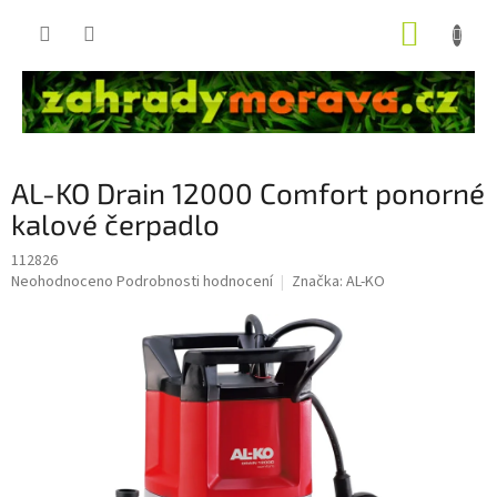
Přejít
NÁKUP
na
obsah
KOŠÍK
AL-KO Drain 12000 Comfort ponorné
kalové čerpadlo
112826
Průměrné
Neohodnoceno
Podrobnosti hodnocení
Značka:
AL-KO
hodnocení
produktu
je
0,0
z
5
hvězdiček.