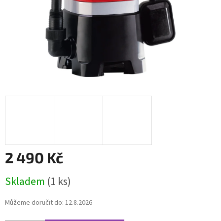
2 490 Kč
Měrná
Skladem
(1 ks)
cena:
Můžeme doručit do:
12.8.2026