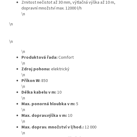
Zrnitost nečistot až 30 mm, výtlačná výška až 10 m,
dopravní množství max. 12000 l/h
\n
\n
\n
\n
Produktová řada:
Comfort
\n
Zdroj pohonu:
elektrický
\n
Příkon W:
850
\n
Délka kabelu v m:
10
\n
Max. ponorná hloubka v m:
5
\n
Max. doprav.výška v m:
10
\n
Max. doprav. množství v l/hod.:
12 000
\n