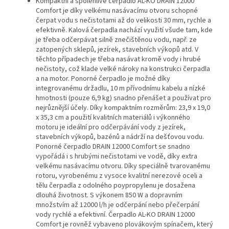
Kompaktní a spolehlivé čerpadlo AL-KO DRAIN 12000
Comfort je díky velkému nasávacímu otvoru schopné
čerpat vodu s nečistotami až do velikosti 30 mm, rychle a
efektivně.
Kalová čerpadla nachází využití všude tam, kde
je třeba odčerpávat silně znečištěnou vodu, např. ze
zatopených sklepů, jezírek, stavebních výkopů atd. V
těchto případech je třeba nasávat kromě vody i hrubé
nečistoty, což klade velké nároky na konstrukci čerpadla
a na motor.
Ponorné čerpadlo je možné díky
integrovanému držadlu, 10 m přívodnímu kabelu a nízké
hmotnosti (pouze 6,9 kg) snadno přenášet a používat pro
nejrůznější účely. Díky kompaktním rozměrům: 23,9 x 19,0
x 35,3 cm a použití kvalitních materiálů i výkonného
motoru je ideální pro odčerpávání vody z jezírek,
stavebních výkopů, bazénů a nádrží na dešťovou vodu.
Ponorné čerpadlo DRAIN 12000 Comfort se snadno
vypořádá i s hrubými nečistotami ve vodě, díky extra
velkému nasávacímu otvoru.
Díky speciálně tvarovanému
rotoru, vyrobenému z vysoce kvalitní nerezové oceli a
tělu čerpadla z odolného poypropylenu je dosažena
dlouhá životnost. S výkonem 850 W a dopravním
množstvím až 12000 l/h je odčerpání nebo přečerpání
vody rychlé a efektivní. Čerpadlo AL-KO DRAIN 12000
Comfort je rovněž vybaveno plovákovým spínačem, který