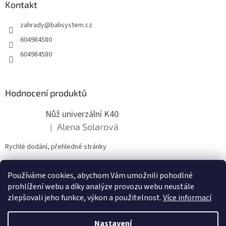
a
Kontakt
t
zahrady
@
balisystem.cz
í
604984580
604984580
Hodnocení produktů
Nůž univerzální K40
Alena Solarová
|
Hodnocení produktu je 5 z 5 hvězdiček.
Rychlé dodání, přehledné stránky
Používáme cookies, abychom Vám umožnili pohodlné
ZDE NÁM MŮŽETE VLOŽIT HODNOCENÍ
prohlížení webu a díky analýze provozu webu neustále
zlepšovali jeho funkce, výkon a použitelnost.
Více informací
Nastavení