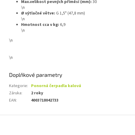
Max.velikost pevných příměsí (mm):
30
\n
Ø výtlačné větve:
G 1,5" (47,8 mm)
\n
Hmotnost cca v kg:
6,9
\n
\n
\n
Doplňkové parametry
Kategorie
:
Ponorná čerpadla kalová
Záruka
:
2 roky
EAN
:
4003718042733
Z
á
p