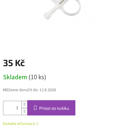
35 Kč
Měrná
Skladem
(10 ks)
cena:
Můžeme doručit do:
12.8.2026
Přidat do košíku
Detailní informace