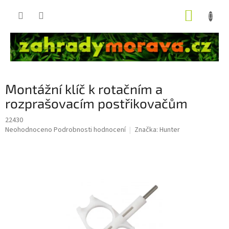
Přejít
NÁKUP
na
obsah
KOŠÍK
Montážní klíč k rotačním a
rozprašovacím postřikovačům
22430
Průměrné
Neohodnoceno
Podrobnosti hodnocení
Značka:
Hunter
hodnocení
produktu
je
0,0
z
5
hvězdiček.