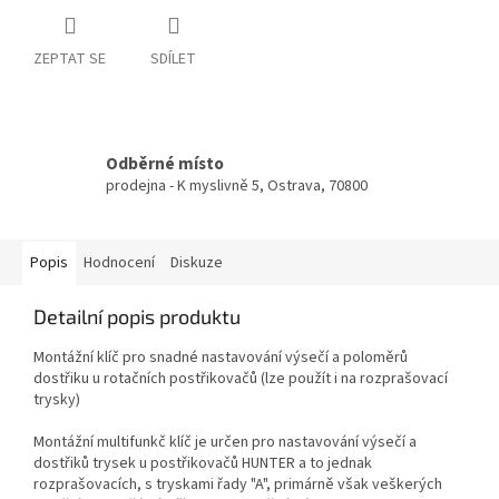
ZEPTAT SE
SDÍLET
Odběrné místo
prodejna - K myslivně 5, Ostrava, 70800
Popis
Hodnocení
Diskuze
Detailní popis produktu
Montážní klíč pro snadné nastavování výsečí a poloměrů
dostřiku u rotačních postřikovačů (lze použít i na rozprašovací
trysky)
Montážní multifunkč klíč je určen pro nastavování výsečí a
dostřiků trysek u postřikovačů HUNTER a to jednak
rozprašovacích, s tryskami řady "A", primárně však veškerých