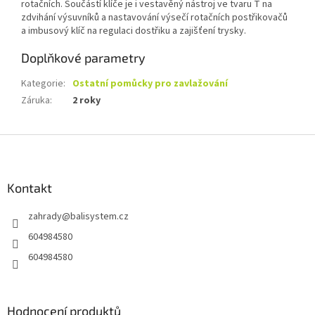
rotačních. Součástí klíče je i vestavěný nástroj ve tvaru T na
zdvihání výsuvníků a nastavování výsečí rotačních postřikovačů
a imbusový klíč na regulaci dostřiku a zajišťení trysky.
Doplňkové parametry
Kategorie
:
Ostatní pomůcky pro zavlažování
Záruka
:
2 roky
Z
á
p
a
Kontakt
t
zahrady
@
balisystem.cz
í
604984580
604984580
Hodnocení produktů