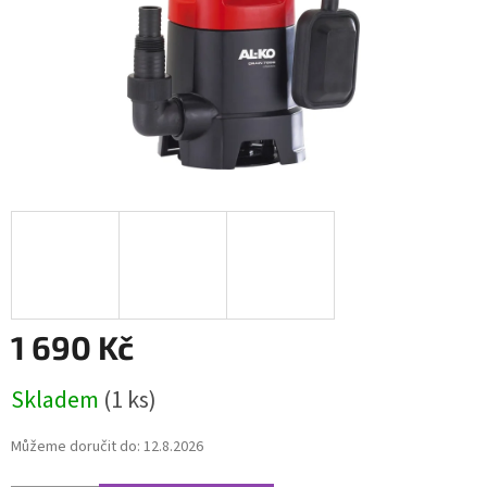
1 690 Kč
Měrná
Skladem
(1 ks)
cena:
Můžeme doručit do:
12.8.2026