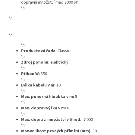
dopravní množství max. 7000 l/h
\n
\n
\n
\n
Produktová řada:
Classic
\n
Zdroj pohonu:
elektrický
\n
Příkon W:
350
\n
Délka kabelu v m:
10
\n
Max. ponorná hloubka v m:
5
\n
Max. doprav.výška v m:
6
\n
Max. doprav. množství v l/hod.:
7 000
\n
Max.velikost pevných příměsí (mm):
30