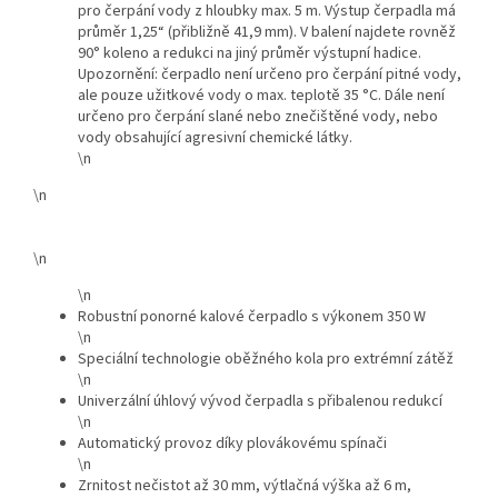
pro čerpání vody z hloubky max. 5 m. Výstup čerpadla má
průměr 1,25“ (přibližně 41,9 mm). V balení najdete rovněž
90° koleno a redukci na jiný průměr výstupní hadice.
Upozornění: čerpadlo není určeno pro čerpání pitné vody,
ale pouze užitkové vody o max. teplotě 35 °C. Dále není
určeno pro čerpání slané nebo znečištěné vody, nebo
vody obsahující agresivní chemické látky.
\n
\n
\n
\n
Robustní ponorné kalové čerpadlo s výkonem 350 W
\n
Speciální technologie oběžného kola pro extrémní zátěž
\n
Univerzální úhlový vývod čerpadla s přibalenou redukcí
\n
Automatický provoz díky plovákovému spínači
\n
Zrnitost nečistot až 30 mm, výtlačná výška až 6 m,