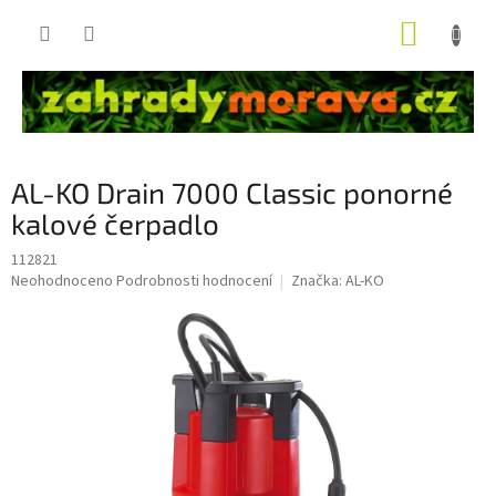
Přejít
NÁKUP
na
obsah
KOŠÍK
AL-KO Drain 7000 Classic ponorné
kalové čerpadlo
112821
Průměrné
Neohodnoceno
Podrobnosti hodnocení
Značka:
AL-KO
hodnocení
produktu
je
0,0
z
5
hvězdiček.