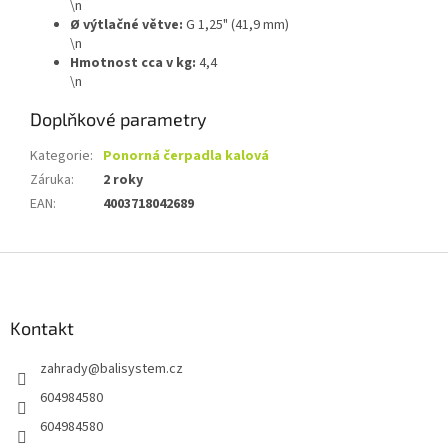
\n
Ø výtlačné větve:
G 1,25" (41,9 mm)
\n
Hmotnost cca v kg:
4,4
\n
Doplňkové parametry
Kategorie
:
Ponorná čerpadla kalová
Záruka
:
2 roky
EAN
:
4003718042689
Z
á
p
a
Kontakt
t
zahrady
@
balisystem.cz
í
604984580
604984580