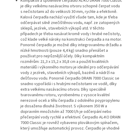
Kompaktní a spolehlivé čerpadlo AL-KO DRAIN 7000 Classic
je díky velkému nasávacímu otvoru schopné čerpat vodu
s nečistotami až do velikosti 30 mm, rychle a efektivně.
Kalová čerpadla nachází využití všude tam, kde je třeba
odčerpávat silně znečištěnou vodu, např. ze zatopených
sklepů, jezírek, stavebních výkopů atd. V těchto
případech je třeba nasávat kromě vody i hrubé nečistoty,
což klade velké nároky na konstrukci čerpadla a na motor.
Ponorné čerpadlo je možné díky integrovanému držadlu a
nízké hmotnosti (pouze 4,4 kg) snadno přenášet a
používat pro nejrůznější účely. Díky kompaktním
rozměrům: 21,3 x 15,2 x 30,8 cm a použití kvalitních
materiálů i výkonného motoru je ideální pro odčerpávání
vody z jezírek, stavebních výkopů, bazénů a nádrží na
dešťovou vodu. Ponorné čerpadlo DRAIN 7000 Classic se
snadno vypořádá i s hrubými nečistotami ve vodě, díky
extra velkému nasávacímu otvoru.
Díky speciálně
tvarovanému rotoru, vyrobenému z vysoce kvalitní
nerezové oceli a tělu čerpadla z odolného poypropylenu
je dosažena dlouhá životnost. S výkonem 350 W a
dopravním množstvím až 7000 l/h je odčerpání nebo
přečerpání vody rychlé a efektivní. Čerpadlo AL-KO DRAIN
7000 Classic je rovněž vybaveno plovákovým spínačem,
který umožňuje automatický provoz. Čerpadlo je vhodné