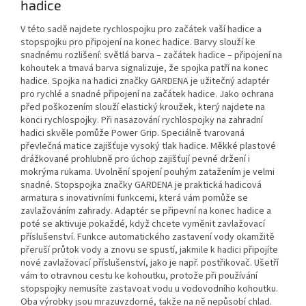
hadice
V této sadě najdete rychlospojku pro začátek vaší hadice a
stopspojku pro připojení na konec hadice. Barvy slouží ke
snadnému rozlišení: světlá barva – začátek hadice – připojení na
kohoutek a tmavá barva signalizuje, že spojka patří na konec
hadice. Spojka na hadici značky GARDENA je užitečný adaptér
pro rychlé a snadné připojení na začátek hadice. Jako ochrana
před poškozením slouží elastický kroužek, který najdete na
konci rychlospojky. Při nasazování rychlospojky na zahradní
hadici skvěle pomůže Power Grip. Speciálně tvarovaná
převlečná matice zajišťuje vysoký tlak hadice. Měkké plastové
drážkované prohlubně pro úchop zajišťují pevné držení i
mokrýma rukama. Uvolnění spojení pouhým zatažením je velmi
snadné. Stopspojka značky GARDENA je praktická hadicová
armatura s inovativními funkcemi, která vám pomůže se
zavlažováním zahrady. Adaptér se připevní na konec hadice a
poté se aktivuje pokaždé, když chcete vyměnit zavlažovací
příslušenství. Funkce automatického zastavení vody okamžitě
přeruší průtok vody a znovu se spustí, jakmile k hadici připojíte
nové zavlažovací příslušenství, jako je např. postřikovač. Ušetří
vám to otravnou cestu ke kohoutku, protože při používání
stopspojky nemusíte zastavoat vodu u vodovodního kohoutku.
Oba výrobky jsou mrazuvzdorné, takže na ně nepůsobí chlad.