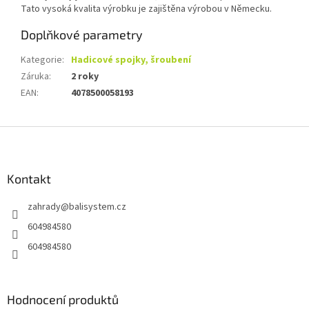
Tato vysoká kvalita výrobku je zajištěna výrobou v Německu.
Doplňkové parametry
Kategorie
:
Hadicové spojky, šroubení
Záruka
:
2 roky
EAN
:
4078500058193
Z
á
p
a
Kontakt
t
zahrady
@
balisystem.cz
í
604984580
604984580
Hodnocení produktů