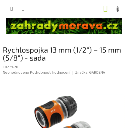
Přejít
NÁKUP
na
obsah
KOŠÍK
Rychlospojka 13 mm (1/2") – 15 mm
(5/8") - sada
18279-20
Průměrné
Neohodnoceno
Podrobnosti hodnocení
Značka:
GARDENA
hodnocení
produktu
je
0,0
z
5
hvězdiček.