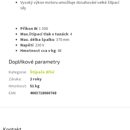
Vysoký výkon motoru umožňuje dosahování velké štípací
síly
Příkon W
: 1 500
Max.štípací tlak v tunách
: 4
Max. délka špalku
: 370 mm
Napětí
: 230 V
Hmotnost cca v kg
: 48
Doplňkové parametry
Kategorie
:
Štípače dříví
Záruka
:
2 roky
Hmotnost
:
51 kg
EAN
:
4003718060768
Z
á
p
a
Kontakt