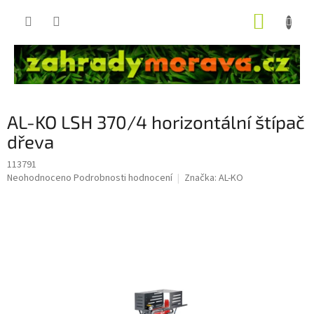
Přejít
NÁKUP
na
obsah
KOŠÍK
AL-KO LSH 370/4 horizontální štípač
dřeva
113791
Průměrné
Neohodnoceno
Podrobnosti hodnocení
Značka:
AL-KO
hodnocení
produktu
je
0,0
z
5
hvězdiček.