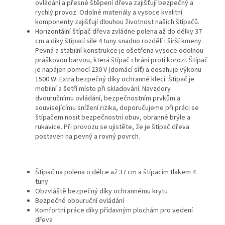
ovládání a přesné štěpení dřeva zajišťují bezpečný a
rychlý provoz. Odolné materiály a vysoce kvalitní
komponenty zajišťují dlouhou životnost našich štípačů.
Horizontální štípač dřeva zvládne polena až do délky 37
cm a díky štípací síle 4 tuny snadno rozdělí i širší kmeny.
Pevná a stabilní konstrukce je ošetřena vysoce odolnou
práškovou barvou, která štípač chrání proti korozi. Štípač
je napájen pomocí 230 V (domácí síť) a dosahuje výkonu
1500 W. Extra bezpečný díky ochranné kleci. Štípač je
mobilní a šetří místo při skladování.
Navzdory
dvouručnímu ovládání, bezpečnostním prvkům a
souvisejícímu snížení rizika, doporučujeme při práci se
štípačem nosit bezpečnostní obuv, obranné brýle a
rukavice. Při provozu se ujistěte, že je štípač dřeva
postaven na pevný a rovný povrch.
Štípač na polena o délce až 37 cm a štípacím tlakem 4
tuny
Obzvláště bezpečný díky ochrannému krytu
Bezpečné obouruční ovládání
Komfortní práce díky přídavným plochám pro vedení
dřeva