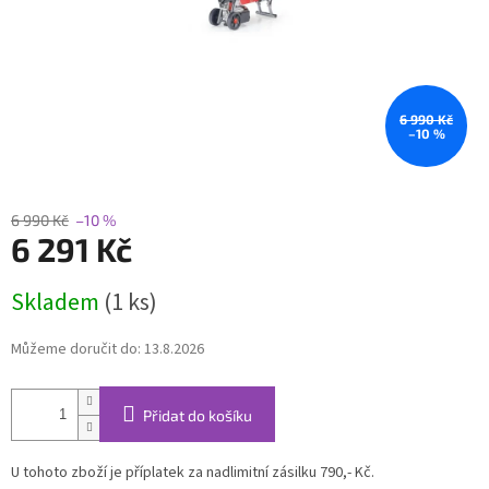
6 990 Kč
–10 %
6 990 Kč
–10 %
6 291 Kč
Měrná
Skladem
(1 ks)
cena:
Můžeme doručit do:
13.8.2026
Přidat do košíku
U tohoto zboží je příplatek za nadlimitní zásilku 790,- Kč.