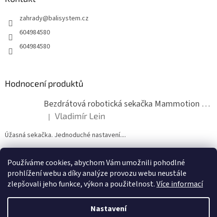
t
zahrady
@
balisystem.cz
í
604984580
604984580
Hodnocení produktů
Bezdrátová robotická sekačka Mammotion LUBA mini 2 1500
Vladimír Lein
|
Hodnocení produktu je 5 z 5 hvězdiček.
Úžasná sekačka. Jednoduché nastavení....
Používáme cookies, abychom Vám umožnili pohodlné
ZDE NÁM MŮŽETE VLOŽIT HODNOCENÍ
prohlížení webu a díky analýze provozu webu neustále
zlepšovali jeho funkce, výkon a použitelnost.
Více informací
Nastavení
Vytvořil Shoptet