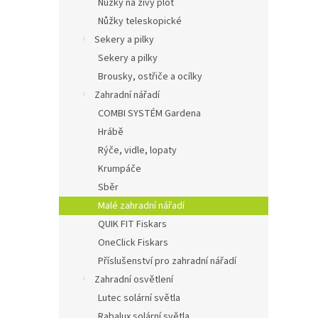
Nůžky na živý plot
Nůžky teleskopické
Sekery a pilky
Sekery a pilky
Brousky, ostřiče a ocílky
Zahradní nářadí
COMBI SYSTÉM Gardena
Hrábě
Rýče, vidle, lopaty
Krumpáče
Sběr
Malé zahradní nářadí
QUIK FIT Fiskars
OneClick Fiskars
Příslušenství pro zahradní nářadí
Zahradní osvětlení
Lutec solární světla
Rabalux solární světla