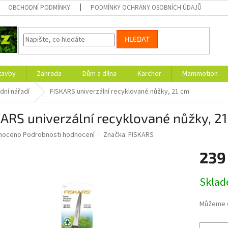
OBCHODNÍ PODMÍNKY
PODMÍNKY OCHRANY OSOBNÍCH ÚDAJŮ
HLEDAT
tavby
Zahrada
Dům a dílna
Kärcher
Mammotion
dní nářadí
FISKARS univerzální recyklované nůžky, 21 cm
ARS univerzální recyklované nůžky, 2
né
noceno
Podrobnosti hodnocení
Značka:
FISKARS
ní
239
u
Měrná
Skla
cena:
ek.
Můžeme d