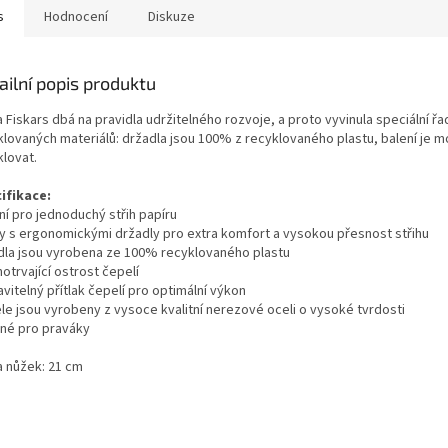
s
Hodnocení
Diskuze
ailní popis produktu
 Fiskars dbá na pravidla udržitelného rozvoje, a proto vyvinula speciální ř
klovaných materiálů: držadla jsou 100% z recyklovaného plastu, balení je
klovat.
ifikace:
ní pro jednoduchý střih papíru
y s ergonomickými držadly pro extra komfort a vysokou přesnost střihu
dla jsou vyrobena ze 100% recyklovaného plastu
otrvající ostrost čepelí
vitelný přítlak čepelí pro optimální výkon
le jsou vyrobeny z vysoce kvalitní nerezové oceli o vysoké tvrdosti
né pro praváky
a nůžek: 21 cm