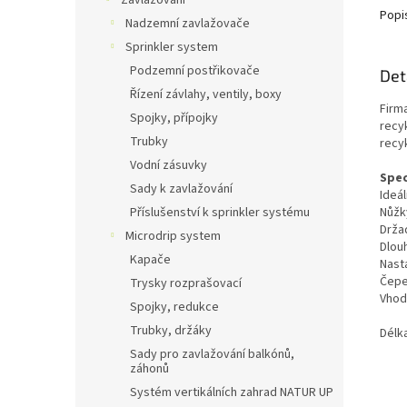
Zavlažování
Popi
Nadzemní zavlažovače
Sprinkler system
Podzemní postřikovače
Det
Řízení závlahy, ventily, boxy
Firma
Spojky, přípojky
recy
Trubky
recy
Vodní zásuvky
Spec
Sady k zavlažování
Ideál
Nůžk
Příslušenství k sprinkler systému
Drža
Microdrip system
Dlouh
Kapače
Nasta
Čepe
Trysky rozprašovací
Vhod
Spojky, redukce
Trubky, držáky
Délk
Sady pro zavlažování balkónů,
záhonů
Systém vertikálních zahrad NATUR UP