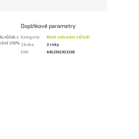
Doplňkové parametry
adu nůžek z
Kategorie
:
Malé zahradní nářadí
 možné 100%
Záruka
:
2 roky
EAN
:
6411501932105