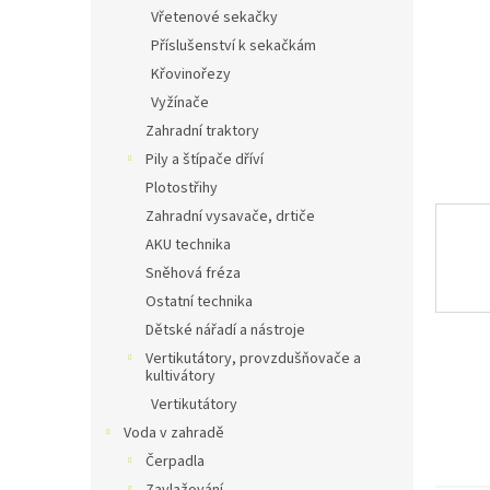
n
Vřetenové sekačky
e
Příslušenství k sekačkám
l
Křovinořezy
Vyžínače
Zahradní traktory
Pily a štípače dříví
Plotostřihy
Zahradní vysavače, drtiče
AKU technika
Sněhová fréza
Ostatní technika
Dětské nářadí a nástroje
Vertikutátory, provzdušňovače a
kultivátory
Vertikutátory
Voda v zahradě
Čerpadla