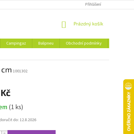
Přihlášení
NÁKUPNÍ
Prázdný košík
KOŠÍK
Campingaz
Balipneu
Obchodní podmínky
Kontakty
1 cm
1001302
 Kč
dem
(1 ks)
oručit do:
12.8.2026