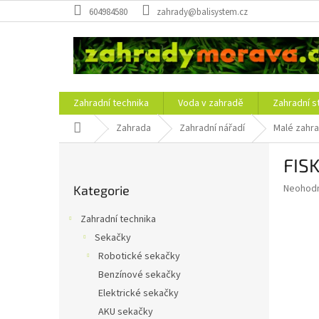
Přejít
604984580
zahrady@balisystem.cz
na
obsah
Zahradní technika
Voda v zahradě
Zahradní s
Domů
Zahrada
Zahradní nářadí
Malé zahra
P
FISK
o
Přeskočit
s
Průměr
Neohod
Kategorie
kategorie
t
hodnoce
r
produkt
Zahradní technika
a
je
Sekačky
0,0
n
z
Robotické sekačky
n
5
í
Benzínové sekačky
hvězdič
p
Elektrické sekačky
a
AKU sekačky