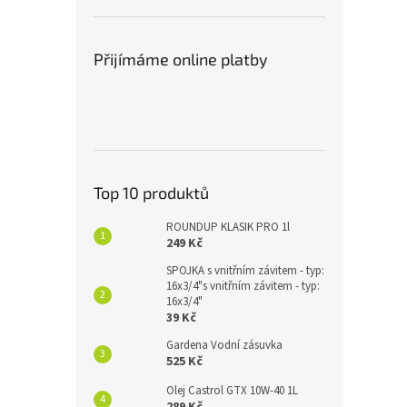
Přijímáme online platby
Top 10 produktů
ROUNDUP KLASIK PRO 1l
249 Kč
SPOJKA s vnitřním závitem - typ:
16x3/4"s vnitřním závitem - typ:
16x3/4"
39 Kč
Gardena Vodní zásuvka
525 Kč
Olej Castrol GTX 10W-40 1L