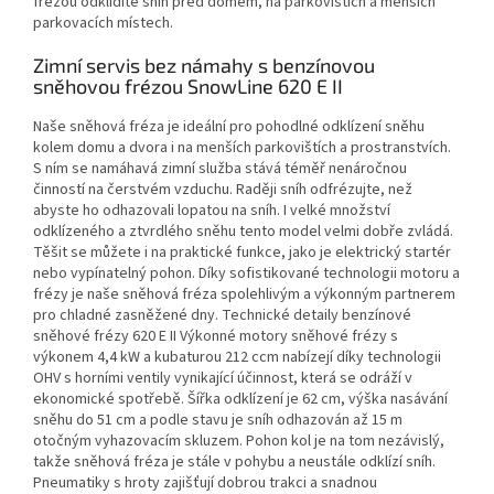
frézou odklidíte sníh před domem, na parkovištích a menších
parkovacích místech.
Zimní servis bez námahy s benzínovou
sněhovou frézou SnowLine 620 E II
Naše sněhová fréza je ideální pro pohodlné odklízení sněhu
kolem domu a dvora i na menších parkovištích a prostranstvích.
S ním se namáhavá zimní služba stává téměř nenáročnou
činností na čerstvém vzduchu. Raději sníh odfrézujte, než
abyste ho odhazovali lopatou na sníh. I velké množství
odklízeného a ztvrdlého sněhu tento model velmi dobře zvládá.
Těšit se můžete i na praktické funkce, jako je elektrický startér
nebo vypínatelný pohon. Díky sofistikované technologii motoru a
frézy je naše sněhová fréza spolehlivým a výkonným partnerem
pro chladné zasněžené dny. Technické detaily benzínové
sněhové frézy 620 E II Výkonné motory sněhové frézy s
výkonem 4,4 kW a kubaturou 212 ccm nabízejí díky technologii
OHV s horními ventily vynikající účinnost, která se odráží v
ekonomické spotřebě. Šířka odklízení je 62 cm, výška nasávání
sněhu do 51 cm a podle stavu je sníh odhazován až 15 m
otočným vyhazovacím skluzem. Pohon kol je na tom nezávislý,
takže sněhová fréza je stále v pohybu a neustále odklízí sníh.
Pneumatiky s hroty zajišťují dobrou trakci a snadnou