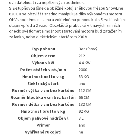
ovladatelnost i za nepříznivých podmínek.
S 2-stupňovou (šnek a oběžné kolo) sněhovou frézou SnowLine
620 E II se obzvlášť snadno manipuluje díky výkonnému motoru
OHV vhodnému na zimu a volitelnému pohonu kol s 5 rychlostními
stupni vpřed a 2 vzad. Obzvláště praktické v tmavých zimních
dnech: světlomet a možnost startování motoru buď zatažením
za lanko, nebo elektrickým startérem 230 V.
Typ pohonu
Benzínový
Objem v ccm
212
Výkon v kW
4.4 KW
Počet otáček v ot./min
2000
Hmotnost netto v kg
83 KG
Elektrický start
ano
Rozměr výška v cm bez kartónu
112 CM
Rozměr hloubka v cm bez kartón
66 CM
Rozměr délka v cm bez kartónu
132 CM
Hmotnost brutto v kg
92 KG
Objem palivové nádrže v l
3 L
Primer
ano
Vyhřívané rukojeti
ne