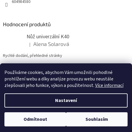
604984580
Hodnocení produktů
Nůž univerzální K40
Alena Solarová
|
Hodnocení produktu je 5 z 5 hvězdiček.
Rychlé dodání, přehledné stránky
Používáme cookies, abychom Vám umožnili pohodlné
ZDE NÁM MŮŽETE VLOŽIT HODNOCENÍ
prohlížení webu a díky analýze provozu webu neustále
zlepšovali jeho funkce, výkon a použitelnost.
Více informací
Nastavení
Vytvořil Shoptet
Odmítnout
Souhlasím
Copyright 2026
zahradymorava.cz
. Všechna práva vyhrazena.