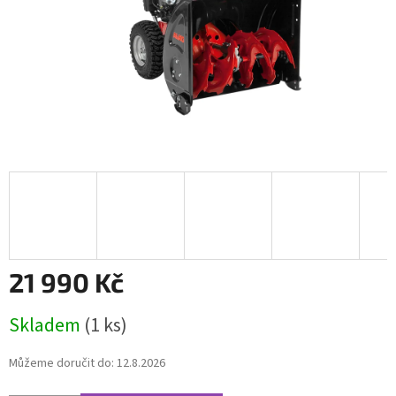
21 990 Kč
Měrná
Skladem
(1 ks)
cena:
Můžeme doručit do:
12.8.2026