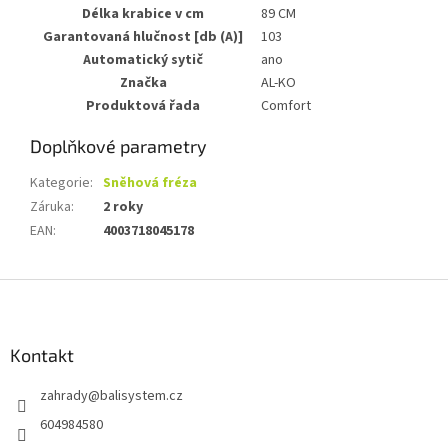
Délka krabice v cm
89 CM
Garantovaná hlučnost [db (A)]
103
Automatický sytič
ano
Značka
AL-KO
Produktová řada
Comfort
Doplňkové parametry
Kategorie
:
Sněhová fréza
Záruka
:
2 roky
EAN
:
4003718045178
Z
á
p
a
Kontakt
t
zahrady
@
balisystem.cz
í
604984580