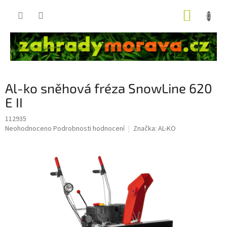
Přejít
NÁKUP
na
obsah
KOŠÍK
Al-ko sněhová fréza SnowLine 620
E II
112935
Průměrné
Neohodnoceno
Podrobnosti hodnocení
Značka:
AL-KO
hodnocení
produktu
je
0,0
z
5
hvězdiček.