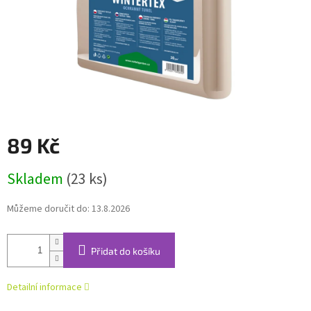
89 Kč
Měrná
Skladem
(23 ks)
cena:
Můžeme doručit do:
13.8.2026
Přidat do košíku
Detailní informace