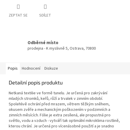
ZEPTAT SE
SDÍLET
Odběrné místo
prodejna - K myslivně 5, Ostrava, 70800
Popis
Hodnocení
Diskuze
Detailní popis produktu
Netkaná textilie ve formě tunelu. Je určená pro zakrývání
mladých stromků, keřů, růží a trvalek v zimním období.
Spolehlivě ochrání před mrazem, větrem těžkým sněhem,
okusem zvěře a mechanickým poškozením v podzimních a
zimních měsících. Fólie je extra zesílená, ale propustná pro
světlo, vodu a vzduch - vytváří tak optimální mikroklima rostlině,
kterou chrání. Je určená pro vícenásobné použití a je snadno