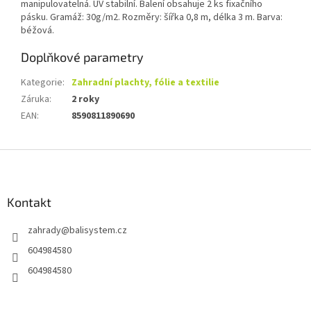
manipulovatelná. UV stabilní. Balení obsahuje 2 ks fixačního
pásku. Gramáž: 30g/m2. Rozměry: šířka 0,8 m, délka 3 m. Barva:
béžová.
Doplňkové parametry
Kategorie
:
Zahradní plachty, fólie a textilie
Záruka
:
2 roky
EAN
:
8590811890690
Z
á
p
a
Kontakt
t
zahrady
@
balisystem.cz
í
604984580
604984580