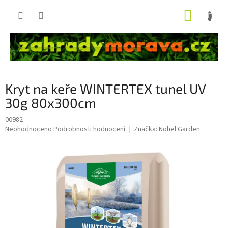
Přejít
NÁKUP
na
obsah
KOŠÍK
Kryt na keře WINTERTEX tunel UV
30g 80x300cm
00982
Průměrné
Neohodnoceno
Podrobnosti hodnocení
Značka:
Nohel Garden
hodnocení
produktu
je
0,0
z
5
hvězdiček.