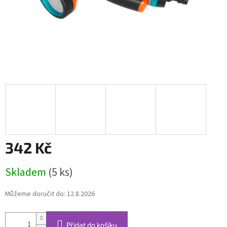
342 Kč
Měrná
Skladem
(5 ks)
cena:
Můžeme doručit do:
12.8.2026
Přidat do košíku