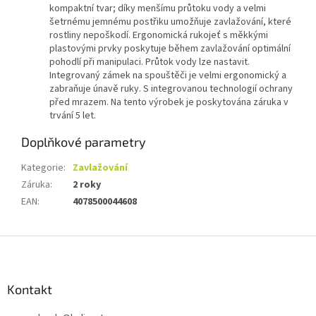
kompaktní tvar; díky menšímu průtoku vody a velmi
šetrnému jemnému postřiku umožňuje zavlažování, které
rostliny nepoškodí. Ergonomická rukojeť s měkkými
plastovými prvky poskytuje během zavlažování optimální
pohodlí při manipulaci. Průtok vody lze nastavit.
Integrovaný zámek na spouštěči je velmi ergonomický a
zabraňuje únavě ruky. S integrovanou technologií ochrany
před mrazem. Na tento výrobek je poskytována záruka v
trvání 5 let.
Doplňkové parametry
Kategorie
:
Zavlažování
Záruka
:
2 roky
EAN
:
4078500044608
Z
á
p
a
Kontakt
t