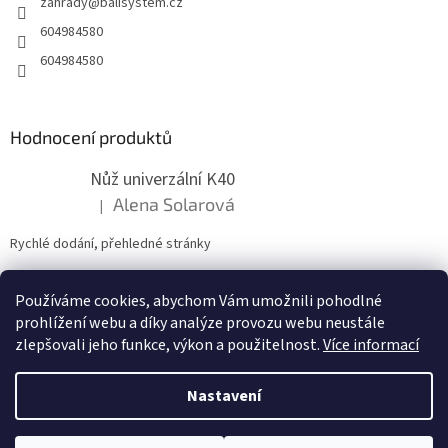
zahrady
@
balisystem.cz
í
604984580
604984580
Hodnocení produktů
Nůž univerzální K40
Alena Solarová
|
Hodnocení produktu je 5 z 5 hvězdiček.
Rychlé dodání, přehledné stránky
Používáme cookies, abychom Vám umožnili pohodlné
ZDE NÁM MŮŽETE VLOŽIT HODNOCENÍ
prohlížení webu a díky analýze provozu webu neustále
zlepšovali jeho funkce, výkon a použitelnost.
Více informací
Nastavení
Vytvořil Shoptet