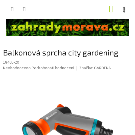
Přejít
NÁKUP
na
obsah
KOŠÍK
Balkonová sprcha city gardening
18405-20
Průměrné
Neohodnoceno
Podrobnosti hodnocení
Značka:
GARDENA
hodnocení
produktu
je
0,0
z
5
hvězdiček.