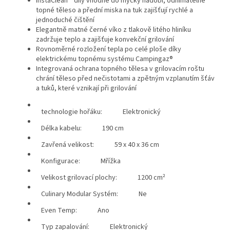
InstaClean™ díly vhodné do myčky nádobí, odnímatelné
topné těleso a přední miska na tuk zajišťují rychlé a
jednoduché čištění
Elegantně matné černé víko z tlakově litého hliníku
zadržuje teplo a zajišťuje konvekční grilování
Rovnoměrné rozložení tepla po celé ploše díky
elektrickému topnému systému Campingaz®
Integrovaná ochrana topného tělesa v grilovacím roštu
chrání těleso před nečistotami a zpětným vzplanutím šťáv
a tuků, které vznikají při grilování
technologie hořáku:
Elektronický
Délka kabelu:
190 cm
Zavřená velikost:
59 x 40 x 36 cm
Konfigurace:
Mřížka
Velikost grilovací plochy:
1200 cm²
Culinary Modular Systém:
Ne
Even Temp:
Ano
Typ zapalování:
Elektronický