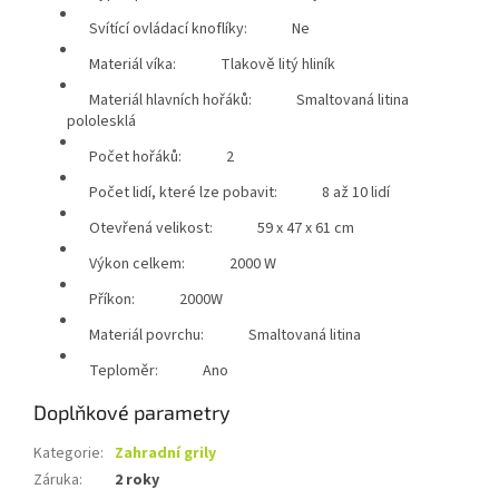
Svítící ovládací knoflíky:
Ne
Materiál víka:
Tlakově litý hliník
Materiál hlavních hořáků:
Smaltovaná litina
pololesklá
Počet hořáků:
2
Počet lidí, které lze pobavit:
8 až 10 lidí
Otevřená velikost:
59 x 47 x 61 cm
Výkon celkem:
2000 W
Příkon:
2000W
Materiál povrchu:
Smaltovaná litina
Teploměr:
Ano
Doplňkové parametry
Kategorie
:
Zahradní grily
Záruka
:
2 roky