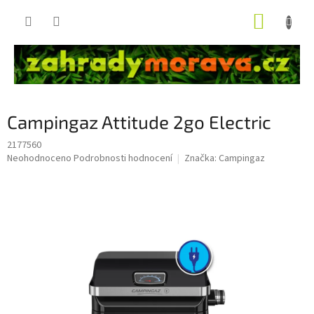
Přejít
NÁKUP
na
obsah
KOŠÍK
Campingaz Attitude 2go Electric
2177560
Průměrné
Neohodnoceno
Podrobnosti hodnocení
Značka:
Campingaz
hodnocení
produktu
je
0,0
z
5
hvězdiček.