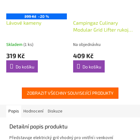
399 Kč
–20 %
Lávové kameny
Campingaz Culinary
Modular Grid Lifter rukojeť
na rošty
Skladem
(1 ks)
Na objednávku
319 Kč
409 Kč
Do košíku
Do košíku
ZOBRAZIT VŠECHNY SOUVISEJÍCÍ PRODUKTY
Popis
Hodnocení
Diskuze
Detailní popis produktu
Představuje elektrický gril vhodný pro vnitřní i venkovní