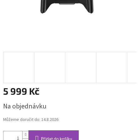
5 999 Kč
Měrná
Na objednávku
cena:
Můžeme doručit do:
14.8.2026
Přidat do košíku