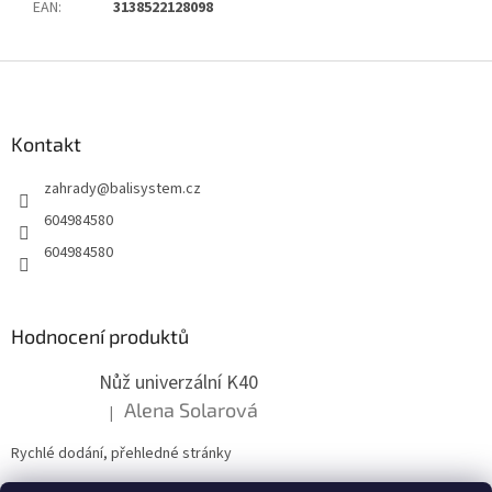
EAN
:
3138522128098
Z
á
p
a
Kontakt
t
zahrady
@
balisystem.cz
í
604984580
604984580
Hodnocení produktů
Nůž univerzální K40
Alena Solarová
|
Hodnocení produktu je 5 z 5 hvězdiček.
Rychlé dodání, přehledné stránky