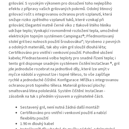
grilování. S vysokým výkonem pro dosažení toho nejlepšího
efektu z přípravy vašich grilovaných pokrmů. Odolný litinový
grilovací rošt s integrovanou ochranou proti vzplanutí, která
snižuje riziko zpětného vzplanutí tuků, které vznikají při
grilování; Elegantní matně černé víko z tlakově litého hliníku
udržuje teplo; Vynikající rovnoměrné rozložení tepla, umožněné
elektrickým topným systémem Campingaz®; Předmontovaný
stolní gril bez nutnosti použití šroubováku!"; Vyrobeno z pevných
a odolných materiálů, tak aby vám gril sloužil dlouhá léta;
Certifikováno pro vnitřní i venkovní použití. Pohodlné uložení
kabelu; Přednastavená volba teploty pro snadné řízení tepla; i
tento gril disponuje snadným systémem čistění InstaClean ®, gril
jde jednoduše rozebrat na jednotlivé díly, které lze umýt v
myčce nádobí a vyjmout lze i topné těleso, to vše zajišťuje
rychlé a jednoduché čištění. Konfigurace: Mřížka s integrovanou
ochranou proti topného tělesa. Materiál grilovací plochy:
smaltovaná litina pololesklá. Systém čištění: InstaClean -
zásobník na tuk s předním výsuvem a vyjímatelné části.
Sestavený gril, není nutná žádná další montáž!
Certifikováno pro vnitřní i venkovní použití a nabízí
flexibilitu použití
1.90 m dlouhý kabel