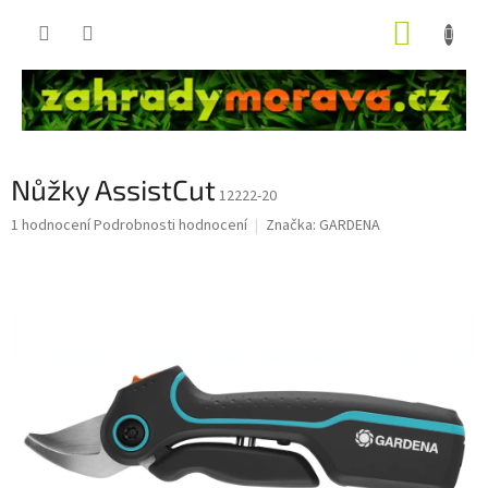
Přejít
NÁKUP
na
obsah
KOŠÍK
Nůžky AssistCut
12222-20
Průměrné
1 hodnocení
Podrobnosti hodnocení
Značka:
GARDENA
hodnocení
produktu
je
5,0
z
5
hvězdiček.