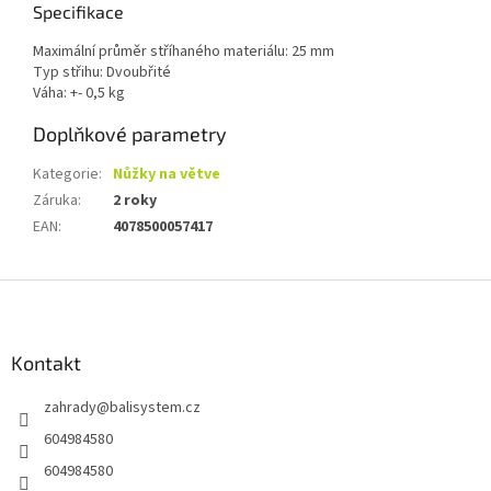
Specifikace
Maximální průměr stříhaného materiálu: 25 mm
Typ střihu: Dvoubřité
Váha: +- 0,5 kg
Doplňkové parametry
Kategorie
:
Nůžky na větve
Záruka
:
2 roky
EAN
:
4078500057417
Z
á
p
a
Kontakt
t
zahrady
@
balisystem.cz
í
604984580
604984580