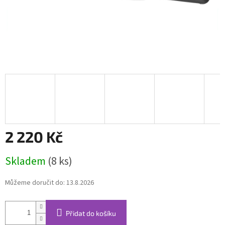
2 220 Kč
Měrná
Skladem
(8 ks)
cena:
Můžeme doručit do:
13.8.2026
Přidat do košíku