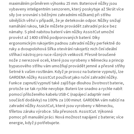
maximálním průměrem výhonku 25 mm. Bateriové nůžky jsou
vybaveny inteligentním senzorem, který poskytuje až 5krát více
síly (ve srovnání s běžnými zahradními nůžkami) při střihu
silnějších větví v případě, že je detekován odpor. Nůžky snižují
namáhání rukou, takže můžete provádět zahradní práce bez
námahy. S plně nabitou baterií vám nůžky AssistCut umožní
provést až 1400 střihů podporovaných baterií. Díky
ergonomickým rukojetím padnou zahradní nůžky perfektně do
ruky a dvoupolohová šířka otevírání rukojetíz nich činí ideální
stříhací nástroj pro ruce různých velikostí. Přesně broušené
nože z nerezové oceli, které jsou vyrobeny v Německu a princip
bypasového střihu vám umožňují provádět jemné a přesné střihy
šetrné k vašim rostlinám. Když je provoz na baterie vypnutý, lze
GARDENA nůžky AssistCut používat jako ruční zahradní nůžky.
Funkce zapnutí/vypnutí také zajišťuje dlouhou životnost baterie,
protože se tak rychle nevybije. Baterii lze snadno a rychle nabít
pomocí přiloženého kabelu USB-C (napájecí adaptér není
součástí dodávky) na 100% za 100 minut. GARDENA vám nabízí na
zahradní nůžky AssistCut, které jsou vyrobeny v Německu,
tříletou záruku výrobce. Síla přesnosti. AssistCut. Výkonná
pomoc při manuální práci. Nová možnost napájení z baterie; více
energie, když ji potřebujete.