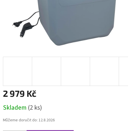
2 979 Kč
Měrná
Skladem
(2 ks)
cena:
Můžeme doručit do:
12.8.2026