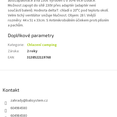
autozapalovače a na 230V. Vyroben s o 30% více izolace.
Možnost zapojit do sítě 230V přes adaptér (adaptér není
součástí balení). Hodnota deltaT: chladí o 20°C pod teplotu okolí.
Velmi tichý ventilátor snižuje hlučnost. Objem: 28 l. Vnější
rozměry: 44 x 51 x 33cm. S Antimikrobiálním účinkem proti plísním
a pachům.
Doplňkové parametry
Kategorie
:
Chlazení camping
Záruka
:
2 roky
EAN
:
3138522119768
Z
á
p
a
Kontakt
t
zahrady
@
balisystem.cz
í
604984580
604984580