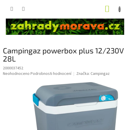
Přejít
NÁKUP
na
obsah
KOŠÍK
Campingaz powerbox plus 12/230V
28L
2000037452
Průměrné
Neohodnoceno
Podrobnosti hodnocení
Značka:
Campingaz
hodnocení
produktu
je
0,0
z
5
hvězdiček.