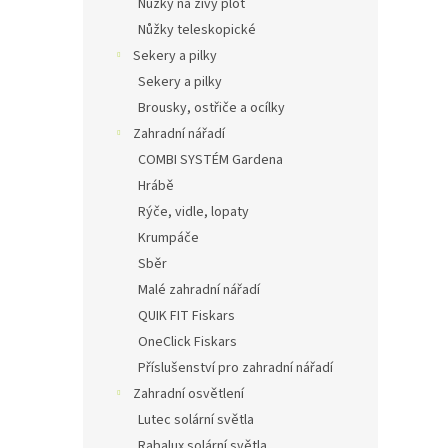
Nůžky na živý plot
Nůžky teleskopické
Sekery a pilky
Sekery a pilky
Brousky, ostřiče a ocílky
Zahradní nářadí
COMBI SYSTÉM Gardena
Hrábě
Rýče, vidle, lopaty
Krumpáče
Sběr
Malé zahradní nářadí
QUIK FIT Fiskars
OneClick Fiskars
Příslušenství pro zahradní nářadí
Zahradní osvětlení
Lutec solární světla
Rabalux solární světla