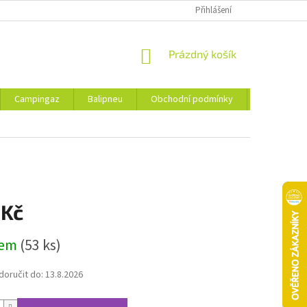
Přihlášení
NÁKUPNÍ
Prázdný košík
KOŠÍK
Campingaz
Balipneu
Obchodní podmínky
Kontakty
 Kč
dem
(53 ks)
oručit do:
13.8.2026