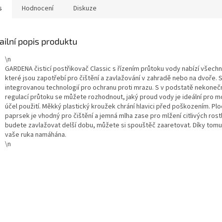
s
Hodnocení
Diskuze
ailní popis produktu
\n
GARDENA čisticí postřikovač Classic s řízením průtoku vody nabízí všech
které jsou zapotřebí pro čištění a zavlažování v zahradě nebo na dvoře. 
integrovanou technologií pro ochranu proti mrazu. S v podstatě nekone
regulací průtoku se můžete rozhodnout, jaký proud vody je ideální pro 
účel použití. Měkký plastický kroužek chrání hlavici před poškozením. Pl
paprsek je vhodný pro čištění a jemná mlha zase pro mlžení citlivých rost
budete zavlažovat delší dobu, můžete si spouštěč zaaretovat. Díky tom
vaše ruka namáhána.
\n