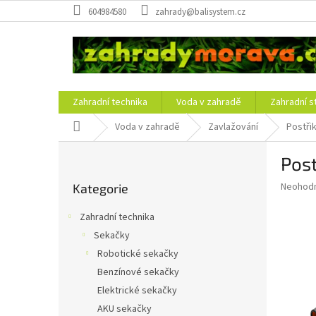
Přejít
604984580
zahrady@balisystem.cz
na
obsah
Zahradní technika
Voda v zahradě
Zahradní s
Domů
Voda v zahradě
Zavlažování
Postři
P
Post
o
Přeskočit
s
Průměr
Neohod
Kategorie
kategorie
t
hodnoce
r
produkt
Zahradní technika
a
je
Sekačky
0,0
n
z
Robotické sekačky
n
5
í
Benzínové sekačky
hvězdič
p
Elektrické sekačky
a
AKU sekačky