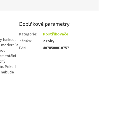
Doplňkové parametry
Kategorie
:
Postřikovače
ny funkce,
Záruka
:
2 roky
S moderní a
EAN
:
4078500010757
čnou
momentální
ochý
lin. Pokud
u nebude