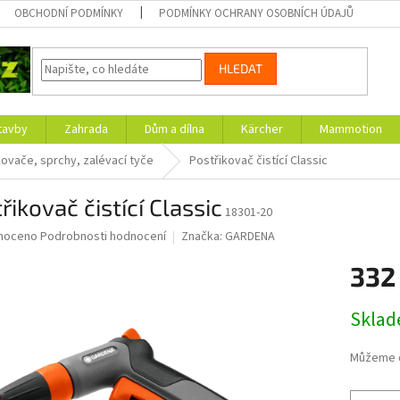
OBCHODNÍ PODMÍNKY
PODMÍNKY OCHRANY OSOBNÍCH ÚDAJŮ
HLEDAT
tavby
Zahrada
Dům a dílna
Kärcher
Mammotion
kovače, sprchy, zalévací tyče
Postřikovač čistící Classic
řikovač čistící Classic
18301-20
né
noceno
Podrobnosti hodnocení
Značka:
GARDENA
ní
332
u
Měrná
Skla
cena:
ek.
Můžeme d