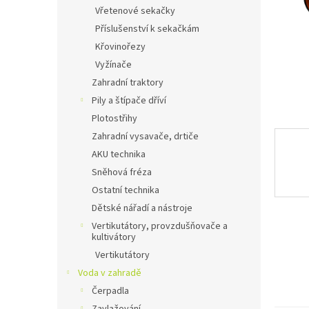
n
Vřetenové sekačky
e
Příslušenství k sekačkám
l
Křovinořezy
Vyžínače
Zahradní traktory
Pily a štípače dříví
Plotostřihy
Zahradní vysavače, drtiče
AKU technika
Sněhová fréza
Ostatní technika
Dětské nářadí a nástroje
Vertikutátory, provzdušňovače a
kultivátory
Vertikutátory
Voda v zahradě
Čerpadla