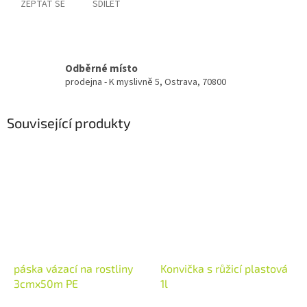
ZEPTAT SE
SDÍLET
Odběrné místo
prodejna - K myslivně 5, Ostrava, 70800
Související produkty
páska vázací na rostliny
Konvička s růžicí plastová
3cmx50m PE
1l