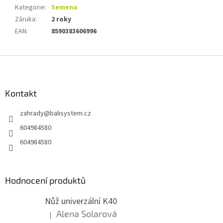
Kategorie
:
Semena
Záruka
:
2 roky
EAN
:
8590383606996
Z
á
p
a
Kontakt
t
zahrady
@
balisystem.cz
í
604984580
604984580
Hodnocení produktů
Nůž univerzální K40
Alena Solarová
|
Hodnocení produktu je 5 z 5 hvězdiček.