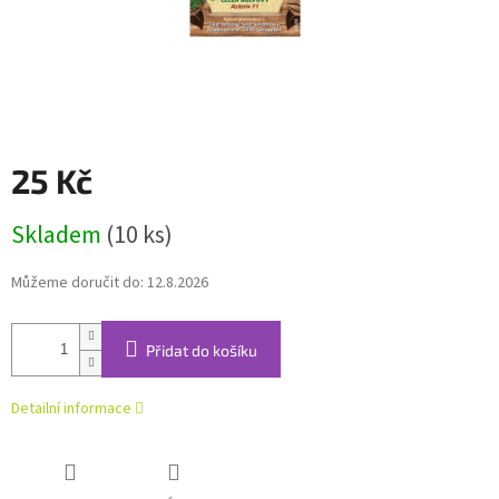
25 Kč
Měrná
Skladem
(10 ks)
cena:
Můžeme doručit do:
12.8.2026
Přidat do košíku
Detailní informace