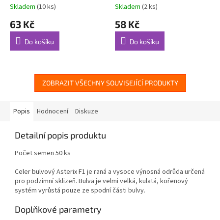
Skladem
(10 ks)
Skladem
(2 ks)
63 Kč
58 Kč
Do košíku
Do košíku
ZOBRAZIT VŠECHNY SOUVISEJÍCÍ PRODUKTY
Popis
Hodnocení
Diskuze
Detailní popis produktu
Počet semen 50 ks
Celer bulvový Asterix F1 je raná a vysoce výnosná odrůda určená
pro podzimní sklizeň. Bulva je velmi velká, kulatá, kořenový
systém vyrůstá pouze ze spodní části bulvy.
Doplňkové parametry