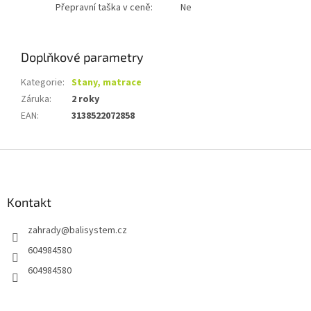
Přepravní taška v ceně:
Ne
Doplňkové parametry
Kategorie
:
Stany, matrace
Záruka
:
2 roky
EAN
:
3138522072858
Z
á
p
a
Kontakt
t
zahrady
@
balisystem.cz
í
604984580
604984580