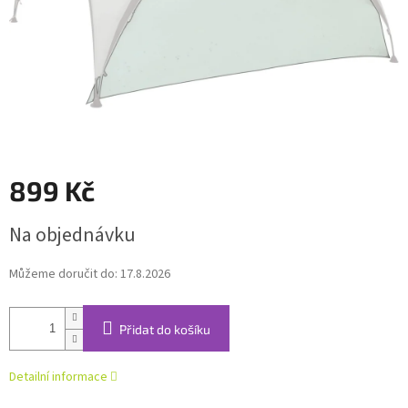
899 Kč
Měrná
Na objednávku
cena:
Můžeme doručit do:
17.8.2026
Přidat do košíku
Detailní informace