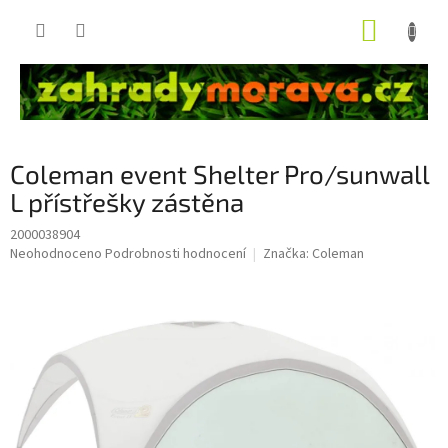
Přejít
NÁKUP
na
obsah
KOŠÍK
Coleman event Shelter Pro/sunwall
L přístřešky zástěna
2000038904
Průměrné
Neohodnoceno
Podrobnosti hodnocení
Značka:
Coleman
hodnocení
produktu
je
0,0
z
5
hvězdiček.