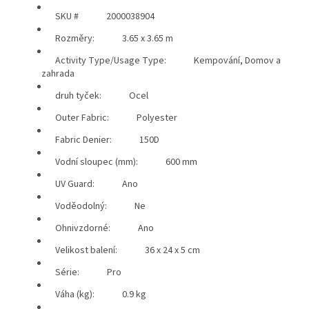
SKU #
2000038904
Rozměry:
3.65 x 3.65 m
Activity Type/Usage Type:
Kempování, Domov a
zahrada
druh tyček:
Ocel
Outer Fabric:
Polyester
Fabric Denier:
150D
Vodní sloupec (mm):
600 mm
UV Guard:
Ano
Voděodolný:
Ne
Ohnivzdorné:
Ano
Velikost balení:
36 x 24 x 5 cm
Série:
Pro
Váha (kg):
0.9 kg