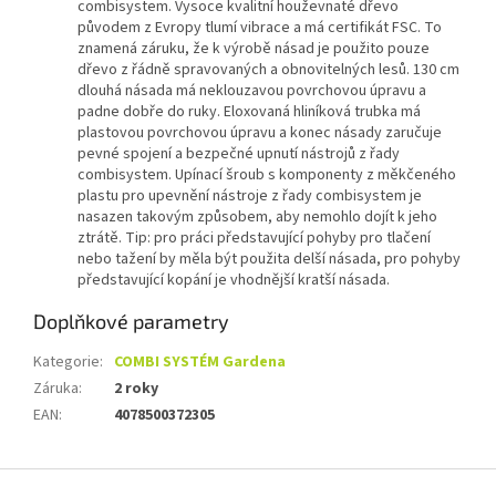
combisystem. Vysoce kvalitní houževnaté dřevo
původem z Evropy tlumí vibrace a má certifikát FSC. To
znamená záruku, že k výrobě násad je použito pouze
dřevo z řádně spravovaných a obnovitelných lesů. 130 cm
dlouhá násada má neklouzavou povrchovou úpravu a
padne dobře do ruky. Eloxovaná hliníková trubka má
plastovou povrchovou úpravu a konec násady zaručuje
pevné spojení a bezpečné upnutí nástrojů z řady
combisystem. Upínací šroub s komponenty z měkčeného
plastu pro upevnění nástroje z řady combisystem je
nasazen takovým způsobem, aby nemohlo dojít k jeho
ztrátě. Tip: pro práci představující pohyby pro tlačení
nebo tažení by měla být použita delší násada, pro pohyby
představující kopání je vhodnější kratší násada.
Doplňkové parametry
Kategorie
:
COMBI SYSTÉM Gardena
Záruka
:
2 roky
EAN
:
4078500372305
Z