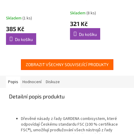
Skladem
(8 ks)
Průměrné
Skladem
(1 ks)
hodnocení
321 Kč
produktu
385 Kč
je
Do košíku
5,0
Do košíku
z
5
hvězdiček.
ZOBRAZIT VŠECHNY SOUVISEJÍCÍ PRODUKTY
Popis
Hodnocení
Diskuze
Detailní popis produktu
Dřevěné násady z řady GARDENA combisystem, které
odpovídají Českému standardu FSC (100 % certifikace
FSC®), umožňují prodlužování všech nástrojů z řady