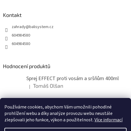
á
p
a
Kontakt
t
zahrady
@
balisystem.cz
í
604984580
604984580
Hodnocení produktů
Sprej EFFECT proti vosám a sršňům 400ml
Tomáš Olšan
|
Hodnocení produktu je 5 z 5 hvězdiček.
Používáme cookies, abychom Vám umožnili pohodlné
ZDE NÁM MŮŽETE VLOŽIT HODNOCENÍ
prohlížení webu a díky analýze provozu webu neustále
zlepšovali jeho funkce, výkon a použitelnost.
Více informací