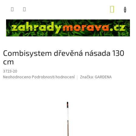
Přejít
NÁKUP
na
obsah
KOŠÍK
Combisystem dřevěná násada 130
cm
3723-20
Průměrné
Neohodnoceno
Podrobnosti hodnocení
Značka:
GARDENA
hodnocení
produktu
je
0,0
z
5
hvězdiček.