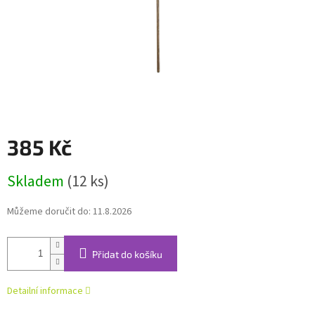
385 Kč
Měrná
Skladem
(12 ks)
cena:
Můžeme doručit do:
11.8.2026
Přidat do košíku
Detailní informace