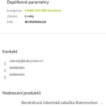
Doplňkové parametry
Kategorie
:
COMBI SYSTÉM Gardena
Záruka
:
2 roky
EAN
:
4078500066228
Z
á
p
a
Kontakt
t
zahrady
@
balisystem.cz
í
604984580
604984580
Hodnocení produktů
Bezdrátová robotická sekačka Mammotion LUBA mini 2 1500