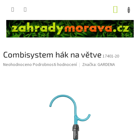
Přejít
NÁKUP
na
obsah
KOŠÍK
Combisystem hák na větve
17401-20
Průměrné
Neohodnoceno
Podrobnosti hodnocení
Značka:
GARDENA
hodnocení
produktu
je
0,0
z
5
hvězdiček.