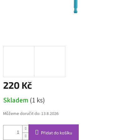
220 Kč
Měrná
Skladem
(1 ks)
cena:
Můžeme doručit do:
13.8.2026
Přidat do košíku