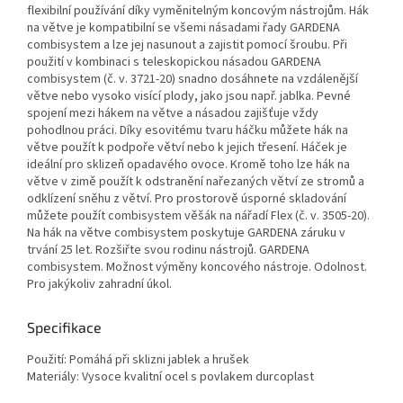
flexibilní používání díky vyměnitelným koncovým nástrojům. Hák
na větve je kompatibilní se všemi násadami řady GARDENA
combisystem a lze jej nasunout a zajistit pomocí šroubu. Při
použití v kombinaci s teleskopickou násadou GARDENA
combisystem (č. v. 3721-20) snadno dosáhnete na vzdálenější
větve nebo vysoko visící plody, jako jsou např. jablka. Pevné
spojení mezi hákem na větve a násadou zajišťuje vždy
pohodlnou práci. Díky esovitému tvaru háčku můžete hák na
větve použít k podpoře větví nebo k jejich třesení. Háček je
ideální pro sklizeň opadavého ovoce. Kromě toho lze hák na
větve v zimě použít k odstranění nařezaných větví ze stromů a
odklízení sněhu z větví. Pro prostorově úsporné skladování
můžete použít combisystem věšák na nářadí Flex (č. v. 3505-20).
Na hák na větve combisystem poskytuje GARDENA záruku v
trvání 25 let. Rozšiřte svou rodinu nástrojů. GARDENA
combisystem. Možnost výměny koncového nástroje. Odolnost.
Pro jakýkoliv zahradní úkol.
Specifikace
Použití: Pomáhá při sklizni jablek a hrušek
Materiály: Vysoce kvalitní ocel s povlakem durcoplast