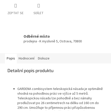
ZEPTAT SE
SDÍLET
Odběrné místo
prodejna - K myslivně 5, Ostrava, 70800
Popis
Hodnocení
Diskuze
Detailní popis produktu
GARDENA
combisystem
teleskopická
násada
je
optimálně
vhodná
na
pohodlnou práci
ve výšce
až 5
metrů.
Teleskopickou
násadu
lze
pohodlně
a
bez
námahy
prodlužovat
po
26
centimetrech
na délku
od
160
cm
do
290
cm
.
Umožňuje
to
příjemnou práci
přizpůsobenou