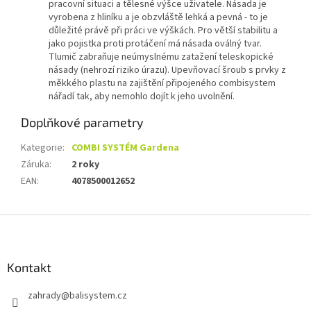
pracovní situaci
a
tělesné
výšce
uživatele
.
Násada
je
vyrobena
z
hliníku
a
je obzvláště
lehká a
pevná
-
to
je
důležité
právě
při práci
ve výškách
.
Pro
větší stabilitu
a
jako pojistka
proti
protáčení
má
násada
oválný
tvar.
Tlumič
zabraňuje
neúmyslnému
zatažení
teleskopické
násady
(
nehrozí
riziko
úrazu
)
.
Upevňovací šroub
s prvky
z
měkkého
plastu
na
zajištění
připojeného
combisystem
nářadí
tak
, aby nemohlo
dojít k jeho
uvolnění
.
Doplňkové parametry
Kategorie
:
COMBI SYSTÉM Gardena
Záruka
:
2 roky
EAN
:
4078500012652
Z
á
p
a
Kontakt
t
zahrady
@
balisystem.cz
í