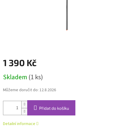
1 390 Kč
Měrná
Skladem
(1 ks)
cena:
Můžeme doručit do:
12.8.2026
Přidat do košíku
Detailní informace