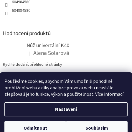
604984580
604984580
Hodnocení produktů
Nůž univerzální K40
Alena Solarová
|
Hodnocení produktu je 5 z 5 hvězdiček.
Rychlé dodání, přehledné stránky
Používáme cookies, abychom Vám umožnili pohodlné
ZDE NÁM MŮŽETE VLOŽIT HODNOCENÍ
prohlížení webu a díky analýze provozu webu neustále
zlepšovali jeho funkce, výkon a použitelnost.
Více informací
Nastavení
Vytvořil Shoptet
Odmítnout
Souhlasím
Copyright 2026
zahradymorava.cz
. Všechna práva vyhrazena.