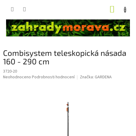
Přejít
NÁKUP
na
obsah
KOŠÍK
Combisystem teleskopická násada
160 - 290 cm
3720-20
Průměrné
Neohodnoceno
Podrobnosti hodnocení
Značka:
GARDENA
hodnocení
produktu
je
0,0
z
5
hvězdiček.