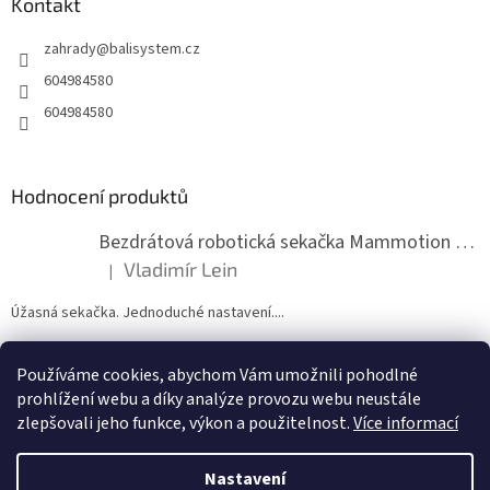
a
Kontakt
t
zahrady
@
balisystem.cz
í
604984580
604984580
Hodnocení produktů
Bezdrátová robotická sekačka Mammotion LUBA mini 2 1500
Vladimír Lein
|
Hodnocení produktu je 5 z 5 hvězdiček.
Úžasná sekačka. Jednoduché nastavení....
Používáme cookies, abychom Vám umožnili pohodlné
ZDE NÁM MŮŽETE VLOŽIT HODNOCENÍ
prohlížení webu a díky analýze provozu webu neustále
zlepšovali jeho funkce, výkon a použitelnost.
Více informací
Nastavení
Vytvořil Shoptet