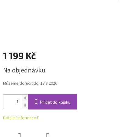
1 199 Kč
Měrná
Na objednávku
cena:
Můžeme doručit do:
17.8.2026
Přidat do košíku
Detailní informace