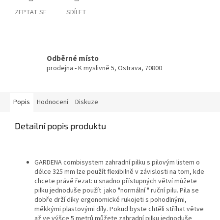
ZEPTAT SE
SDÍLET
Odběrné místo
prodejna - K myslivně 5, Ostrava, 70800
Popis
Hodnocení
Diskuze
Detailní popis produktu
GARDENA combisystem zahradní pilku s pilovým listem o
délce 325 mm lze použít flexibilně v závislosti na tom, kde
chcete právě řezat: u snadno přístupných větví můžete
pilku jednoduše použít jako "normální " ruční pilu. Pila se
dobře drží díky ergonomické rukojeti s pohodlnými,
měkkými plastovými díly. Pokud byste chtěli stříhat větve
až ve výšce 5 metrů můžete zahradní pilku jednoduše