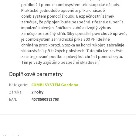
prodloužit pomocí combisystem teleskopické násady.
Praktické: jednoduše upevněte pilku k násadě
combisystem pomocí šroubu. Bezpečnostní zámek
zaručuje, že připojení bude bezpečné. Přesné ozubení s
impulzně kalenými špičkami zubů a dvojitý výbrus
zaručuje bezpečný střih. Díky speciální povrchové úpravě,
je combisystem zahradnická pilka 300 PP ideálně
chráněna proti korozi. Stopka na konci rukojeti zabraňuje
sklouzávání i při tažných pohybech. Tuto pilu lze zavěsit
za integrované poutko a pilový list chránit pomocí krytu.
Tím je vždy zajištěno bezpečné skladování.
Doplňkové parametry
Kategorie
:
COMBI SYSTÉM Gardena
Záruka
:
2 roky
EAN
:
4078500873703
Z
á
p