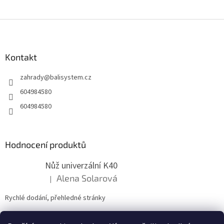
Z
á
p
a
Kontakt
t
zahrady
@
balisystem.cz
í
604984580
604984580
Hodnocení produktů
Nůž univerzální K40
Alena Solarová
|
Hodnocení produktu je 5 z 5 hvězdiček.
Rychlé dodání, přehledné stránky