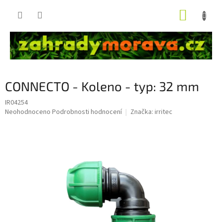
Přejít
NÁKUP
na
obsah
KOŠÍK
CONNECTO - Koleno - typ: 32 mm
IR04254
Průměrné
Neohodnoceno
Podrobnosti hodnocení
Značka:
irritec
hodnocení
produktu
je
0,0
z
5
hvězdiček.