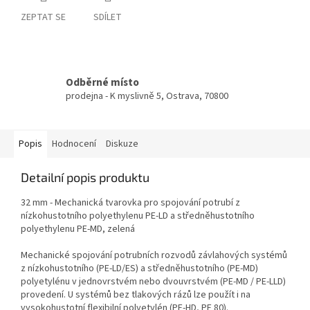
ZEPTAT SE
SDÍLET
Odběrné místo
prodejna - K myslivně 5, Ostrava, 70800
Popis
Hodnocení
Diskuze
Detailní popis produktu
32 mm - Mechanická tvarovka pro spojování potrubí z
nízkohustotního polyethylenu PE-LD a středněhustotního
polyethylenu PE-MD, zelená
Mechanické spojování potrubních rozvodů závlahových systémů
z nízkohustotního (PE-LD/ES) a středněhustotního (PE-MD)
polyetylénu v jednovrstvém nebo dvouvrstvém (PE-MD / PE-LLD)
provedení. U systémů bez tlakových rázů lze použít i na
vysokohustotní flexibilní polyetylén (PE-HD, PE 80).