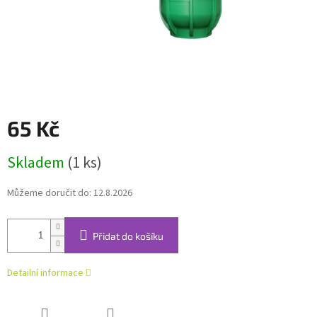
65 Kč
Měrná
Skladem
(1 ks)
cena:
Můžeme doručit do:
12.8.2026
Přidat do košíku
Detailní informace