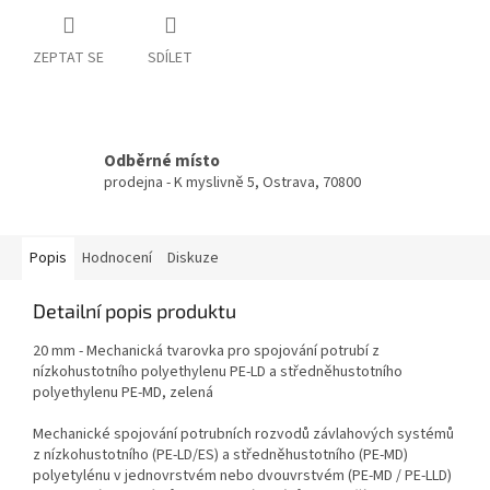
ZEPTAT SE
SDÍLET
Odběrné místo
prodejna - K myslivně 5, Ostrava, 70800
Popis
Hodnocení
Diskuze
Detailní popis produktu
20 mm - Mechanická tvarovka pro spojování potrubí z
nízkohustotního polyethylenu PE-LD a středněhustotního
polyethylenu PE-MD, zelená
Mechanické spojování potrubních rozvodů závlahových systémů
z nízkohustotního (PE-LD/ES) a středněhustotního (PE-MD)
polyetylénu v jednovrstvém nebo dvouvrstvém (PE-MD / PE-LLD)