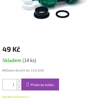
49 Kč
Měrná
Skladem
(14 ks)
cena:
Můžeme doručit do:
13.8.2026
Přidat do košíku
Detailní informace