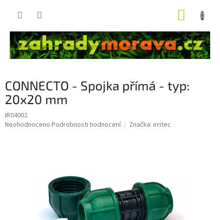
Přejít
NÁKUP
na
obsah
KOŠÍK
CONNECTO - Spojka přímá - typ:
20x20 mm
IR04002
Průměrné
Neohodnoceno
Podrobnosti hodnocení
Značka:
irritec
hodnocení
produktu
je
0,0
z
5
hvězdiček.