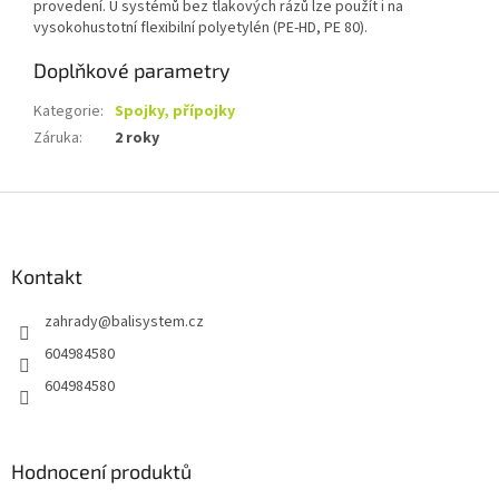
provedení. U systémů bez tlakových rázů lze použít i na
vysokohustotní flexibilní polyetylén (PE-HD, PE 80).
Doplňkové parametry
Kategorie
:
Spojky, přípojky
Záruka
:
2 roky
Z
á
p
a
Kontakt
t
zahrady
@
balisystem.cz
í
604984580
604984580
Hodnocení produktů