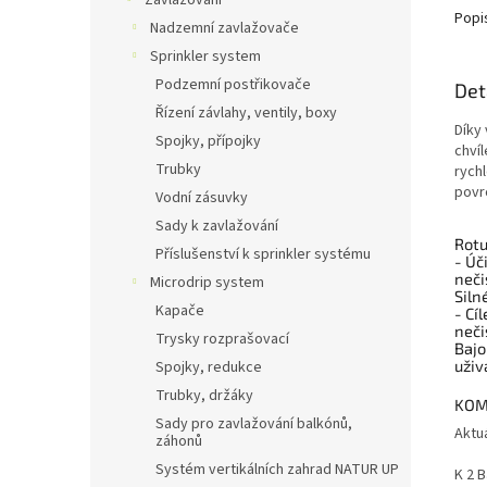
Zavlažování
Popi
Nadzemní zavlažovače
Sprinkler system
Podzemní postřikovače
Det
Řízení závlahy, ventily, boxy
Díky 
Spojky, přípojky
chví
Trubky
rych
povr
Vodní zásuvky
Sady k zavlažování
Rotu
Příslušenství k sprinkler systému
- Úč
neči
Microdrip system
Siln
Kapače
- Cí
neči
Trysky rozprašovací
Bajo
uživ
Spojky, redukce
Trubky, držáky
KOM
Sady pro zavlažování balkónů,
Aktuá
záhonů
Systém vertikálních zahrad NATUR UP
K 2 B