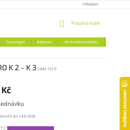
Přihlášení
NÁKUPNÍ
Prázdný košík
KOŠÍK
Campingaz
Balipneu
Obchodní podmínky
Kontakty
 K 2 - K 3
2.642-727.0
 Kč
jednávku
oručit do:
14.8.2026