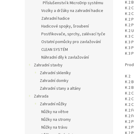
K 2 B
Příslušenství k MicroDrip systému
K 2 
Vozíky a držáky na zahradní hadice
K 2 
Zahradní hadice
K 2 
K 2 
Hadicové spojky, šroubení
K 2 U
Postřikovače, sprchy, zalévací tyče
K 3 
Ostatní pomůcky pro zavlažování
K 3 
K 3 
CLEAN SYSTÉM
K 3 
Náhradní díly k zavlažování
Produ
Zahradní stavby
Zahradní skleníky
K 2
Zahradní domky
K 2 B
K 2 
Zahradní stany a altány
K 2 
Zahrada
K 2 
Zahradní nůžky
K 2 
K 2 F
Nůžky na větve
K 2 F
Nůžky na stromy
K 2 P
K 2 
Nůžky na trávu
K 2 