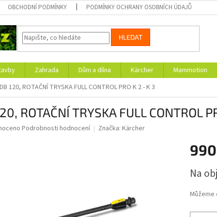
OBCHODNÍ PODMÍNKY
PODMÍNKY OCHRANY OSOBNÍCH ÚDAJŮ
HLEDAT
tavby
Zahrada
Dům a dílna
Kärcher
Mammotion
DB 120, ROTAČNÍ TRYSKA FULL CONTROL PRO K 2 - K 3
120, ROTAČNÍ TRYSKA FULL CONTROL PRO
né
noceno
Podrobnosti hodnocení
Značka:
Kärcher
ní
990
u
Měrná
Na ob
cena:
ek.
Můžeme d