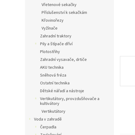
n
Vřetenové sekačky
e
Příslušenství k sekačkám
l
Křovinořezy
Vyžínače
Zahradní traktory
Pily a štípače dříví
Plotostřihy
Zahradní vysavače, drtiče
AKU technika
Sněhová fréza
Ostatní technika
Dětské nářadí a nástroje
Vertikutátory, provzdušňovače a
kultivátory
Vertikutátory
Voda v zahradě
Čerpadla