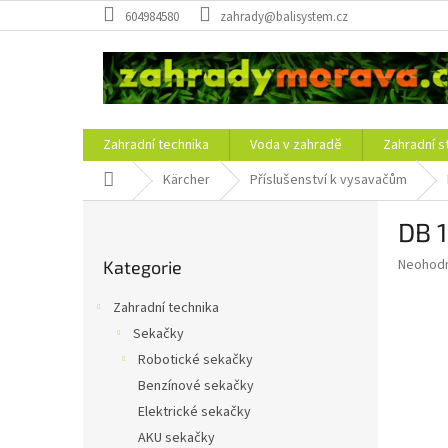
Přejít
604984580
zahrady@balisystem.cz
na
obsah
Zahradní technika
Voda v zahradě
Zahradní s
Domů
Kärcher
Příslušenství k vysavačům
P
DB 
o
Přeskočit
s
Průměr
Neohod
Kategorie
kategorie
t
hodnoce
r
produkt
Zahradní technika
a
je
Sekačky
0,0
n
z
Robotické sekačky
n
5
í
Benzínové sekačky
hvězdič
p
Elektrické sekačky
a
AKU sekačky