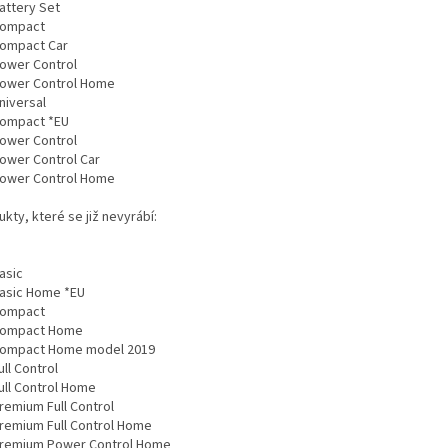
attery Set
Compact
Compact Car
Power Control
Power Control Home
niversal
Compact *EU
Power Control
Power Control Car
Power Control Home
kty, které se již nevyrábí:
asic
Basic Home *EU
Compact
Compact Home
Compact Home model 2019
ull Control
ull Control Home
remium Full Control
Premium Full Control Home
Premium Power Control Home