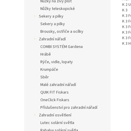
Nůžky na živý plot
K 2 
Nůžky teleskopické
K 3
K 3 F
Sekery a pilky
K 3 F
Sekery a pilky
K 3 F
Brousky, ostřiče a ocílky
K 3 
K 3 
Zahradní nářadí
K 3 
COMBI SYSTÉM Gardena
Hrábě
Rýče, vidle, lopaty
Krumpáče
Sběr
Malé zahradní nářadí
QUIK FIT Fiskars
OneClick Fiskars
Příslušenství pro zahradní nářadí
Zahradní osvětlení
Lutec solární světla
Rabalux solární světla