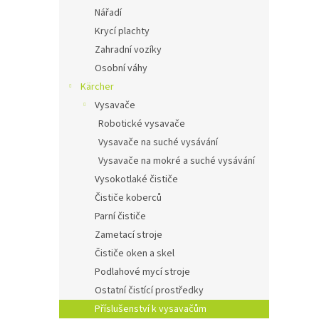
Nářadí
Krycí plachty
Zahradní vozíky
Osobní váhy
Kärcher
Vysavače
Robotické vysavače
Vysavače na suché vysávání
Vysavače na mokré a suché vysávání
Vysokotlaké čističe
Čističe koberců
Parní čističe
Zametací stroje
Čističe oken a skel
Podlahové mycí stroje
Ostatní čistící prostředky
Příslušenství k vysavačům