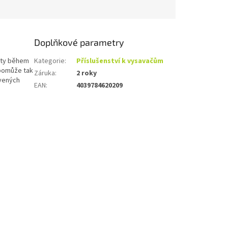
Doplňkové parametry
toty během
Kategorie
:
Příslušenství k vysavačům
 pomůže tak
Záruka
:
2 roky
avených
EAN
:
4039784620209