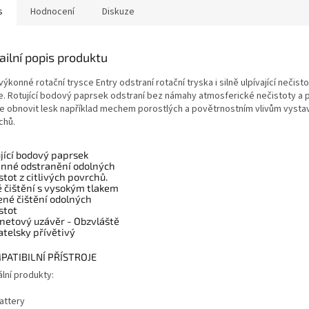
s
Hodnocení
Diskuze
ailní popis produktu
výkonné rotační trysce Entry odstraní rotační tryska i silně ulpívající nečis
le. Rotující bodový paprsek odstraní bez námahy atmosferické nečistoty a
le obnovit lesk například mechem porostlých a povětrnostním vlivům vyst
chů.
jící bodový paprsek
inné odstranění odolných
stot z citlivých povrchů.
é čištění s vysokým tlakem
lené čištění odolných
stot
netový uzávěr - Obzvláště
atelsky přívětivý
PATIBILNÍ PŘÍSTROJE
lní produkty:
attery