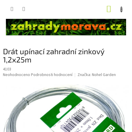
Přejít
NÁKUP
na
obsah
KOŠÍK
Drát upínací zahradní zinkový
1,2x25m
4103
Průměrné
Neohodnoceno
Podrobnosti hodnocení
Značka:
Nohel Garden
hodnocení
produktu
je
0,0
z
5
hvězdiček.