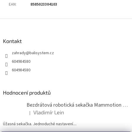
EAN
:
8585023304103
Z
á
p
a
Kontakt
t
zahrady
@
balisystem.cz
í
604984580
604984580
Hodnocení produktů
Bezdrátová robotická sekačka Mammotion LUBA mini 2 1500
Vladimír Lein
|
Hodnocení produktu je 5 z 5 hvězdiček.
Úžasná sekačka. Jednoduché nastavení....