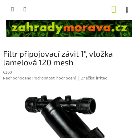
Přejít
NÁKUP
na
obsah
KOŠÍK
Filtr připojovací závit 1", vložka
lamelová 120 mesh
6160
Průměrné
Neohodnoceno
Podrobnosti hodnocení
Značka:
irritec
hodnocení
produktu
je
0,0
z
5
hvězdiček.