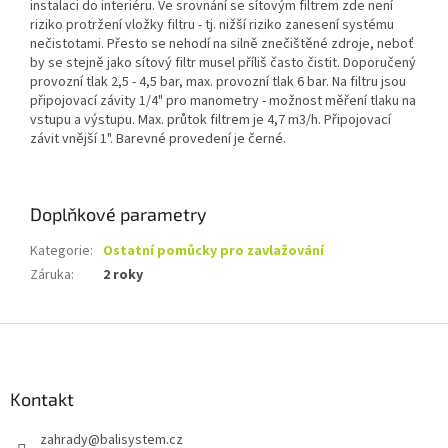
instalaci do interiéru. Ve srovnání se sítovým filtrem zde není
riziko protržení vložky filtru - tj. nižší riziko zanesení systému
nečistotami. Přesto se nehodí na silně znečištěné zdroje, neboť
by se stejně jako sítový filtr musel příliš často čistit. Doporučený
provozní tlak 2,5 - 4,5 bar, max. provozní tlak 6 bar. Na filtru jsou
připojovací závity 1/4" pro manometry - možnost měření tlaku na
vstupu a výstupu. Max. průtok filtrem je 4,7 m3/h. Připojovací
závit vnější 1". Barevné provedení je černé.
Doplňkové parametry
Kategorie
:
Ostatní pomůcky pro zavlažování
Záruka
:
2 roky
Z
á
p
a
Kontakt
t
zahrady
@
balisystem.cz
í