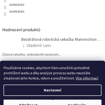
604984580
604984580
Hodnocení produktů
Bezdrátová robotická sekačka Mammotion LUBA mini 2 1500
Vladimír Lein
|
Hodnocení produktu je 5 z 5 hvězdiček.
Úžasná sekačka. Jednoduché nastavení....
Používáme cookies, abychom Vám umožnili pohodlné
ZDE NÁM MŮŽETE VLOŽIT HODNOCENÍ
prohlížení webu a díky analýze provozu webu neustále
zlepšovali jeho funkce, výkon a použitelnost.
Více informací
Nastavení
Vytvořil Shoptet