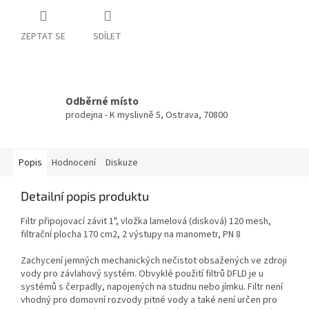
ZEPTAT SE
SDÍLET
Odběrné místo
prodejna - K myslivně 5, Ostrava, 70800
Popis
Hodnocení
Diskuze
Detailní popis produktu
Filtr připojovací závit 1", vložka lamelová (disková) 120 mesh,
filtrační plocha 170 cm2, 2 výstupy na manometr, PN 8
Zachycení jemných mechanických nečistot obsažených ve zdroji
vody pro závlahový systém. Obvyklé použití filtrů DFLD je u
systémů s čerpadly, napojených na studnu nebo jímku. Filtr není
vhodný pro domovní rozvody pitné vody a také není určen pro