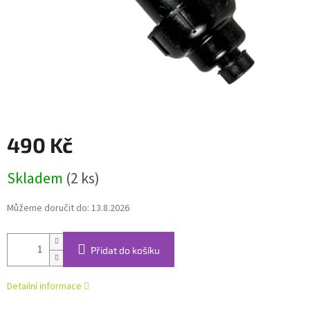
490 Kč
Měrná
Skladem
(2 ks)
cena:
Můžeme doručit do:
13.8.2026
Přidat do košíku
Detailní informace