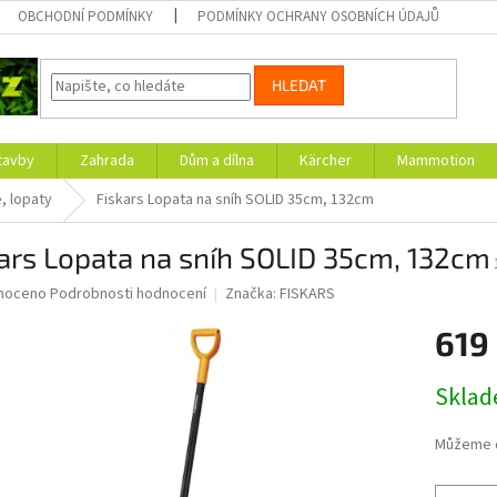
OBCHODNÍ PODMÍNKY
PODMÍNKY OCHRANY OSOBNÍCH ÚDAJŮ
HLEDAT
tavby
Zahrada
Dům a dílna
Kärcher
Mammotion
e, lopaty
Fiskars Lopata na sníh SOLID 35cm, 132cm
ars Lopata na sníh SOLID 35cm, 132cm
né
noceno
Podrobnosti hodnocení
Značka:
FISKARS
ní
619
u
Měrná
Skla
cena:
ek.
Můžeme d