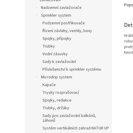
Zavlažování
Popi
Nadzemní zavlažovače
Sprinkler system
Podzemní postřikovače
Det
Řízení závlahy, ventily, boxy
Hrabl
Spojky, přípojky
robus
Trubky
pruhy
hmot
Vodní zásuvky
Sady k zavlažování
Příslušenství k sprinkler systému
Microdrip system
Kapače
Trysky rozprašovací
Spojky, redukce
Trubky, držáky
Sady pro zavlažování balkónů,
záhonů
Systém vertikálních zahrad NATUR UP