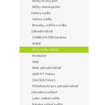
Nůžky na živý plot
Nůžky teleskopické
Sekery a pilky
Sekery a pilky
Brousky, ostřiče a ocílky
Zahradní nářadí
COMBI SYSTÉM Gardena
Hrábě
Rýče, vidle, lopaty
Krumpáče
Sběr
Malé zahradní nářadí
QUIK FIT Fiskars
OneClick Fiskars
Příslušenství pro zahradní nářadí
Zahradní osvětlení
Lutec solární světla
Rabalux solární světla