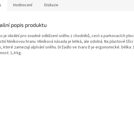
s
Hodnocení
Diskuze
ailní popis produktu
o je ideální pro snadné odklízení sněhu z chodníků, cest a parkovacích plo
tní hliníkovou hranu. Hliníková násada je lehká, ale odolná. Na plastové lžíci
, které zamezují ulpívání sněhu. Držadlo ve tvaru D je ergonomické. Délka:
nost: 1,4 kg.