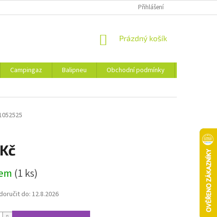
Přihlášení
NÁKUPNÍ
Prázdný košík
KOŠÍK
Campingaz
Balipneu
Obchodní podmínky
Kontakty
1052525
 Kč
dem
(1 ks)
oručit do:
12.8.2026