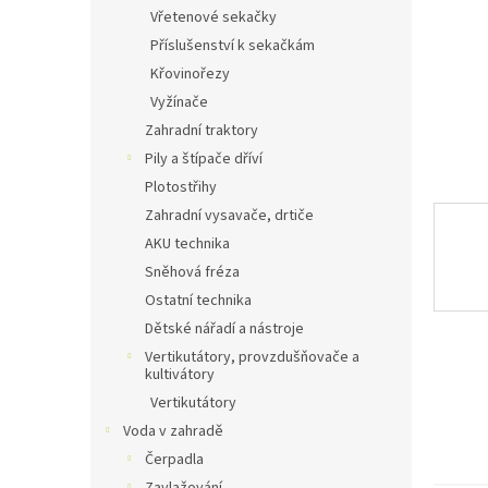
n
Vřetenové sekačky
e
Příslušenství k sekačkám
l
Křovinořezy
Vyžínače
Zahradní traktory
Pily a štípače dříví
Plotostřihy
Zahradní vysavače, drtiče
AKU technika
Sněhová fréza
Ostatní technika
Dětské nářadí a nástroje
Vertikutátory, provzdušňovače a
kultivátory
Vertikutátory
Voda v zahradě
Čerpadla