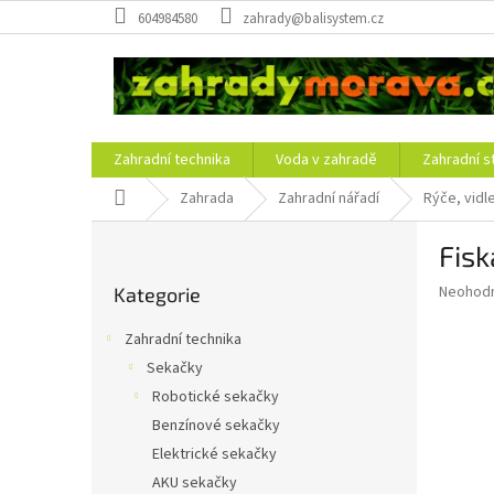
Přejít
604984580
zahrady@balisystem.cz
na
obsah
Zahradní technika
Voda v zahradě
Zahradní s
Domů
Zahrada
Zahradní nářadí
Rýče, vidl
P
Fisk
o
Přeskočit
s
Průměr
Neohod
Kategorie
kategorie
t
hodnoce
r
produkt
Zahradní technika
a
je
Sekačky
0,0
n
z
Robotické sekačky
n
5
í
Benzínové sekačky
hvězdič
p
Elektrické sekačky
a
AKU sekačky