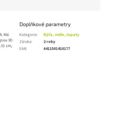
Doplňkové parametry
ch. Má
Kategorie
:
Rýče, vidle, lopaty
 jsou 3D
Záruka
:
2 roky
 131 cm,
EAN
:
6411501410177