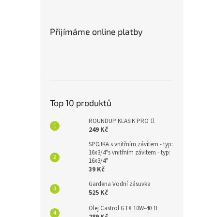
Přijímáme online platby
Top 10 produktů
ROUNDUP KLASIK PRO 1l
249 Kč
SPOJKA s vnitřním závitem - typ:
16x3/4"s vnitřním závitem - typ:
16x3/4"
39 Kč
Gardena Vodní zásuvka
525 Kč
Olej Castrol GTX 10W-40 1L