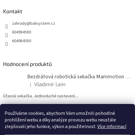
p
a
Kontakt
t
zahrady
@
balisystem.cz
í
604984580
604984580
Hodnocení produktů
Bezdrátová robotická sekačka Mammotion LUBA mini 2 1500
Vladimír Lein
|
Hodnocení produktu je 5 z 5 hvězdiček.
Úžasná sekačka. Jednoduché nastavení....
Používáme cookies, abychom Vám umožnili pohodlné
ZDE NÁM MŮŽETE VLOŽIT HODNOCENÍ
prohlížení webu a díky analýze provozu webu neustále
zlepšovali jeho funkce, výkon a použitelnost.
Více informací