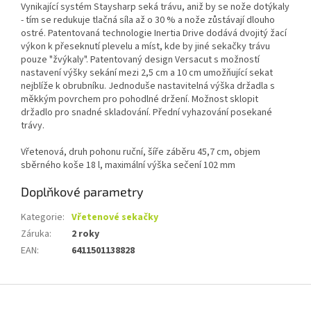
Vynikající systém Staysharp seká trávu, aniž by se nože dotýkaly
- tím se redukuje tlačná síla až o 30 % a nože zůstávají dlouho
ostré. Patentovaná technologie Inertia Drive dodává dvojitý žací
výkon k přeseknutí plevelu a míst, kde by jiné sekačky trávu
pouze "žvýkaly". Patentovaný design Versacut s možností
nastavení výšky sekání mezi 2,5 cm a 10 cm umožňující sekat
nejblíže k obrubníku. Jednoduše nastavitelná výška držadla s
měkkým povrchem pro pohodlné držení. Možnost sklopit
držadlo pro snadné skladování. Přední vyhazování posekané
trávy.
Vřetenová, druh pohonu ruční, šíře záběru 45,7 cm, objem
sběrného koše 18 l, maximální výška sečení 102 mm
Doplňkové parametry
Kategorie
:
Vřetenové sekačky
Záruka
:
2 roky
EAN
:
6411501138828
Z
á