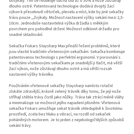
dotýkaly. Tím se redukuje tlačná síla až o 30% a nože zůstávají
dlouho ostré. Patentovaná technologie dodává dvojitý žací
výkon k přeseknutí větviček, plevelu a míst, kde by jiné sekačky
trávu pouze ,,žvýkaly. Možnost nastavení výšky sekání mezi 2,5-
10cm. Jednoduše nastavitelná výška držadla s měkkým
povrchem pro pohodlné držení. Možnost odklonit držadlo pro
snadné skladování.
Sekačka Fiskars Staysharp Max přináší řešení problémů, které
jsou vlastní tradičním vřetenovým sekačkám. Sekačka kombinuje
patentovanou technologii s perfektní ergonomií. V porovnání s
tradičními vřetenovými sekačkami je snadnější ji tlačit, má větší
žací výkon, nože zůstávají dlouho ostré a má větší rozsah
nastavení výšky trávníku.
Používáním vřetenové sekačky Staysharp namísto rotační
získáte zdravější, krásně zelený trávník díky tomu, že její nože
stříhají stébla trávy čistě jako nůžky. Tráva tak ztrácí méně vláhy
a minimalizuje se možnost jejího napadení plísněmi. Vřetenová
sekačka Fiskars umožňuje sekat trávník ohleduplně k životnímu
prostředí, zcela bez hluku a vibrací, na rozdíl od sekaček
poháněných motorem. Je to jeden z nejekologičtějších způsobů
sekání trávy.