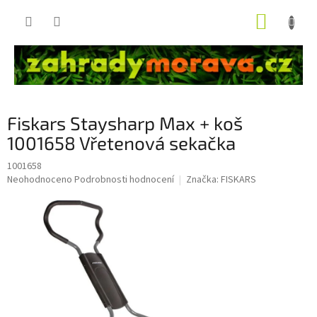
Přejít
NÁKUP
na
obsah
KOŠÍK
Fiskars Staysharp Max + koš
1001658 Vřetenová sekačka
1001658
Průměrné
Neohodnoceno
Podrobnosti hodnocení
Značka:
FISKARS
hodnocení
produktu
je
0,0
z
5
hvězdiček.