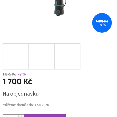
1 875 Kč
–9 %
1 875 Kč
–9 %
1 700 Kč
Měrná
Na objednávku
cena:
Můžeme doručit do:
17.8.2026