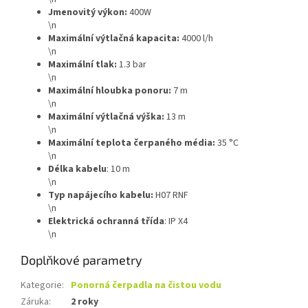
Jmenovitý výkon:
400W
\n
Maximální výtlačná kapacita:
4000 l/h
\n
Maximální tlak:
1.3 bar
\n
Maximální hloubka ponoru:
7 m
\n
Maximální výtlačná výška:
13 m
\n
Maximální teplota čerpaného média:
35 °C
\n
Délka kabelu
: 10 m
\n
Typ napájecího kabelu
:
H07 RNF
\n
Elektrická ochranná třída
:
IP X4
\n
Doplňkové parametry
Kategorie
:
Ponorná čerpadla na čistou vodu
Záruka
:
2 roky