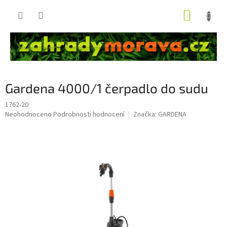
Přejít
NÁKUP
na
obsah
KOŠÍK
Gardena 4000/1 čerpadlo do sudu
1762-20
Průměrné
Neohodnoceno
Podrobnosti hodnocení
Značka:
GARDENA
hodnocení
produktu
je
0,0
z
5
hvězdiček.