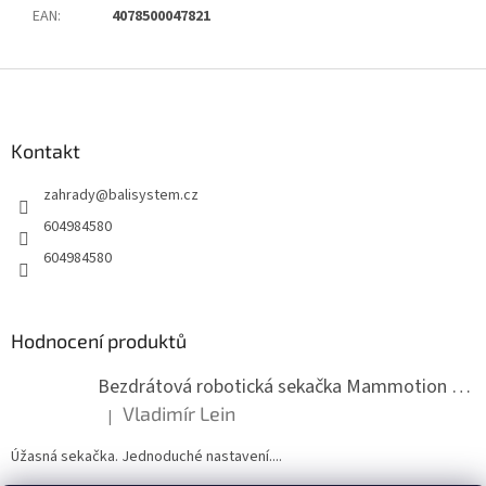
EAN
:
4078500047821
Z
á
p
a
Kontakt
t
zahrady
@
balisystem.cz
í
604984580
604984580
Hodnocení produktů
Bezdrátová robotická sekačka Mammotion LUBA mini 2 1500
Vladimír Lein
|
Hodnocení produktu je 5 z 5 hvězdiček.
Úžasná sekačka. Jednoduché nastavení....