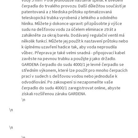
vody 5 mm? Poté jednoduše nastavte spínač k uvedení
čerpadla do trvalého provozu. Další důležitou součástí je
patentovaná a z hlediska průtoku optimalizovaná
teleskopická trubka vyrobená z lehkého a odolného
hliníku. Můžete ji dokonce upravit: přizpůsobte ji výšce
sudu na dešťovou vodu za účelem eliminace ztrát a
zahákněte za okraj barelu. Dodávaný regulační ventil má
několik funkcí. Můžete jej použít k nastavení průtoku nebo
k úplnému uzavření hadice tak, aby voda neproudila
vůbec. Přeprava je také velmi snadná - připojovací kabel
zavěste na pevnou trubku a použijte ji jako držadlo.
GARDENA čerpadlo do sudu 4000/1 je levné čerpadlo se
středním výkonem, které lze použít pro mnoho čerpacích
prací v sudech s dešťovou vodou nebo jednoduše k
odvodňování. Po zakoupení si nezapomeňte vaše
čerpadlo do sudu 4000/1 zaregistrovat online, abyste
získali rozšířenou záruku GARDENA.
\n
\n
\n
\n