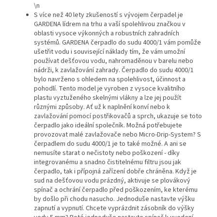
\n
S více než 40 lety zkušeností s vývojem čerpadel je
GARDENA lídrem na trhu a vaší spolehlivou značkou v
oblasti vysoce výkonných a robustních zahradních
systémů. GARDENA čerpadlo do sudu 4000/1 vám pomůže
ušetřit vodu i související náklady tím, že vám umožní
používat dešťovou vodu, nahromaděnou v barelu nebo
nádrži, k zavlažování zahrady.
Čerpadlo do sudu 4000/1
bylo navrženo s ohledem na spolehlivost, účinnost a
pohodlí. Tento model je vyroben z vysoce kvalitního
plastu vyztuženého skelnými vlákny a lze jej použít
různými způsoby. Ať už k naplnění konví nebo k
zavlažování pomocí postřikovačů a sprch, ukazuje se toto
čerpadlo jako ideální společník. Možná potřebujete
provozovat malé zavlažovače nebo Micro-Drip-System? S
čerpadlem do sudu 4000/1 je to také možné. A ani se
nemusíte starat o nečistoty nebo poškození - díky
integrovanému a snadno čistitelnému filtru jsou jak
čerpadlo, tak i přípojná zařízení dobře chráněna. Když je
sud na dešťovou vodu prázdný, aktivuje se plovákový
spínač a ochrání čerpadlo před poškozením, ke kterému
by došlo při chodu nasucho. Jednoduše nastavte výšku
zapnutí a vypnutí. Chcete vyprázdnit zásobník do výšky