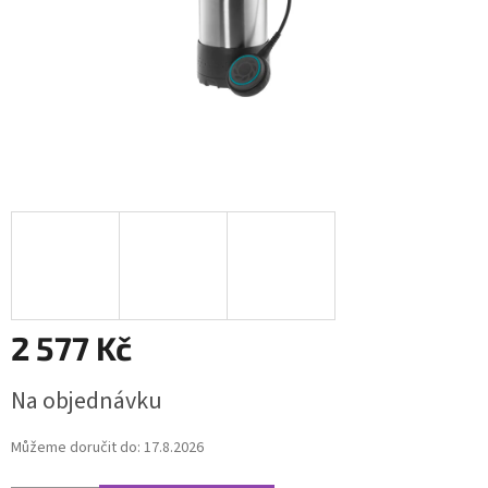
2 577 Kč
Měrná
Na objednávku
cena:
Můžeme doručit do:
17.8.2026