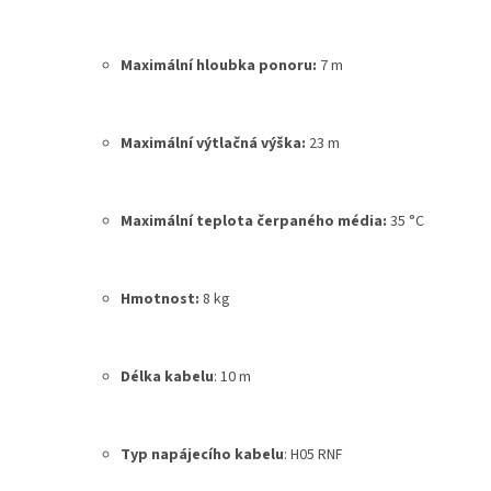
Maximální hloubka ponoru
:
7 m
Maximální výtlačná výška
:
23 m
Maximální teplota čerpaného média
:
35 °C
Hmotnost
:
8 kg
Délka kabelu
:
10 m
Typ napájecího kabelu
:
H05 RNF