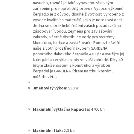
nasucho, rovněž je také vybaveno zásuvným
zařízením pro nepřetržitý provoz. Vysoce výkonné
čerpadlo je z důvodu dlouhé životnosti vyrobeno z
vysoce kvalitních materiálů, jako je nerezová ocel.
Jedná se o praktické řešení vašich požadavků na
zásobování vodou, zejména pro zavlažování
zahrady, včetně distribuce vody pro systémy
Micro-drip, hadice a zavlažovače. Pomozte šetřit
naše životní prostředí nákupem GARDENA
ponorného tlakového čerpadla 4700/2 a využijte jej
k čerpání a recyklaci vody ve vaší zahradě. Díky 40-
letým zkušenostem s konstrukcí a výrobou
čerpadel je GARDENA lídrem na trhu, kterému
můžete věřit.
Jmenovitý výkon
:
550 W
Maximální výtlačná kapacita
:
4700 l/h
Maximální tlak
:
2,3 bar