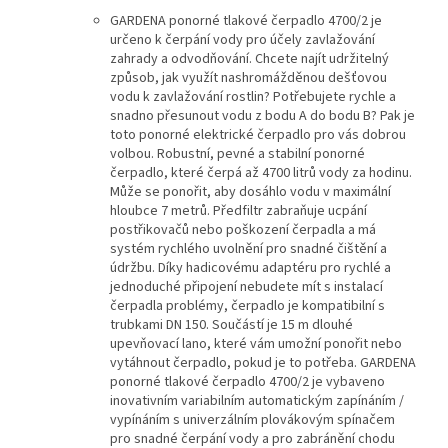
GARDENA ponorné tlakové čerpadlo 4700/2 je
určeno k čerpání vody pro účely zavlažování
zahrady a odvodňování. Chcete najít udržitelný
způsob, jak využít nashromážděnou dešťovou
vodu k zavlažování rostlin? Potřebujete rychle a
snadno přesunout vodu z bodu A do bodu B? Pak je
toto ponorné elektrické čerpadlo pro vás dobrou
volbou. Robustní, pevné a stabilní ponorné
čerpadlo, které čerpá až 4700 litrů vody za hodinu.
Může se ponořit, aby dosáhlo vodu v maximální
hloubce 7 metrů. Předfiltr zabraňuje ucpání
postřikovačů nebo poškození čerpadla a má
systém rychlého uvolnění pro snadné čištění a
údržbu. Díky hadicovému adaptéru pro rychlé a
jednoduché připojení nebudete mít s instalací
čerpadla problémy, čerpadlo je kompatibilní s
trubkami DN 150. Součástí je 15 m dlouhé
upevňovací lano, které vám umožní ponořit nebo
vytáhnout čerpadlo, pokud je to potřeba. GARDENA
ponorné tlakové čerpadlo 4700/2 je vybaveno
inovativním variabilním automatickým zapínáním /
vypínáním s univerzálním plovákovým spínačem
pro snadné čerpání vody a pro zabránění chodu