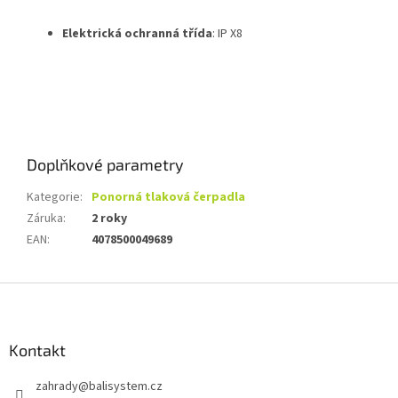
Elektrická ochranná třída
:
IP X8
Doplňkové parametry
Kategorie
:
Ponorná tlaková čerpadla
Záruka
:
2 roky
EAN
:
4078500049689
Z
á
p
a
Kontakt
t
zahrady
@
balisystem.cz
í