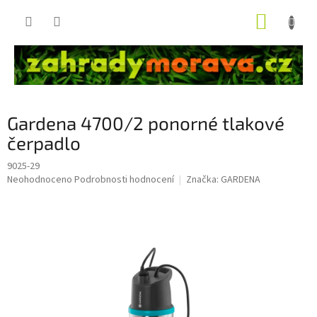
Přejít
NÁKUP
na
obsah
KOŠÍK
Gardena 4700/2 ponorné tlakové
čerpadlo
9025-29
Průměrné
Neohodnoceno
Podrobnosti hodnocení
Značka:
GARDENA
hodnocení
produktu
je
0,0
z
5
hvězdiček.