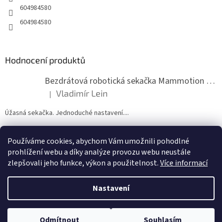
604984580
604984580
Hodnocení produktů
Bezdrátová robotická sekačka Mammotion LUBA mini 2 1500
Vladimír Lein
|
Hodnocení produktu je 5 z 5 hvězdiček.
Úžasná sekačka. Jednoduché nastavení....
Používáme cookies, abychom Vám umožnili pohodlné
ZDE NÁM MŮŽETE VLOŽIT HODNOCENÍ
prohlížení webu a díky analýze provozu webu neustále
zlepšovali jeho funkce, výkon a použitelnost.
Více informací
Nastavení
Vytvořil Shoptet
Odmítnout
Souhlasím
Copyright 2026
zahradymorava.cz
. Všechna práva vyhrazena.