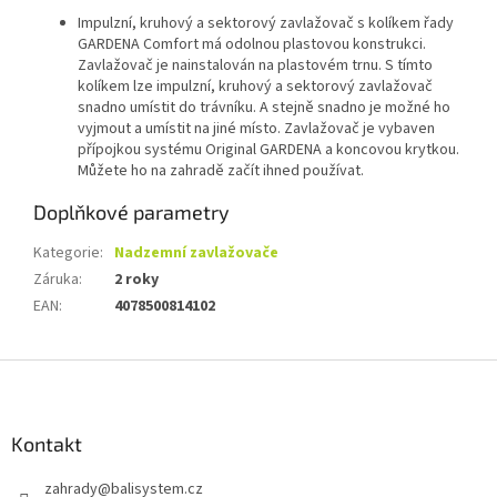
Impulzní, kruhový a sektorový zavlažovač s kolíkem řady
GARDENA Comfort má odolnou plastovou konstrukci.
Zavlažovač je nainstalován na plastovém trnu. S tímto
kolíkem lze impulzní, kruhový a sektorový zavlažovač
snadno umístit do trávníku. A stejně snadno je možné ho
vyjmout a umístit na jiné místo. Zavlažovač je vybaven
přípojkou systému Original GARDENA a koncovou krytkou.
Můžete ho na zahradě začít ihned používat.
Doplňkové parametry
Kategorie
:
Nadzemní zavlažovače
Záruka
:
2 roky
EAN
:
4078500814102
Z
á
p
a
Kontakt
t
zahrady
@
balisystem.cz
í