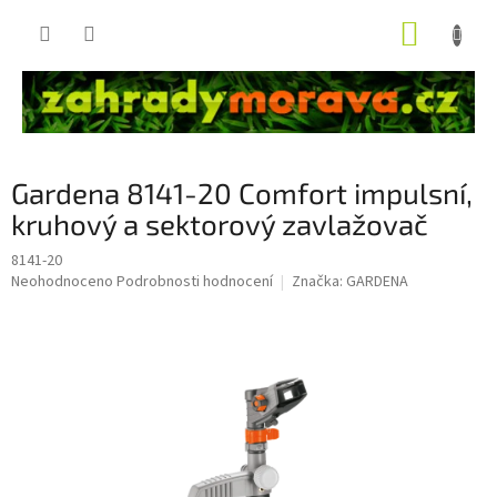
Přejít
NÁKUP
na
obsah
KOŠÍK
Gardena 8141-20 Comfort impulsní,
kruhový a sektorový zavlažovač
8141-20
Průměrné
Neohodnoceno
Podrobnosti hodnocení
Značka:
GARDENA
hodnocení
produktu
je
0,0
z
5
hvězdiček.