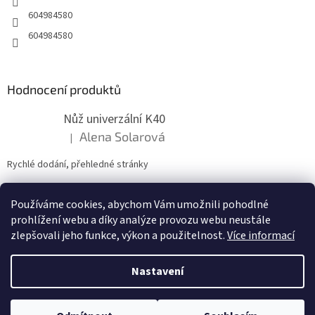
604984580
604984580
Hodnocení produktů
Nůž univerzální K40
Alena Solarová
|
Hodnocení produktu je 5 z 5 hvězdiček.
Rychlé dodání, přehledné stránky
Používáme cookies, abychom Vám umožnili pohodlné
ZDE NÁM MŮŽETE VLOŽIT HODNOCENÍ
prohlížení webu a díky analýze provozu webu neustále
zlepšovali jeho funkce, výkon a použitelnost.
Více informací
Nastavení
Vytvořil Shoptet