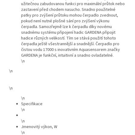
užitečnou zabudovanou funkci pro maximální průtok nebo
zastavení před chodem nasucho. Snadno použitelné
patky pro zvýšení průtoku mohou čerpadlo zvednout,
pokud není nutné plošné sání pro zvýšení výkonu
čerpadla. Samozřejmě lze k čerpadlu díky novému
snadnému systému připojení hadic GARDENA připojit
hadice různých velikostí. Tím se stává použití tohoto
čerpadla ještě všestrannější a snadnější. Čerpadlo pro
čistou vodu 17000 s inovativním Aquasensorem značky
GARDENA je funkční, intuitivní a snadno ovladatelné.
\n
\n
\n
\n
Specifikace
\n
\n
Jmenovitý výkon, W
\n