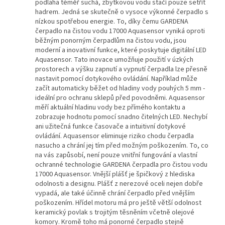
podlaha téměř suchá, zbytkovou vodu stačí pouze setřít
hadrem. Jedná se skutečně o vysoce výkonné čerpadlo s
nízkou spotřebou energie. To, díky čemu GARDENA
čerpadlo na čistou vodu 17000 Aquasensor vyniká oproti
běžným ponorným čerpadlům na čistou vodu, jsou
moderní a inovativní funkce, které poskytuje digitální LED
Aquasensor. Tato inovace umožňuje použití v úzkých
prostorech a výšku zapnutí a vypnutí čerpadla lze přesně
nastavit pomocí dotykového ovládání. Například může
začít automaticky běžet od hladiny vody pouhých 5 mm -
ideální pro ochranu sklepů před povodněmi. Aquasensor
měří aktuální hladinu vody bez přímého kontaktu a
zobrazuje hodnotu pomocí snadno čitelných LED. Nechybí
ani užitečná funkce časovače a intuitivní dotykové
ovládání. Aquasensor eliminuje riziko chodu čerpadla
nasucho a chrání jej tím před možným poškozením. To, co
na vás zapůsobí, není pouze vnitřní fungování a vlastní
ochranné technologie GARDENA čerpadla pro čistou vodu
17000 Aquasensor. Vnější plášť je špičkový z hlediska
odolnosti a designu. Plášť z nerezové oceli nejen dobře
vypadá, ale také účinně chrání čerpadlo před vnějším
poškozením. Hřídel motoru má pro ještě větší odolnost
keramický povlak s trojitým těsněním včetně olejové
komory. Kromě toho má ponorné čerpadlo stejně