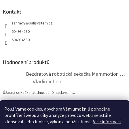
p
a
Kontakt
t
zahrady
@
balisystem.cz
í
604984580
604984580
Hodnocení produktů
Bezdrátová robotická sekačka Mammotion LUBA mini 2 1500
Vladimír Lein
|
Hodnocení produktu je 5 z 5 hvězdiček.
Úžasná sekačka. Jednoduché nastavení....
Používáme cookies, abychom Vám umožnili pohodlné
ZDE NÁM MŮŽETE VLOŽIT HODNOCENÍ
prohlížení webu a díky analýze provozu webu neustále
zlepšovali jeho funkce, výkon a použitelnost.
Více informací