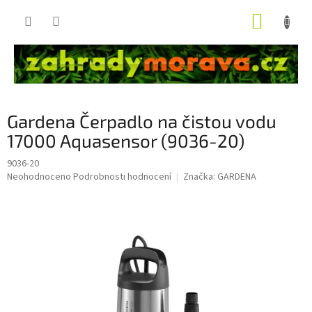
Přejít
NÁKUP
na
obsah
KOŠÍK
Gardena Čerpadlo na čistou vodu
17000 Aquasensor (9036-20)
9036-20
Průměrné
Neohodnoceno
Podrobnosti hodnocení
Značka:
GARDENA
hodnocení
produktu
je
0,0
z
5
hvězdiček.