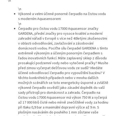
\n
\n
Výkonné a velmi účinné ponorné čerpadlo na čistou vodu
s moderním Aquasensorem
\n
Čerpadlo pro čistou vodu 17000 Aquasensor značky
GARDENA, přední značky pro vysoce kvalitní a moderní
zahradní nářadí v Evropě s více než 40letými zkušenostmi
v oblasti odvodňování, zavlažování a zásobování
domácnosti vodou. Pociťte sílu čerpadel GARDENA s tímto
extrémně výkonným a účinným ponorným čerpadlem s
řadou inovativních funkcí. Máte zaplavený sklep z důvodu
prosakující podzemní vody nebo vytečené pračky? Musíte
před zimou vyčerpat dešťovou vodu ze sudů? Hledáte
účinné odvodňovací čerpadlo pro vypouštění bazénu? V
těchto konkrétních případech nebo v mnoha dalších
možných scénářích se toto energeticky úsporné a zvláště
výkonné čerpadlo osvědčí jako zásadní doplněk do vaší
sady přístrojů pro domácnost a zahradu. Čerpadlo na
čistou vodu 17000 Aquasensor má výkon 750 W a vyčerpá
až 17 000 litrů čisté nebo mírně znečištěné vody za hodinu
při tlaku 0,9 bar a maximální dopravní výšce až 9 m. S
plošným nasáváním do pouhého 1 mm zůstane vaše