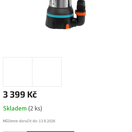
3 399 Kč
Měrná
Skladem
(2 ks)
cena:
Můžeme doručit do:
13.8.2026