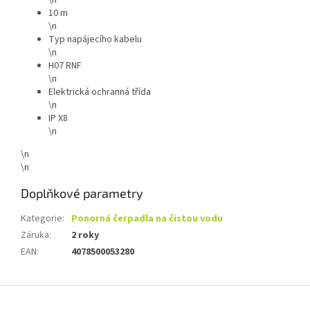
10 m
\n
Typ napájecího kabelu
\n
H07 RNF
\n
Elektrická ochranná třída
\n
IP X8
\n
\n
\n
Doplňkové parametry
Kategorie
:
Ponorná čerpadla na čistou vodu
Záruka
:
2 roky
EAN
:
4078500053280
Z
á