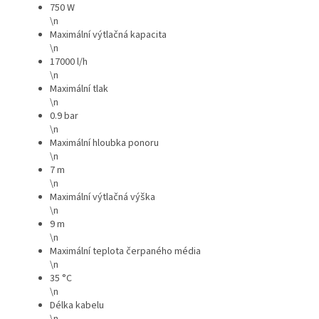
750 W
\n
Maximální výtlačná kapacita
\n
17000 l/h
\n
Maximální tlak
\n
0.9 bar
\n
Maximální hloubka ponoru
\n
7 m
\n
Maximální výtlačná výška
\n
9 m
\n
Maximální teplota čerpaného média
\n
35 °C
\n
Délka kabelu
\n