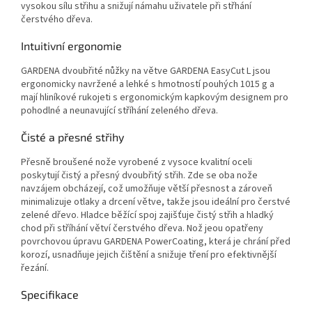
vysokou sílu střihu a snižují námahu uživatele při střhání
čerstvého dřeva.
Intuitivní ergonomie
GARDENA dvoubřité nůžky na větve GARDENA EasyCut L jsou
ergonomicky navržené a lehké s hmotností pouhých 1015 g a
mají hliníkové rukojeti s ergonomickým kapkovým designem pro
pohodlné a neunavující stříhání zeleného dřeva.
Čisté a přesné střihy
Přesně broušené nože vyrobené z vysoce kvalitní oceli
poskytují čistý a přesný dvoubřitý střih. Zde se oba nože
navzájem obcházejí, což umožňuje větší přesnost a zároveň
minimalizuje otlaky a drcení větve, takže jsou ideální pro čerstvé
zelené dřevo. Hladce běžící spoj zajišťuje čistý střih a hladký
chod při stříhání větví čerstvého dřeva. Nož jeou opatřeny
povrchovou úpravu GARDENA PowerCoating, která je chrání před
korozí, usnadňuje jejich čištění a snižuje tření pro efektivnější
řezání.
Specifikace