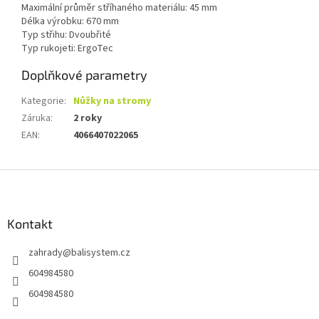
Maximální průměr stříhaného materiálu: 45 mm
Délka výrobku: 670 mm
Typ střihu: Dvoubřité
Typ rukojeti: ErgoTec
Doplňkové parametry
Kategorie
:
Nůžky na stromy
Záruka
:
2 roky
EAN
:
4066407022065
Z
á
p
a
Kontakt
t
zahrady
@
balisystem.cz
í
604984580
604984580