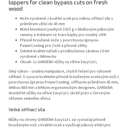
loppers for clean bypass cuts on fresh
wood
Nože vyrobené z kvalitní oceli pro velkou střihací sílu s
průměrem větví do 45 mm
Nízká hmotnost pouhých 1015 g s hliníkovými pákovými
rameny a trubkami ve tvaru kapky pro snadný střih
Přesně broušené nože s povrchovou úpravou
PowerCoating pro čisté a přesné střihy
Odolné kvalitní nářadí s prodlouženou zárukou 10 let
vyrobené v Německu
Obsah: 1x GARDENA nůžky na větve EasyCut L
Silný výkon – snadná manipulace, chytré řešení pro výkonné
stříhání. S vysoce kvalitními přesně broušenými ocelovými noži s
povrchovou úpravou PowerCoating, stříhacím průměrem 45 mm,
délkou 680 mm a lehkým ergonomickým designem, GARDENA
dvoubřité nůžky na větve EasyCut L zkrátí práci s čerstvými
větvemi zeleného dřeva.
Velká střihací síla
Nůžky na stromy GARDENA EasyCut L se vyznačují přesně
broušenými noži z kvalitní oceli a využívají pákový efekt pro