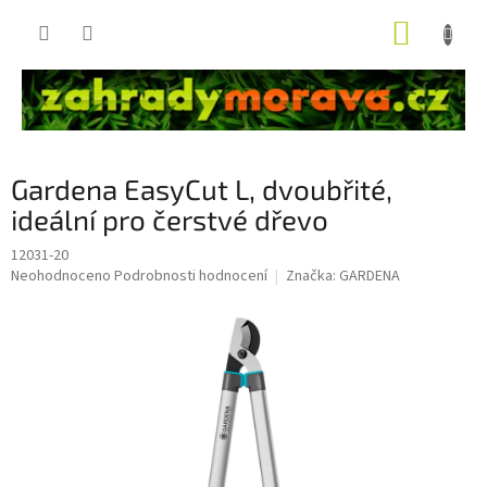
Přejít
NÁKUP
na
obsah
KOŠÍK
Gardena EasyCut L, dvoubřité,
ideální pro čerstvé dřevo
12031-20
Průměrné
Neohodnoceno
Podrobnosti hodnocení
Značka:
GARDENA
hodnocení
produktu
je
0,0
z
5
hvězdiček.