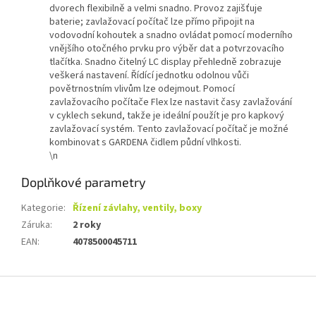
dvorech flexibilně a velmi snadno. Provoz zajišťuje
baterie; zavlažovací počítač lze přímo připojit na
vodovodní kohoutek a snadno ovládat pomocí moderního
vnějšího otočného prvku pro výběr dat a potvrzovacího
tlačítka. Snadno čitelný LC display přehledně zobrazuje
veškerá nastavení. Řídící jednotku odolnou vůči
povětrnostním vlivům lze odejmout. Pomocí
zavlažovacího počítače Flex lze nastavit časy zavlažování
v cyklech sekund, takže je ideální použít je pro kapkový
zavlažovací systém. Tento zavlažovací počítač je možné
kombinovat s GARDENA čidlem půdní vlhkosti.
\n
Doplňkové parametry
Kategorie
:
Řízení závlahy, ventily, boxy
Záruka
:
2 roky
EAN
:
4078500045711
Z
á
p