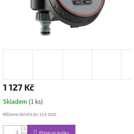
1 127 Kč
Měrná
Skladem
(1 ks)
cena:
Můžeme doručit do:
13.8.2026
Přidat do košíku