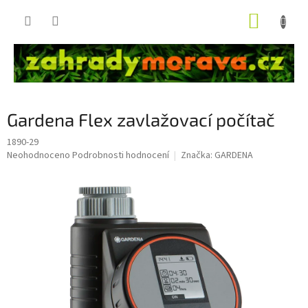
Přejít
NÁKUP
na
obsah
KOŠÍK
Gardena Flex zavlažovací počítač
1890-29
Průměrné
Neohodnoceno
Podrobnosti hodnocení
Značka:
GARDENA
hodnocení
produktu
je
0,0
z
5
hvězdiček.