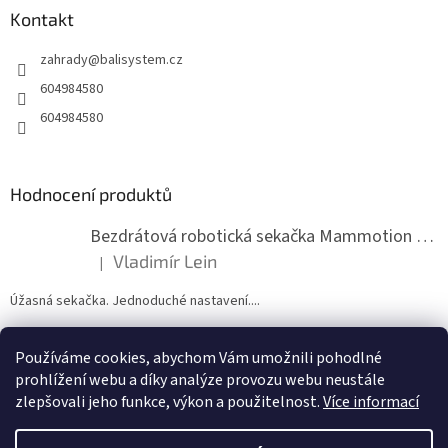
a
Kontakt
t
zahrady
@
balisystem.cz
í
604984580
604984580
Hodnocení produktů
Bezdrátová robotická sekačka Mammotion LUBA mini 2 1500
Vladimír Lein
|
Hodnocení produktu je 5 z 5 hvězdiček.
Úžasná sekačka. Jednoduché nastavení....
Používáme cookies, abychom Vám umožnili pohodlné
ZDE NÁM MŮŽETE VLOŽIT HODNOCENÍ
prohlížení webu a díky analýze provozu webu neustále
zlepšovali jeho funkce, výkon a použitelnost.
Více informací