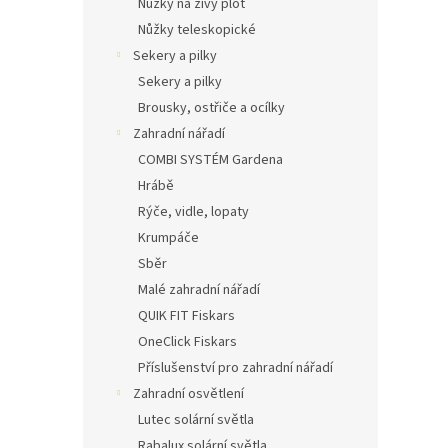
Nůžky na živý plot
Nůžky teleskopické
Sekery a pilky
Sekery a pilky
Brousky, ostřiče a ocílky
Zahradní nářadí
COMBI SYSTÉM Gardena
Hrábě
Rýče, vidle, lopaty
Krumpáče
Sběr
Malé zahradní nářadí
QUIK FIT Fiskars
OneClick Fiskars
Příslušenství pro zahradní nářadí
Zahradní osvětlení
Lutec solární světla
Rabalux solární světla