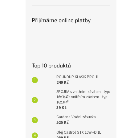
Přijímáme online platby
Top 10 produktů
ROUNDUP KLASIK PRO 1l
249 Kč
SPOJKA s vnitřním závitem - typ:
16x3/4"s vnitřním závitem - typ:
16x3/4"
39 Kč
Gardena Vodní zásuvka
525 Kč
Olej Castrol GTX 10W-40 1L