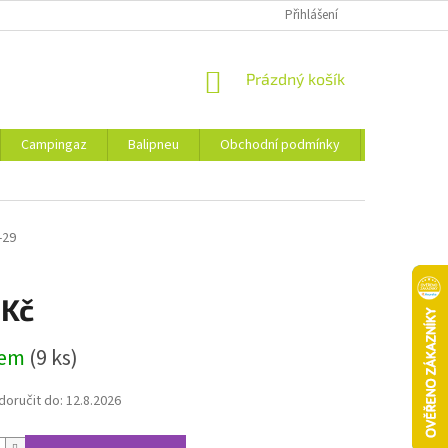
Přihlášení
NÁKUPNÍ
Prázdný košík
KOŠÍK
Campingaz
Balipneu
Obchodní podmínky
Kontakty
-29
 Kč
dem
(9 ks)
oručit do:
12.8.2026