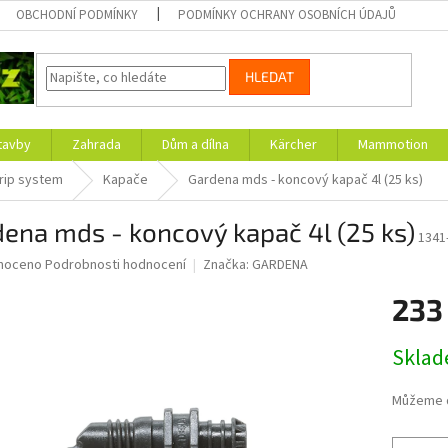
OBCHODNÍ PODMÍNKY
PODMÍNKY OCHRANY OSOBNÍCH ÚDAJŮ
HLEDAT
tavby
Zahrada
Dům a dílna
Kärcher
Mammotion
rip system
Kapače
Gardena mds - koncový kapač 4l (25 ks)
ena mds - koncový kapač 4l (25 ks)
1341
né
noceno
Podrobnosti hodnocení
Značka:
GARDENA
ní
233
u
Měrná
Skla
cena:
ek.
Můžeme d