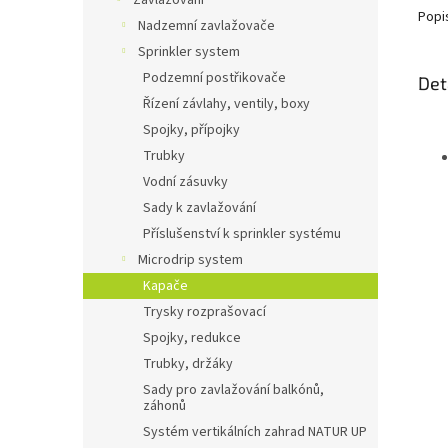
Zavlažování
Popi
Nadzemní zavlažovače
Sprinkler system
Podzemní postřikovače
Det
Řízení závlahy, ventily, boxy
Spojky, přípojky
Trubky
Vodní zásuvky
Sady k zavlažování
Příslušenství k sprinkler systému
Microdrip system
Kapače
Trysky rozprašovací
Spojky, redukce
Trubky, držáky
Sady pro zavlažování balkónů,
záhonů
Systém vertikálních zahrad NATUR UP