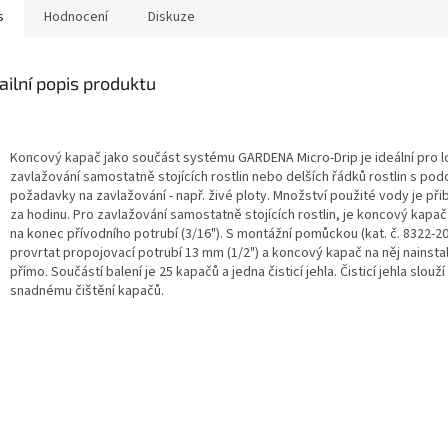
s
Hodnocení
Diskuze
ailní popis produktu
Koncový kapač jako součást systému GARDENA Micro-Drip je ideální pro l
zavlažování samostatně stojících rostlin nebo delších řádků rostlin s po
požadavky na zavlažování - např. živé ploty. Množství použité vody je přibl
za hodinu. Pro zavlažování samostatně stojících rostlin, je koncový kapa
na konec přívodního potrubí (3/16"). S montážní pomůckou (kat. č. 8322-20
provrtat propojovací potrubí 13 mm (1/2") a koncový kapač na něj nainsta
přímo. Součástí balení je 25 kapačů a jedna čisticí jehla. Čisticí jehla slouží
snadnému čištění kapačů.