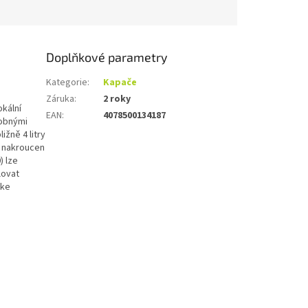
Doplňkové parametry
Kategorie
:
Kapače
Záruka
:
2 roky
okální
EAN
:
4078500134187
dobnými
ižně 4 litry
č nakroucen
) lze
lovat
 ke