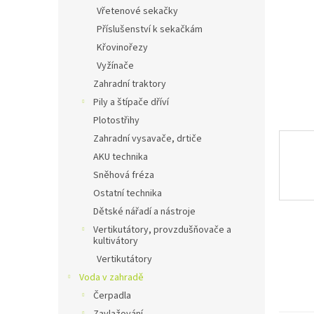
n
Vřetenové sekačky
e
Příslušenství k sekačkám
l
Křovinořezy
Vyžínače
Zahradní traktory
Pily a štípače dříví
Plotostřihy
Zahradní vysavače, drtiče
AKU technika
Sněhová fréza
Ostatní technika
Dětské nářadí a nástroje
Vertikutátory, provzdušňovače a
kultivátory
Vertikutátory
Voda v zahradě
Čerpadla