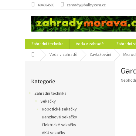
Přejít
604984580
zahrady@balisystem.cz
na
obsah
Zahradní technika
Voda v zahradě
Zahradní s
Domů
Voda v zahradě
Zavlažování
Microd
P
Gard
o
Přeskočit
s
Průměr
Neohod
Kategorie
kategorie
t
hodnoce
r
produkt
Zahradní technika
a
je
Sekačky
0,0
n
z
Robotické sekačky
n
5
í
Benzínové sekačky
hvězdič
p
Elektrické sekačky
a
AKU sekačky