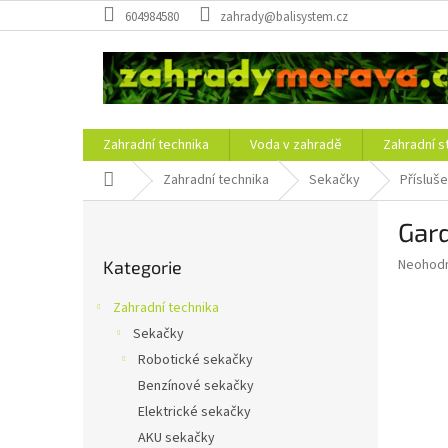
Přejít
604984580
zahrady@balisystem.cz
na
obsah
Zahradní technika
Voda v zahradě
Zahradní s
Domů
Zahradní technika
Sekačky
Přísluš
P
Gar
o
Přeskočit
s
Průměr
Neohod
Kategorie
kategorie
t
hodnoce
r
produkt
Zahradní technika
a
je
Sekačky
0,0
n
z
Robotické sekačky
n
5
í
Benzínové sekačky
hvězdič
p
Elektrické sekačky
a
AKU sekačky