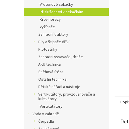
n
Vřetenové sekačky
e
Příslušenství k sekačkám
l
Křovinořezy
Vyžínače
Zahradní traktory
Pily a štípače dříví
Plotostřihy
Zahradní vysavače, drtiče
AKU technika
Sněhová fréza
Ostatní technika
Dětské nářadí a nástroje
Vertikutátory, provzdušňovače a
kultivátory
Popi
Vertikutátory
Voda v zahradě
Det
Čerpadla