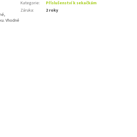
Kategorie
:
Příslušenství k sekačkám
Záruka
:
2 roky
né,
íku. Vhodné