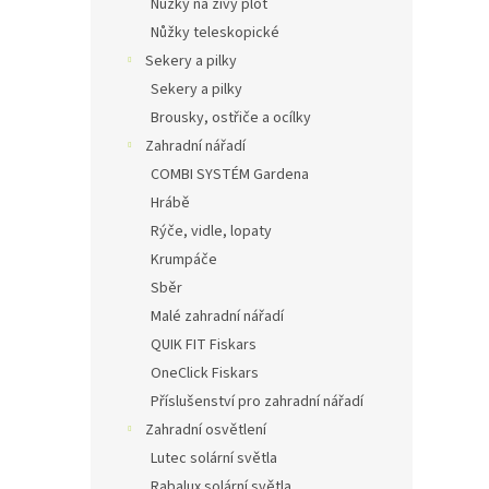
Nůžky na živý plot
Nůžky teleskopické
Sekery a pilky
Sekery a pilky
Brousky, ostřiče a ocílky
Zahradní nářadí
COMBI SYSTÉM Gardena
Hrábě
Rýče, vidle, lopaty
Krumpáče
Sběr
Malé zahradní nářadí
QUIK FIT Fiskars
OneClick Fiskars
Příslušenství pro zahradní nářadí
Zahradní osvětlení
Lutec solární světla
Rabalux solární světla