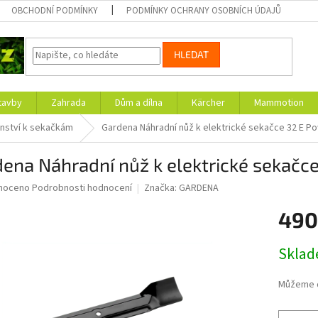
OBCHODNÍ PODMÍNKY
PODMÍNKY OCHRANY OSOBNÍCH ÚDAJŮ
HLEDAT
tavby
Zahrada
Dům a dílna
Kärcher
Mammotion
enství k sekačkám
Gardena Náhradní nůž k elektrické sekačce 32 E 
dena Náhradní nůž k elektrické sekač
né
noceno
Podrobnosti hodnocení
Značka:
GARDENA
ní
490
u
Měrná
Skla
cena:
ek.
Můžeme d