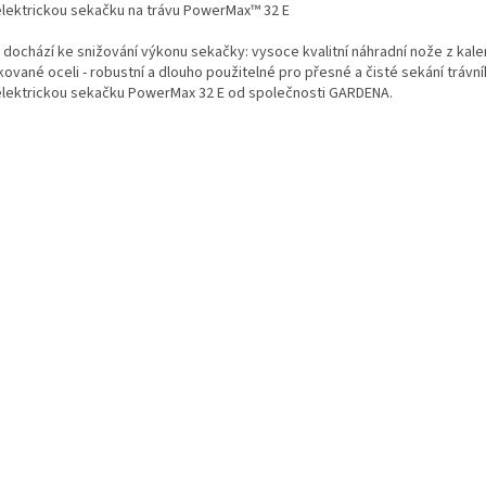
elektrickou sekačku na trávu PowerMax™ 32 E
 dochází ke snižování výkonu sekačky: vysoce kvalitní náhradní nože z kale
kované oceli - robustní a dlouho použitelné pro přesné a čisté sekání trávn
elektrickou sekačku PowerMax 32 E od společnosti GARDENA.