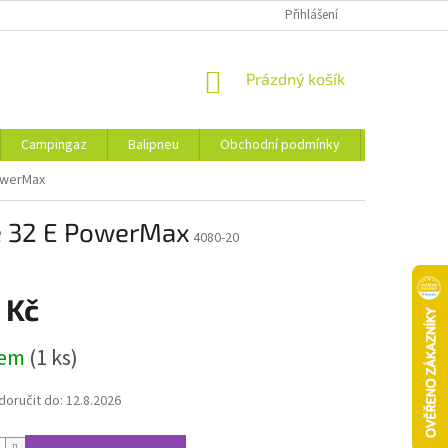
Přihlášení
NÁKUPNÍ
Prázdný košík
KOŠÍK
Campingaz
Balipneu
Obchodní podmínky
Kontakty
PowerMax
ce 32 E PowerMax
4080-20
 Kč
dem
(1 ks)
oručit do:
12.8.2026