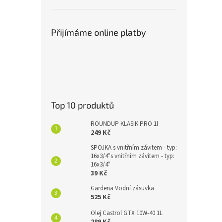
Přijímáme online platby
Top 10 produktů
ROUNDUP KLASIK PRO 1l
249 Kč
SPOJKA s vnitřním závitem - typ:
16x3/4"s vnitřním závitem - typ:
16x3/4"
39 Kč
Gardena Vodní zásuvka
525 Kč
Olej Castrol GTX 10W-40 1L