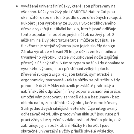
Vyvážené univerzální nůžky, které jsou připraveny na
všechno. Nůžky na živý plot GARDENA NatureCut jsou
okamžitě rozpoznatelné podle dvou dřevěných rukojetí.
Rukojeti jsou vyrobeny ze 100% FSC-certifikovaného
dřeva a vyzařují rustikální kouzlo, které jasně odlišuje
tento populární model od jiných nůžek na živý plot. S
nůžkami na živý plot NatureCut si můžete být jisti, že
funkčnost je stejně výborná jako jejich skvělý design.
Záruka výrobce v trvání 25 let je důkazem kvalitního a
trvanlivého výrobku. Ostré vroubkované nože zajišťují
přesný a účinný střih. S tímto typem nožů vždy dosáhnete
vysokého výkonu, a to i při stříhání velkých ploch.
Dřevěné rukojeti ErgoTec jsou kulaté, symetrické a
ergonomicky tvarované - takže nůžky se při střihu vždy
pohodlně drží. Měkký nárazník je zvláště praktický a
nabízí skvělé odpružení, nízký odpor a usnadnění práce.
Umožní vám pracovat v zahradě déle a bez únavy - bez
ohledu na to, zda stříháte živý plot, keře nebo křoviny.
Střih jednotlivých silnějších větví ulehčuje integrovaný
odřezávač větví. Díky pracovnímu úhlu 20° jsou ruce při
práci vždy v bezpečné vzdálenosti od živého plotu, což
zabraňuje jejich poškrábání. Nůžky NatureCut jsou
skutečně univerzální a vždy přináší skvělé výsledky.