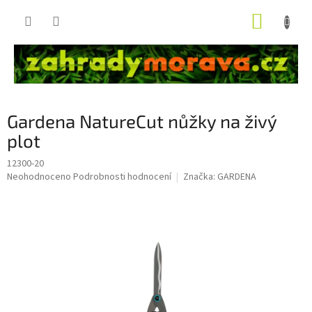
Přejít
NÁKUP
na
obsah
KOŠÍK
Gardena NatureCut nůžky na živý
plot
12300-20
Průměrné
Neohodnoceno
Podrobnosti hodnocení
Značka:
GARDENA
hodnocení
produktu
je
0,0
z
5
hvězdiček.