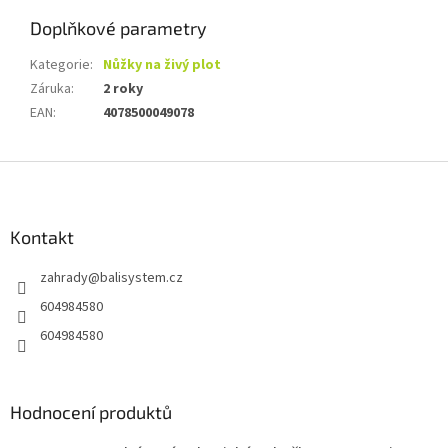
Doplňkové parametry
Kategorie
:
Nůžky na živý plot
Záruka
:
2 roky
EAN
:
4078500049078
Z
á
p
a
Kontakt
t
zahrady
@
balisystem.cz
í
604984580
604984580
Hodnocení produktů