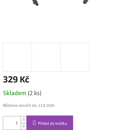
329 Kč
Měrná
Skladem
(2 ks)
cena:
Můžeme doručit do:
13.8.2026
Přidat do košíku