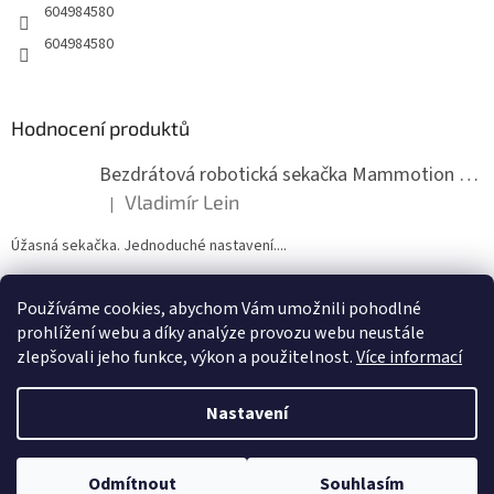
604984580
604984580
Hodnocení produktů
Bezdrátová robotická sekačka Mammotion LUBA mini 2 1500
Vladimír Lein
|
Hodnocení produktu je 5 z 5 hvězdiček.
Úžasná sekačka. Jednoduché nastavení....
Používáme cookies, abychom Vám umožnili pohodlné
ZDE NÁM MŮŽETE VLOŽIT HODNOCENÍ
prohlížení webu a díky analýze provozu webu neustále
zlepšovali jeho funkce, výkon a použitelnost.
Více informací
Nastavení
Vytvořil Shoptet
Odmítnout
Souhlasím
Copyright 2026
zahradymorava.cz
. Všechna práva vyhrazena.