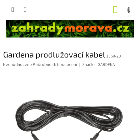
Přejít
NÁKUP
na
obsah
KOŠÍK
Gardena prodlužovací kabel
1868-20
Průměrné
Neohodnoceno
Podrobnosti hodnocení
Značka:
GARDENA
hodnocení
produktu
je
0,0
z
5
hvězdiček.