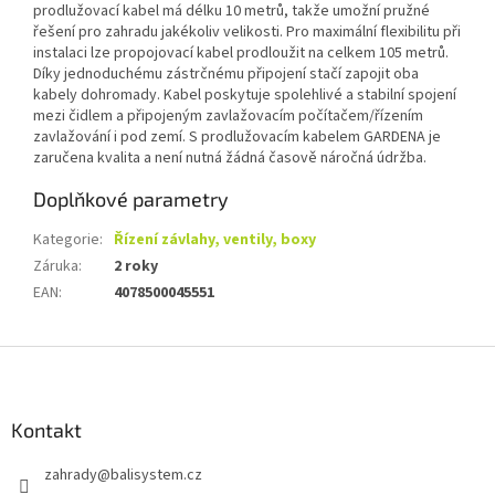
prodlužovací kabel má délku 10 metrů, takže umožní pružné
řešení pro zahradu jakékoliv velikosti. Pro maximální flexibilitu při
instalaci lze propojovací kabel prodloužit na celkem 105 metrů.
Díky jednoduchému zástrčnému připojení stačí zapojit oba
kabely dohromady. Kabel poskytuje spolehlivé a stabilní spojení
mezi čidlem a připojeným zavlažovacím počítačem/řízením
zavlažování i pod zemí. S prodlužovacím kabelem GARDENA je
zaručena kvalita a není nutná žádná časově náročná údržba.
Doplňkové parametry
Kategorie
:
Řízení závlahy, ventily, boxy
Záruka
:
2 roky
EAN
:
4078500045551
Z
á
p
a
Kontakt
t
zahrady
@
balisystem.cz
í