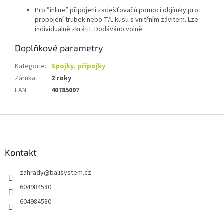
Pro ”inline” připojení zadešťovačů pomocí objímky pro
propojení trubek nebo T/L-kusu s vnitřním závitem. Lze
individuálně zkrátit. Dodáváno volně.
Doplňkové parametry
Kategorie
:
Spojky, přípojky
Záruka
:
2 roky
EAN
:
40785097
Z
á
p
a
Kontakt
t
zahrady
@
balisystem.cz
í
604984580
604984580