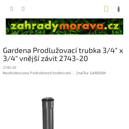
Přejít
NÁKUP
na
obsah
KOŠÍK
Gardena Prodlužovací trubka 3/4" x
3/4" vnější závit 2743-20
2743-20
Průměrné
Neohodnoceno
Podrobnosti hodnocení
Značka:
GARDENA
hodnocení
produktu
je
0,0
z
5
hvězdiček.