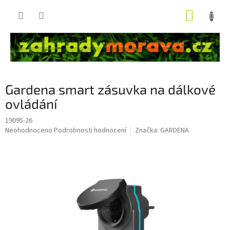
Přejít
NÁKUP
na
obsah
KOŠÍK
Gardena smart zásuvka na dálkové
ovládání
19095-26
Průměrné
Neohodnoceno
Podrobnosti hodnocení
Značka:
GARDENA
hodnocení
produktu
je
0,0
z
5
hvězdiček.