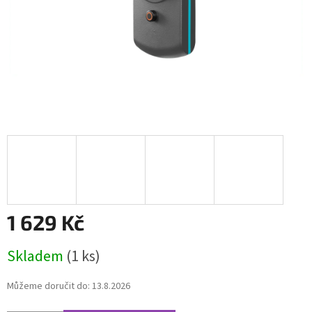
1 629 Kč
Měrná
Skladem
(1 ks)
cena:
Můžeme doručit do:
13.8.2026