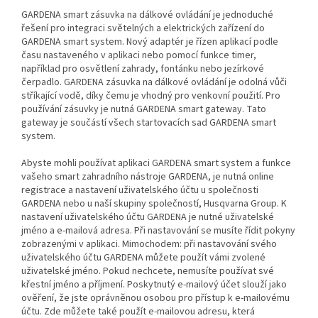
GARDENA smart zásuvka na dálkové ovládání je jednoduché
řešení pro integraci světelných a elektrických zařízení do
GARDENA smart system. Nový adaptér je řízen aplikací podle
času nastaveného v aplikaci nebo pomocí funkce timer,
například pro osvětlení zahrady, fontánku nebo jezírkové
čerpadlo. GARDENA zásuvka na dálkové ovládání je odolná vůči
stříkající vodě, díky čemu je vhodný pro venkovní použití. Pro
používání zásuvky je nutná GARDENA smart gateway. Tato
gateway je součástí všech startovacích sad GARDENA smart
system.
Abyste mohli používat aplikaci GARDENA smart system a funkce
vašeho smart zahradního nástroje GARDENA, je nutná online
registrace a nastavení uživatelského účtu u společnosti
GARDENA nebo u naší skupiny společností, Husqvarna Group. K
nastavení uživatelského účtu GARDENA je nutné uživatelské
jméno a e-mailová adresa. Při nastavování se musíte řídit pokyny
zobrazenými v aplikaci. Mimochodem: při nastavování svého
uživatelského účtu GARDENA můžete použít vámi zvolené
uživatelské jméno. Pokud nechcete, nemusíte používat své
křestní jméno a příjmení. Poskytnutý e-mailový účet slouží jako
ověření, že jste oprávněnou osobou pro přístup k e-mailovému
účtu. Zde můžete také použít e-mailovou adresu, která