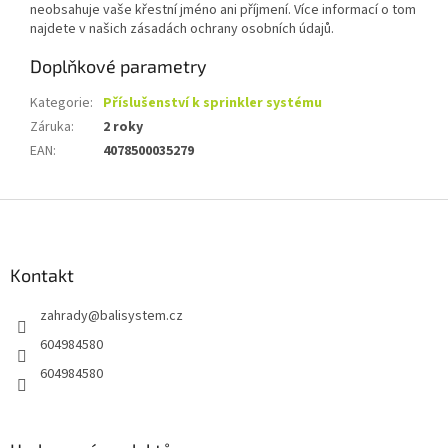
neobsahuje vaše křestní jméno ani příjmení. Více informací o tom
najdete v našich zásadách ochrany osobních údajů.
Doplňkové parametry
Kategorie
:
Příslušenství k sprinkler systému
Záruka
:
2 roky
EAN
:
4078500035279
Z
á
p
a
Kontakt
t
zahrady
@
balisystem.cz
í
604984580
604984580