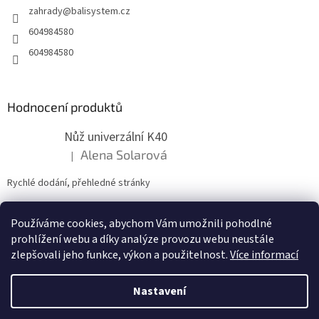
zahrady
@
balisystem.cz
í
604984580
604984580
Hodnocení produktů
Nůž univerzální K40
Alena Solarová
|
Hodnocení produktu je 5 z 5 hvězdiček.
Rychlé dodání, přehledné stránky
Používáme cookies, abychom Vám umožnili pohodlné
ZDE NÁM MŮŽETE VLOŽIT HODNOCENÍ
prohlížení webu a díky analýze provozu webu neustále
zlepšovali jeho funkce, výkon a použitelnost.
Více informací
Nastavení
Vytvořil Shoptet