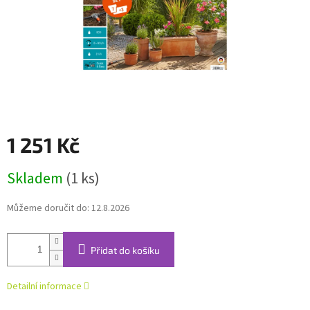
1 251 Kč
Měrná
Skladem
(1 ks)
cena:
Můžeme doručit do:
12.8.2026
Přidat do košíku
Detailní informace