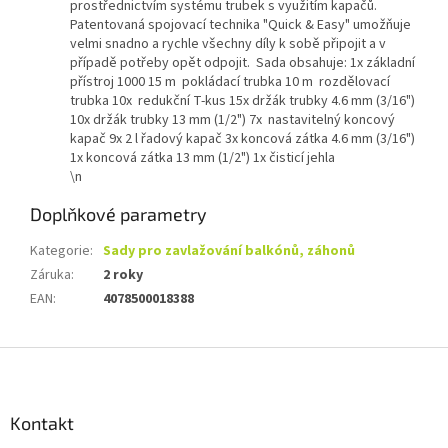
prostřednictvím systému trubek s využitím kapačů.
Patentovaná spojovací technika "Quick & Easy" umožňuje
velmi snadno a rychle všechny díly k sobě připojit a v
případě potřeby opět odpojit. Sada obsahuje: 1x základní
přístroj 1000 15 m pokládací trubka 10 m rozdělovací
trubka 10x redukční T-kus 15x držák trubky 4.6 mm (3/16")
10x držák trubky 13 mm (1/2") 7x nastavitelný koncový
kapač 9x 2 l řadový kapač 3x koncová zátka 4.6 mm (3/16")
1x koncová zátka 13 mm (1/2") 1x čisticí jehla
\n
Doplňkové parametry
Kategorie
:
Sady pro zavlažování balkónů, záhonů
Záruka
:
2 roky
EAN
:
4078500018388
Z
á
p
a
Kontakt
t