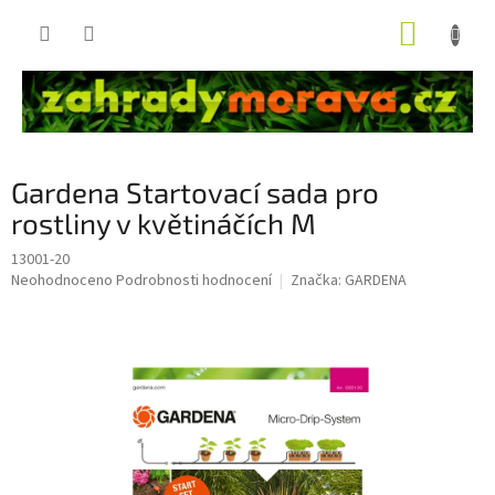
Přejít
NÁKUP
na
obsah
KOŠÍK
Gardena Startovací sada pro
rostliny v květináčích M
13001-20
Průměrné
Neohodnoceno
Podrobnosti hodnocení
Značka:
GARDENA
hodnocení
produktu
je
0,0
z
5
hvězdiček.