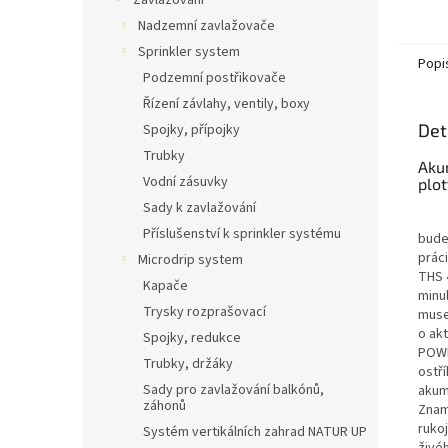
Zavlažování
Nadzemní zavlažovače
Sprinkler system
Popi
Podzemní postřikovače
Řízení závlahy, ventily, boxy
Det
Spojky, přípojky
Trubky
Aku
Vodní zásuvky
plot
Sady k zavlažování
Vyso
Příslušenství k sprinkler systému
bude
prác
Microdrip system
THS 4
Kapače
minu
Trysky rozprašovací
muset
o akt
Spojky, redukce
POWE
Trubky, držáky
ostř
Sady pro zavlažování balkónů,
akumu
záhonů
Znam
rukoj
Systém vertikálních zahrad NATUR UP
živéh