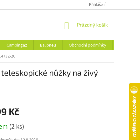
Přihlášení
NÁKUPNÍ
Prázdný košík
KOŠÍK
Campingaz
Balipneu
Obchodní podmínky
Kontakty
14732-20
eleskopické nůžky na živý
99 Kč
dem
(2 ks)