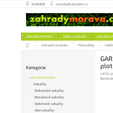
Přejít
604984580
zahrady@balisystem.cz
na
obsah
Zahradní technika
Voda v zahradě
Zahradní s
Domů
Zahradní technika
Plotostřihy
GARDE
P
GAR
o
Přeskočit
s
plot
Kategorie
kategorie
t
14732-2
r
Zahradní technika
Průměr
Neohod
a
hodnoce
Sekačky
n
produkt
Robotické sekačky
n
je
í
Benzínové sekačky
0,0
z
p
Elektrické sekačky
5
a
AKU sekačky
hvězdič