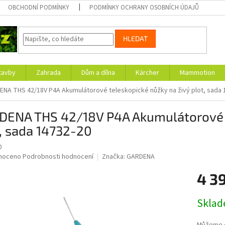
OBCHODNÍ PODMÍNKY
PODMÍNKY OCHRANY OSOBNÍCH ÚDAJŮ
HLEDAT
tavby
Zahrada
Dům a dílna
Kärcher
Mammotion
NA THS 42/18V P4A Akumulátorové teleskopické nůžky na živý plot, sada 
DENA THS 42/18V P4A Akumulátorové t
, sada 14732-20
0
né
noceno
Podrobnosti hodnocení
Značka:
GARDENA
ní
4 3
u
Měrná
Skla
cena:
ek.