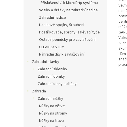
Příslušenství k MicroDrip systému
velm
Vozíky a držáky na zahradní hadice
namá
optim
Zahradní hadice
centi
Hadicové spojky, šroubení
může
GARD
Postřikovače, sprchy, zalévací tyče
V ak
Ostatní pomůcky pro zavlažování
Alia
CLEAN SYSTÉM
akum
dům a
Náhradní díly k zavlažování
znač
Zahradní stavby
práci
Zahradní skleníky
Zahradní domky
Zahradní stany a altány
Zahrada
Zahradní nůžky
Nůžky na větve
Nůžky na stromy
Nůžky na trávu