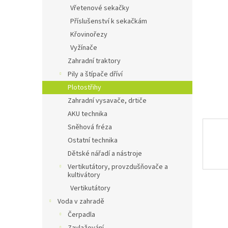
n
Vřetenové sekačky
e
Příslušenství k sekačkám
l
Křovinořezy
Vyžínače
Zahradní traktory
Pily a štípače dříví
Plotostřihy
Zahradní vysavače, drtiče
AKU technika
Sněhová fréza
Ostatní technika
Dětské nářadí a nástroje
Vertikutátory, provzdušňovače a
kultivátory
Vertikutátory
Voda v zahradě
Čerpadla