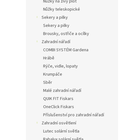
Nůžky na živý plot
Nůžky teleskopické
Sekery a pilky
Sekery a pilky
Brousky, ostřiče a ocílky
Zahradní nářadí
COMBI SYSTÉM Gardena
Hrábě
Rýče, vidle, lopaty
Krumpáče
Sběr
Malé zahradní nářadí
QUIK FIT Fiskars
OneClick Fiskars
Příslušenství pro zahradní nářadí
Zahradní osvětlení
Lutec solární světla
Rabalux solární světla