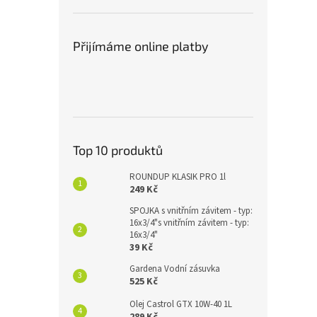
Přijímáme online platby
Top 10 produktů
ROUNDUP KLASIK PRO 1l
249 Kč
SPOJKA s vnitřním závitem - typ:
16x3/4"s vnitřním závitem - typ:
16x3/4"
39 Kč
Gardena Vodní zásuvka
525 Kč
Olej Castrol GTX 10W-40 1L