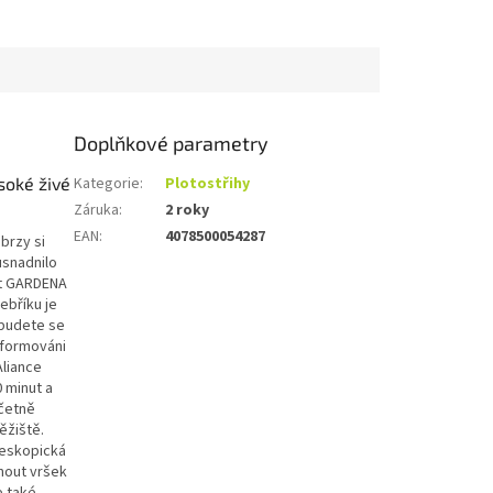
Doplňkové parametry
soké živé
Kategorie
:
Plotostřihy
Záruka
:
2 roky
EAN
:
4078500054287
brzy si
usnadnilo
ot GARDENA
ebříku je
ebudete se
informováni
Aliance
 minut a
včetně
ěžiště.
leskopická
hnout vršek
e také