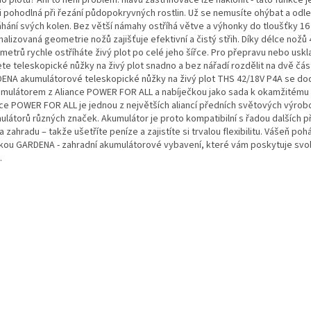
i pohodlná při řezání půdopokryvných rostlin. Už se nemusíte ohýbat a odle
hání svých kolen. Bez větší námahy ostříhá větve a výhonky do tloušťky 16 
alizovaná geometrie nožů zajišťuje efektivní a čistý střih. Díky délce nožů 
metrů rychle ostříháte živý plot po celé jeho šířce. Pro přepravu nebo usk
te teleskopické nůžky na živý plot snadno a bez nářadí rozdělit na dvě část
ENA akumulátorové teleskopické nůžky na živý plot THS 42/18V P4A se dod
umulátorem z Aliance POWER FOR ALL a nabíječkou jako sada k okamžitému p
nce POWER FOR ALL je jednou z největších aliancí předních světových výrob
ulátorů různých značek. Akumulátor je proto kompatibilní s řadou dalších př
 zahradu – takže ušetříte peníze a zajistíte si trvalou flexibilitu. Vášeň po
kou GARDENA - zahradní akumulátorové vybavení, které vám poskytuje svo
.