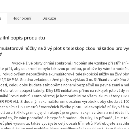
s
Hodnocení
Diskuze
ailní popis produktu
mulátorové nůžky na živý plot s teleskopickou násadou pro vy
y
ké živé ploty chrání soukromí. Problém ale vznikne při stříhání - 
te přát, aby soukromí nebylo takovou prioritou, protože by vám to hodně 
i. Pokud ovšem nepoužíváte akumulátorové teleskopické nůžky na živý pl
2/18V P4A. Snadno zvládnou i živé ploty s výškou 3 m. Stříhání z vratkého ž
lostí, celou dobu budete stát oběma nohami bezpečně na pevné zemi a n
 starat o napájecí kabely. Díky LED indikátoru přímo na rukojeti jste vždy 
uální úrovni nabití. Tento přístroj je kompatibilní se všemi akumulátory 18V 
R FOR ALL. S dodaným akumulátorem dosáhne výrobek doby chodu až 100
íhat s ním až 600 metrů čtverečních živého plotu. Teleskopické nůžky váží 
látoru 3,4 kilogramu; jejich rukojeť je ergonomicky navržena a má ideální t
ená to, že vám pohodlně a bezpečně padnou do ruky, i v případě, že je te
eť plně vysunuta, takže využijete celý dosah tří metrů. Potřebujete zastři
o plotu? Ani to není problém: hlavu zastřihovače lze naklonit - tato funkce j