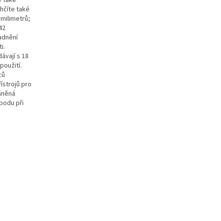
hčíte také
milimetrů;
42
ladnění
i.
ávají s 18
oužití.
ců
ístrojů pro
háněná
bodu při