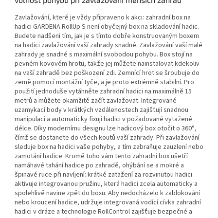
Zavlažování, které je vždy připraveno k akci: zahradní box na
hadici GARDENA RollUp S není obyčejný box na skladování hadic.
Budete nadšeni tím, jak je s tímto dobře konstruovaným boxem
na hadici zavlažování vaší zahrady snadné. Zavlažování vaší malé
zahrady je snadné s maximální svobodou pohybu. Box stojí na
pevném kovovém hrotu, takže jej můžete nainstalovat kdekoliv
na vaší zahradě bez poškození zdi. Zemnící hrot se šroubuje do
země pomocí montážní tyče, a je proto extrémně stabilní. Pro
použití jednoduše vytáhněte zahradní hadici na maximálně 15
metrů a můžete okamžitě začít zavlažovat. Integrované
uzamykací body v krátkých vzdálenostech zajišťují snadnou
manipulaci a automaticky fixují hadici v požadované vytažené
délce. Díky modernímu designu lze hadicový box otočit o 360°,
čímž se dostanete do všech koutů vaší zahrady. Při zavlažování
sleduje box na hadici vaše pohyby, a tím zabraňuje zauzlení nebo
zamotání hadice. Kromě toho vám tento zahradní box ušetří
namáhavé tahání hadice po zahradě, ohýbání se a mokré a
špinavé ruce při navíjení: krátké zatažení za rozvinutou hadici
aktivuje integrovanou pružinu, která hadici zcela automaticky a
spolehlivě navine zpět do boxu. Aby nedocházelo k zablokování
nebo kroucení hadice, udržuje integrovaná vodící cívka zahradní
hadici v dráze a technologie RollControl zajišťuje bezpečné a