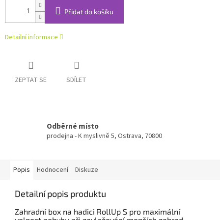
Přidat do košíku
Detailní informace
ZEPTAT SE
SDÍLET
Odběrné místo
prodejna - K myslivně 5, Ostrava, 70800
Popis
Hodnocení
Diskuze
Detailní popis produktu
Zahradní box na hadici RollUp S pro maximální
volnost pohybu při zavlažování menších zahrad