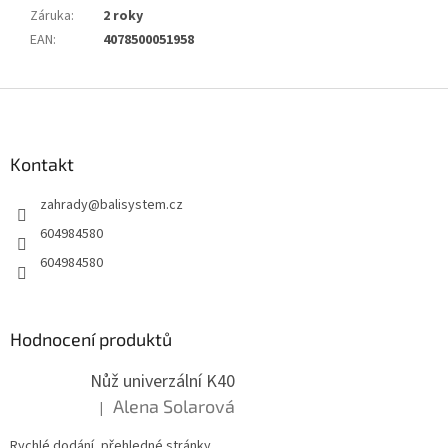
Záruka
:
2 roky
EAN
:
4078500051958
Z
á
p
a
Kontakt
t
zahrady
@
balisystem.cz
í
604984580
604984580
Hodnocení produktů
Nůž univerzální K40
Alena Solarová
|
Hodnocení produktu je 5 z 5 hvězdiček.
Rychlé dodání, přehledné stránky