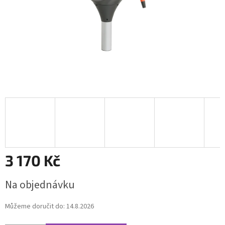
3 170 Kč
Měrná
Na objednávku
cena:
Můžeme doručit do:
14.8.2026