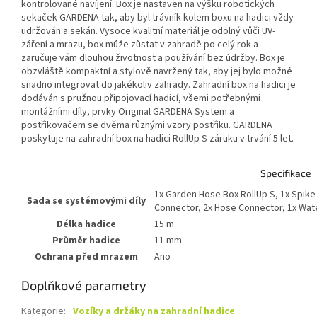
kontrolované navíjení. Box je nastaven na výšku robotických
sekaček GARDENA tak, aby byl trávník kolem boxu na hadici vždy
udržován a sekán. Vysoce kvalitní materiál je odolný vůči UV-
záření a mrazu, box může zůstat v zahradě po celý rok a
zaručuje vám dlouhou životnost a používání bez údržby. Box je
obzvláště kompaktní a stylově navržený tak, aby jej bylo možné
snadno integrovat do jakékoliv zahrady. Zahradní box na hadici je
dodáván s pružnou připojovací hadicí, všemi potřebnými
montážními díly, prvky Original GARDENA System a
postřikovačem se dvěma různými vzory postřiku. GARDENA
poskytuje na zahradní box na hadici RollUp S záruku v trvání 5 let.
Specifikace
1x Garden Hose Box RollUp S, 1x Spike
Sada se systémovými díly
Connector, 2x Hose Connector, 1x Wate
Délka hadice
15 m
Průměr hadice
11 mm
Ochrana před mrazem
Ano
Doplňkové parametry
Kategorie
:
Vozíky a držáky na zahradní hadice