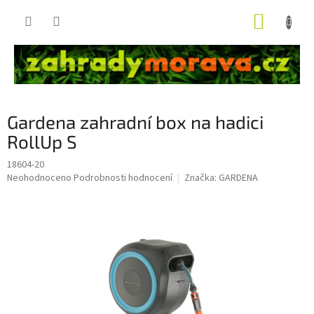
Přejít
NÁKUP
na
obsah
KOŠÍK
Gardena zahradní box na hadici
RollUp S
18604-20
Průměrné
Neohodnoceno
Podrobnosti hodnocení
Značka:
GARDENA
hodnocení
produktu
je
0,0
z
5
hvězdiček.