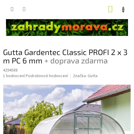
Přejít
NÁKUP
na
obsah
KOŠÍK
Gutta Gardentec Classic PROFI 2 x 3
m PC 6 mm
+ doprava zdarma
4294588
Průměrné
1 hodnocení
Podrobnosti hodnocení
Značka:
Gutta
hodnocení
produktu
je
5,0
z
5
hvězdiček.