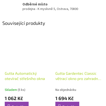
Odběrné místo
prodejna - K myslivně 5, Ostrava, 70800
Související produkty
Gutta Automatický
Gutta Gardentec Classic
otevírač střešního okna
větrací okno pro zahradní
skleník
Skladem
(5 ks)
Na objednávku
1 062 Kč
1 694 Kč