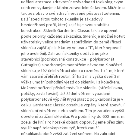
udělení atestace zdravotní nezávadnosti toxikologickým
centrem vydaným státním zdravotním ústavem. Můžete si
tak bez obav o své zdraví nerušeně pěstovat zeleninu.
Další specialitou tohoto skleníku je základový
bezúdržbový profil, který zajišťuje svou stabilitu
konstrukce. Skleník Gardentec Classic tak lze upevnit
podle priority každého zákazníka. Skleník je možné kotvit
uživatelsky velice snadným zapuštěním do země (fixaci
skleníku zajišťují silné kotvy ve tvaru "T", které nepovolí
jeho uvolnění). Zahradní skleníky dodáváme jako
stavebnici (pozinkovaná konstrukce + polykarbonát
Guttagliss) s podrobným montážním návodem. Součástí
skleníku je též čelní větrací okno o rozměru 1 x 1 m, které
vám zabrání přehřátí rostlin. Šířka 1 m a výška dveří 2 m
výška umožní pohodlný vjezd do skleníku i s kolečkem.
Možnost pořízení příslušenství ke skleníku (střešní okna,
poličky, zavlažování). Již žádné větrem vypadané
polykarbonatové výplně! Krycí plast z polykarbonátu je v
celku! Gardentec Classic obsahuje vzpěry, které zpevňují
skleník před větrem nebo sněhem. Tím je zaručeno vyšší
dovolené zatížení skleníku. Pro podmínky do 600 mm n. m.
zcela ideální. Pro horské oblasti doporučujeme přes zimu
využít např. teleskopickou tyč, která zaručí
několikanásobně vyšší zatížení sněhem. Na zahradní