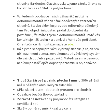
skleníky Gardentec Classic poskytujeme záruku 3 roky na
konstrukci a až 10 let na polykarbonát.
Vzhledem k poptávce našich zákazníků nabízíme
odbornou montáž všech námi dodávaných
zahradních
skleníků
. Stavbu skleníku provede odborně proškolený
tým. Pro objednání postačí přidat do objednávky
poznámku, že máte zájem o odbornou montáž. Poté Vás
kontaktuje náš technik a domluví s Vámi vše potřebné.
Orientační ceník montáže najdete
zde:
Dále jsme schopni pro Vámi vybraný skleník (a nejen pro
něj) navrhnout a zrealizovat kompletní závlahový systém
dle vašich potřeb a požadavků. Máte-li zájem o cenovou
nabídku postačí opět dopsat poznámku k objednávce.
Tloušťka žárově pozink. plechu 1 mm
(o 30% silnější
než u běžných obloukových skleníků)
Šířka skleníku 3 m - dostatek prostoru pro chodník
Obsahuje bezúdržbovou základnu
Zdravotně nezávadný
polykabonát Guttagliss s
certifikací SZÚ
Skvělý poměr rozměr / kvalita / cena