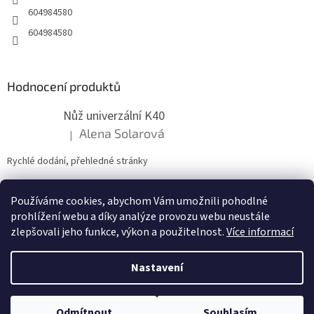
604984580
604984580
Hodnocení produktů
Nůž univerzální K40
Alena Solarová
|
Hodnocení produktu je 5 z 5 hvězdiček.
Rychlé dodání, přehledné stránky
Používáme cookies, abychom Vám umožnili pohodlné
ZDE NÁM MŮŽETE VLOŽIT HODNOCENÍ
prohlížení webu a díky analýze provozu webu neustále
zlepšovali jeho funkce, výkon a použitelnost.
Více informací
Nastavení
Vytvořil Shoptet
Odmítnout
Souhlasím
Copyright 2026
zahradymorava.cz
. Všechna práva vyhrazena.