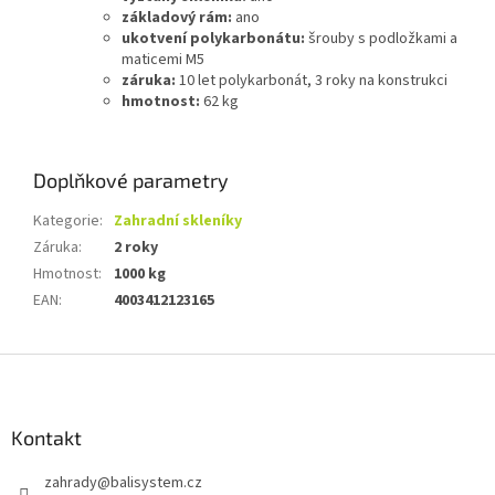
základový rám:
ano
ukotvení polykarbonátu:
šrouby s podložkami a
maticemi M5
záruka:
10 let polykarbonát, 3 roky na konstrukci
hmotnost:
62 kg
Doplňkové parametry
Kategorie
:
Zahradní skleníky
Záruka
:
2 roky
Hmotnost
:
1000 kg
EAN
:
4003412123165
Z
á
p
a
Kontakt
t
zahrady
@
balisystem.cz
í