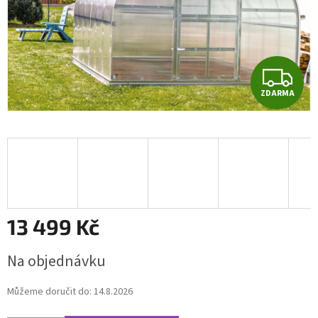
Z
ZDARMA
D
A
R
M
A
13 499 Kč
Měrná
Na objednávku
cena:
Můžeme doručit do:
14.8.2026