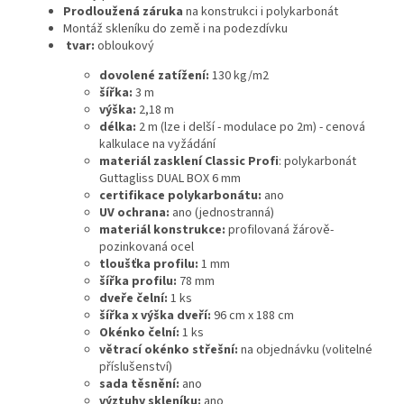
Prodloužená záruka
na konstrukci i polykarbonát
Montáž skleníku do země i na podezdívku
tvar:
obloukový
dovolené zatížení:
130 kg/m2
šířka:
3 m
výška:
2,18 m
délka:
2 m (lze i delší - modulace po 2m)
- cenová
kalkulace na vyžádání
materiál zasklení Classic Profi
: polykarbonát
Guttagliss DUAL BOX 6 mm
certifikace polykarbonátu:
ano
UV ochrana:
ano (jednostranná)
materiál konstrukce:
profilovaná žárově-
pozinkovaná ocel
tloušťka profilu:
1 mm
šířka profilu:
78 mm
dveře čelní:
1 ks
šířka x výška dveří:
96 cm x 188 cm
Okénko čelní:
1 ks
větrací okénko střešní:
na objednávku (volitelné
příslušenství)
sada těsnění:
ano
výztuhy skleníku:
ano