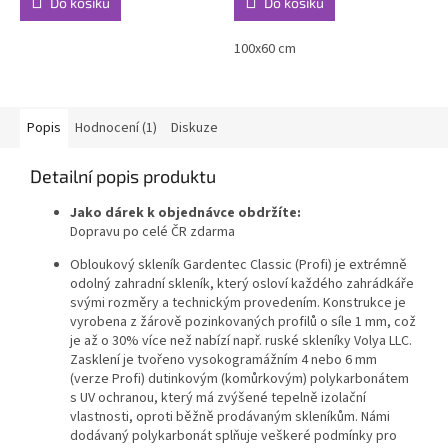
Do košíku
Do košíku
100x60 cm
Popis
Hodnocení (1)
Diskuze
Detailní popis produktu
Jako dárek k objednávce obdržíte:
Dopravu po celé ČR zdarma
Obloukový skleník Gardentec Classic (Profi) je extrémně
odolný zahradní skleník, který osloví každého zahrádkáře
svými rozměry a technickým provedením. Konstrukce je
vyrobena z žárově pozinkovaných profilů o síle 1 mm, což
je až o 30% více než nabízí např. ruské skleníky Volya LLC.
Zasklení je tvořeno vysokogramážním 4 nebo 6 mm
(verze Profi) dutinkovým (komůrkovým) polykarbonátem
s UV ochranou, který má zvýšené tepelně izolační
vlastnosti, oproti běžně prodávaným skleníkům. Námi
dodávaný polykarbonát splňuje veškeré podmínky pro