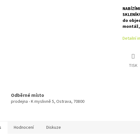
A
NABÍZÍM
SKLENÍK
do obje
montáž, 
Detailní 
TISK
Odběrné místo
prodejna - K myslivně 5, Ostrava, 70800
s
Hodnocení
Diskuze