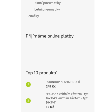
Zimní pneumatiky
Letní pneumatiky
Značky
Přijímáme online platby
Top 10 produktů
ROUNDUP KLASIK PRO 1l
249 Kč
SPOJKA s vnitřním závitem - typ:
16x3/4"s vnitřním závitem - typ:
16x3/4"
39 Kč