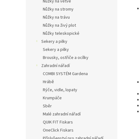
Nůžky na větve
Nůžky na stromy
Nůžky na trávu
Nůžky na živý plot
Nůžky teleskopické
Sekery a pilky
Sekery a pilky
Brousky, ostřiče a ocílky
Zahradní nářadí
COMBI SYSTÉM Gardena
Hrábě
Rýče, vidle, lopaty
Krumpáče
Sběr
Malé zahradní nářadí
QUIK FIT Fiskars
OneClick Fiskars
Příslušenství pro zahradní nářadí