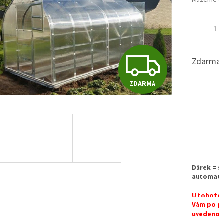
Můžeme d
Z
Zdarma
ZDARMA
D
A
R
Dárek = 
automati
M
U tohot
Vám po p
uvedenou