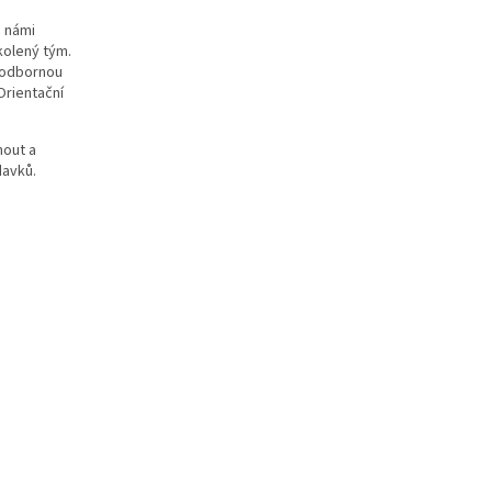
 námi
kolený tým.
 odbornou
Orientační
nout a
davků.