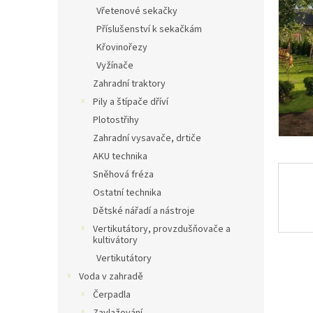
n
Vřetenové sekačky
e
Příslušenství k sekačkám
l
Křovinořezy
Vyžínače
Zahradní traktory
Pily a štípače dříví
Plotostřihy
Zahradní vysavače, drtiče
AKU technika
Sněhová fréza
Ostatní technika
Dětské nářadí a nástroje
Vertikutátory, provzdušňovače a
kultivátory
Vertikutátory
Voda v zahradě
Čerpadla