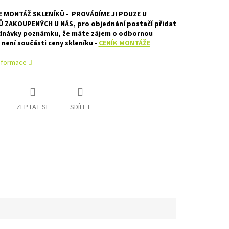
E MONTÁŽ SKLENÍKŮ - PROVÁDÍME JI POUZE U
Ů ZAKOUPENÝCH U NÁS, pro objednání postačí přidat
dnávky poznámku, že máte zájem o odbornou
není součásti ceny skleníku -
CENÍK MONTÁŽE
informace
ZEPTAT SE
SDÍLET