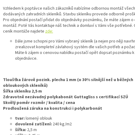
Vzhledem k poptávce našich zákazníků nabízíme odbornou montáž všech
dodávaných
zahradních skleníků
. Stavbu skleníku provede odborně proš
Pro objednání postačí přidat do objednávky poznámku, že máte zájem o
montáž. Poté Vás kontaktuje náš technik a domluví s Vámi vše potřebné. 
ceník montáže najdete
zde:
Dále jsme schopni pro Vámi vybraný skleník (a nejen pro něj) navrh
zrealizovat kompletní závlahový systém dle vašich potřeb a poža
Máte-li zájem o cenovou nabídku postačí opět dopsat poznámku k
objednávce.
Tloušťka žárově pozink. plechu 1 mm (o 30% silnější než u běžných
obloukových skleníků)
Šířka skleníku 2,5 m
Zdravotně nezávadný polykabonát Guttagliss s certifikací SZÚ
Skvělý poměr rozměr / kvalita / cena
Prodloužená záruka na konstrukci i polykarbonát
tvar:
lomený oblouk
dovolené zatížení:
240 kg/m2
šířka:
2,5 m