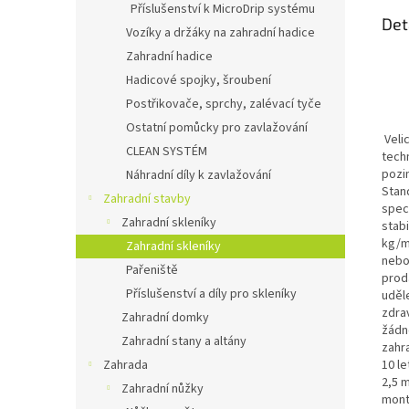
Příslušenství k MicroDrip systému
Det
Vozíky a držáky na zahradní hadice
Zahradní hadice
Hadicové spojky, šroubení
Postřikovače, sprchy, zalévací tyče
Ostatní pomůcky pro zavlažování
Veli
CLEAN SYSTÉM
tech
pozi
Náhradní díly k zavlažování
Stan
Zahradní stavby
speci
Zahradní skleníky
stab
kg/m
Zahradní skleníky
nebo
Pařeniště
prod
Příslušenství a díly pro skleníky
uděl
zdra
Zahradní domky
žádn
Zahradní stany a altány
zahr
Zahrada
10 l
2,5 
Zahradní nůžky
mont