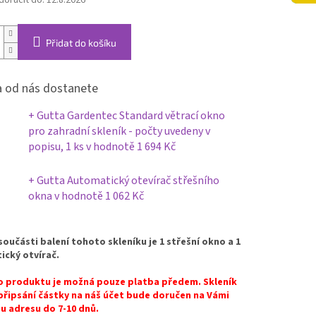
oručit do:
12.8.2026
Přidat do košíku
 od nás dostanete
+ Gutta Gardentec Standard větrací okno
pro zahradní skleník - počty uvedeny v
popisu, 1 ks
v hodnotě 1 694 Kč
+ Gutta Automatický otevírač střešního
okna
v hodnotě 1 062 Kč
součásti balení tohoto skleníku je 1 střešní okno a 1
cký otvírač.
o produktu je možná pouze platba předem. Skleník
řipsání částky na náš účet bude doručen na Vámi
 adresu do 7-10 dnů.