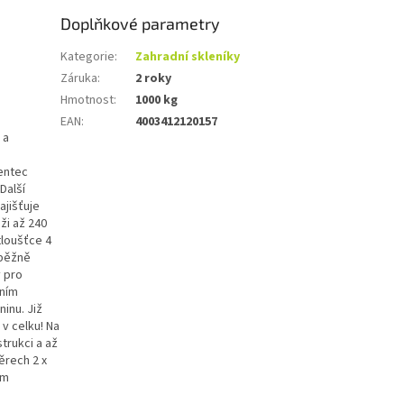
Doplňkové parametry
Kategorie
:
Zahradní skleníky
Záruka
:
2 roky
Hmotnost
:
1000 kg
EAN
:
4003412120157
 a
dentec
Další
ajišťuje
ži až 240
loušťce 4
 běžně
 pro
tním
inu. Již
v celku! Na
trukci a až
ěrech 2 x
ým