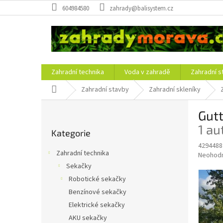
Přejít
604984580
zahrady@balisystem.cz
na
obsah
Zahradní technika
Voda v zahradě
Zahradní s
Domů
Zahradní stavby
Zahradní skleníky
P
Gut
o
Přeskočit
s
1 au
Kategorie
kategorie
t
4294488
r
Zahradní technika
Průměr
Neohod
a
hodnoce
Sekačky
n
produkt
Robotické sekačky
n
je
í
Benzínové sekačky
0,0
z
p
Elektrické sekačky
5
a
AKU sekačky
hvězdič