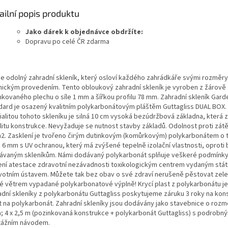
ailní popis produktu
Jako dárek k objednávce obdržíte:
Dopravu po celé ČR zdarma
ce odolný zahradní skleník, který osloví každého zahrádkáře svými rozměry
nickým provedením. Tento obloukový zahradní skleník je vyroben z žárově
nkovaného plechu o síle 1 mm a šířkou profilu 78 mm. Zahradní skleník Gar
dard je osazený kvalitním polykarbonátovým pláštěm Guttagliss DUAL BOX. 
alitou tohoto skleníku je silná 10 cm vysoká bezúdržbová základna, která z
ilitu konstrukce. Nevyžaduje se nutnost stavby základů. Odolnost proti zátě
2. Zasklení je tvořeno čirým dutinkovým (komůrkovým) polykarbonátem o t
 6 mm s UV ochranou, který má zvýšené tepelně izolační vlastnosti, oproti
ávaným skleníkům. Námi dodávaný polykarbonát splňuje veškeré podmínky
ení atestace zdravotní nezávadnosti toxikologickým centrem vydaným stá
votním ústavem. Můžete tak bez obav o své zdraví nerušeně pěstovat zelen
é větrem vypadané polykarbonatové výplně! Krycí plast z polykarbonátu je 
adní skleníky z polykarbonátu Guttagliss poskytujeme záruku 3 roky na kons
et na polykarbonát. Zahradní skleníky jsou dodávány jako stavebnice o rozm
m; 4 x 2,5 m (pozinkovaná konstrukce + polykarbonát Guttagliss) s podrobn
ážním návodem.