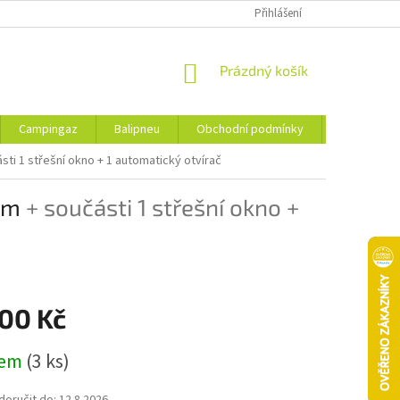
Přihlášení
NÁKUPNÍ
Prázdný košík
KOŠÍK
Campingaz
Balipneu
Obchodní podmínky
Kontakty
sti 1 střešní okno + 1 automatický otvírač
 mm
+ součásti 1 střešní okno +
200 Kč
dem
(3 ks)