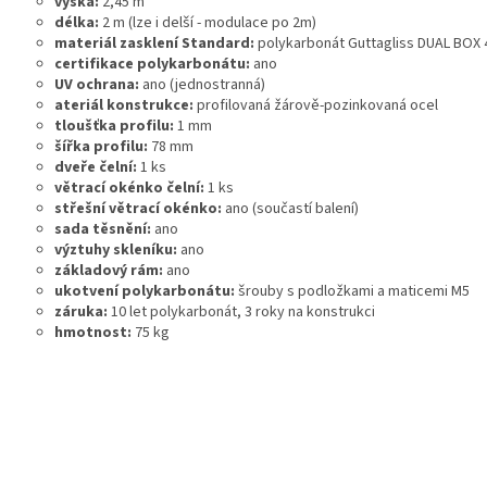
výška:
2,45 m
délka:
2 m (lze i delší - modulace po 2m)
materiál zasklení Standard:
polykarbonát Guttagliss DUAL BOX
certifikace polykarbonátu:
ano
UV ochrana:
ano (jednostranná)
ateriál konstrukce:
profilovaná žárově-pozinkovaná ocel
tloušťka profilu:
1 mm
šířka profilu:
78 mm
dveře čelní:
1 ks
větrací okénko čelní:
1 ks
střešní větrací okénko:
ano (součastí balení)
sada těsnění:
ano
výztuhy skleníku:
ano
základový rám:
ano
ukotvení polykarbonátu:
šrouby s podložkami a maticemi M5
záruka:
10 let polykarbonát, 3 roky na konstrukci
hmotnost:
75 kg