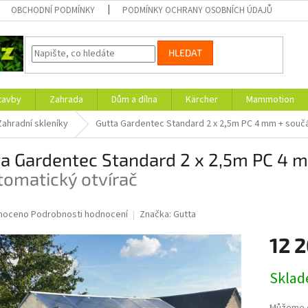
OBCHODNÍ PODMÍNKY
PODMÍNKY OCHRANY OSOBNÍCH ÚDAJŮ
HLEDAT
tavby
Zahrada
Dům a dílna
Kärcher
Mammotion
Zahradní skleníky
Gutta Gardentec Standard 2 x 2,5m PC 4 mm
+ součá
ta Gardentec Standard 2 x 2,5m PC 4
tomatický otvírač
né
noceno
Podrobnosti hodnocení
Značka:
Gutta
ní
12 
u
Měrná
Skla
cena:
ek.