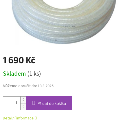
1 690 Kč
Měrná
Skladem
(1 ks)
cena:
Můžeme doručit do:
13.8.2026
Přidat do košíku
Detailní informace