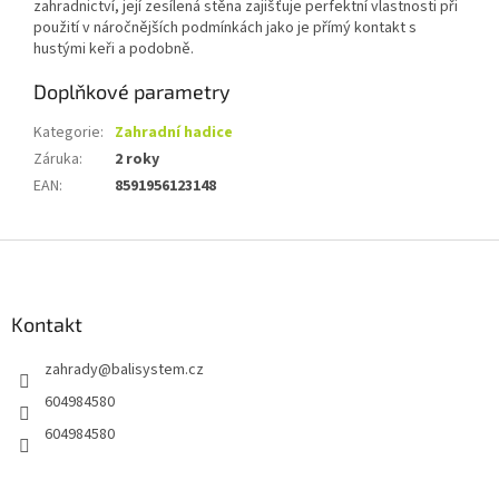
zahradnictví, její zesílená stěna zajišťuje perfektní vlastnosti při
použití v náročnějších podmínkách jako je přímý kontakt s
hustými keři a podobně.
Doplňkové parametry
Kategorie
:
Zahradní hadice
Záruka
:
2 roky
EAN
:
8591956123148
Z
á
p
a
Kontakt
t
zahrady
@
balisystem.cz
í
604984580
604984580