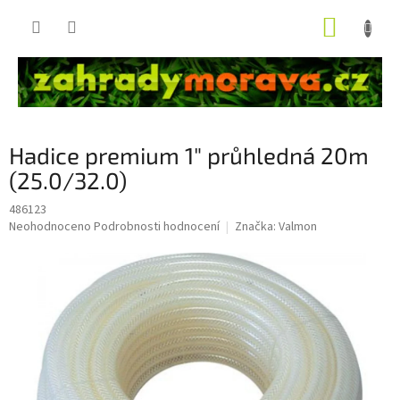
Přejít
NÁKUP
na
obsah
KOŠÍK
Hadice premium 1" průhledná 20m
(25.0/32.0)
486123
Průměrné
Neohodnoceno
Podrobnosti hodnocení
Značka:
Valmon
hodnocení
produktu
je
0,0
z
5
hvězdiček.